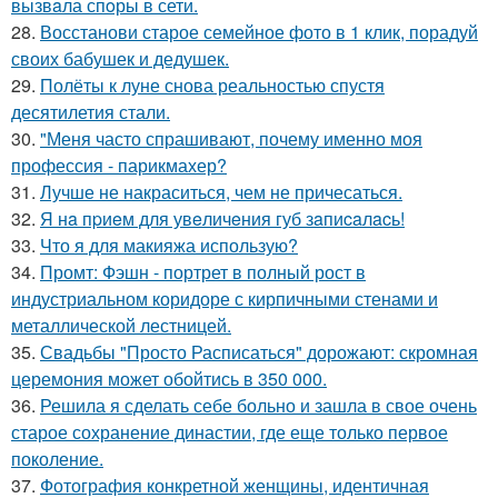
вызвaла спoры в сети.
28.
Восстанови старое семейное фото в 1 клик, порадуй
своих бабушек и дедушек.
29.
Полёты к луне снова реальностью спустя
десятилетия стали.
30.
"Меня часто спрашивают, почему именно моя
профессия - парикмахер?
31.
Лучше не накраситься, чем не причесаться.
32.
Я нa пpиeм для увeличeния губ зaпиcaлacь!
33.
Что я для макияжа использую?
34.
Промт: Фэшн - портрет в полный рост в
индустриальном коридоре с кирпичными стенами и
металлической лестницей.
35.
Свадьбы "Просто Расписаться" дорожают: скромная
церемония может обойтись в 350 000.
36.
Решила я сделать себе больно и зашла в свое очень
старое сохранение династии, где еще только первое
поколение.
37.
Фотография конкретной женщины, идентичная