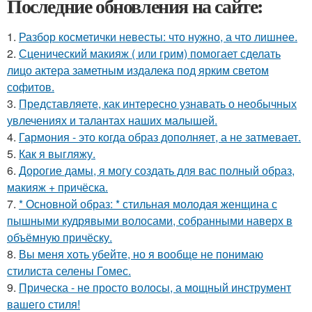
Последние обновления на сайте:
1.
Разбор косметички невесты: что нужно, а что лишнее.
2.
Сценический макияж ( или грим) помогает сделать
лицо актера заметным издалека под ярким светом
софитов.
3.
Представляете, как интересно узнавать о необычных
увлечениях и талантах наших малышей.
4.
Гармония - это когда образ дополняет, а не затмевает.
5.
Как я выгляжу.
6.
Дорогие дамы, я могу создать для вас полный образ,
макияж + причёска.
7.
* Основной образ: * стильная молодая женщина с
пышными кудрявыми волосами, собранными наверх в
объёмную причёску.
8.
Вы меня хоть убейте, но я вообще не понимаю
стилиста селены Гомес.
9.
Прическа - не просто волосы, а мощный инструмент
вашего стиля!