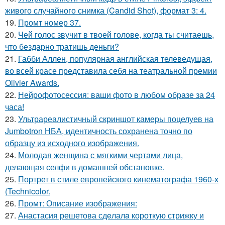
живого случайного снимка (Candid Shot), формат 3: 4.
19.
Промт номер 37.
20.
Чей голос звучит в твоей голове, когда ты считаешь,
что бездарно тратишь деньги?
21.
Габби Аллен, популярная английская телеведущая,
во всей красе представила себя на театральной премии
Olivier Awards.
22.
Нейрофотосессия: ваши фото в любом образе за 24
часа!
23.
Ультрареалистичный скриншот камеры поцелуев на
Jumbotron НБА, идентичность сохранена точно по
образцу из исходного изображения.
24.
Молодая женщина с мягкими чертами лица,
делающая селфи в домашней обстановке.
25.
Портрет в стиле европейского кинематографа 1960-х
(Technicolor.
26.
Промт: Описание изображения:
27.
Анастасия решетова сдeлалa короткую стрижку и