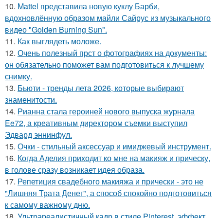
10.
Mattel представила новую куклу Барби,
вдохновлённую образом майли Сайрус из музыкального
видео "Golden Burning Sun".
11.
Как выглядеть моложе.
12.
Очень полезный прст о фотографиях на документы:
он обязательно поможет вам подготовиться к лучшему
снимку.
13.
Бьюти - тренды лета 2026, которые выбирают
знаменитости.
14.
Рианна стала героиней нового выпуска журнала
Ee72, а креативным директором съемки выступил
Эдвард эннинфул.
15.
Очки - стильный аксессуар и имиджевый инструмент.
16.
Когда Аделия приходит ко мне на макияж и прическу,
в голове сразу возникает идея образа.
17.
Репетиция свадебного макияжа и прически - это не
"Лишняя Трата Денег", а способ спокойно подготовиться
к самому важному дню.
18.
Ультрареалистичный кадр в стиле Pinterest, эффект