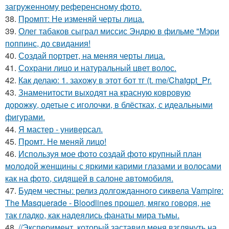
загруженному референсному фото.
38.
Промпт: Не изменяй черты лица.
39.
Олег табаков сыграл миссис Эндрю в фильме "Мэри
поппинс, до свидания!
40.
Создай портрет, на меняя черты лица.
41.
Сохрани лицо и натуральный цвет волос.
42.
Как делаю: 1. захожу в этот бот тг (t. me/Chatgpt_Pr.
43.
Знаменитости выходят на красную ковровую
дорожку, одетые с иголочки, в блёстках, с идеальными
фигурами.
44.
Я мастер - универсал.
45.
Промт. Не меняй лицо!
46.
Используя мое фото создай фото крупный план
молодой женщины с яркими карими глазами и волосами
как на фото, сидящей в салоне автомобиля.
47.
Будем честны: релиз долгожданного сиквела Vampire:
The Masquerade - Bloodlines прошел, мягко говоря, не
так гладко, как надеялись фанаты мира тьмы.
48.
//Эксперимент, который заставил меня взглянуть на