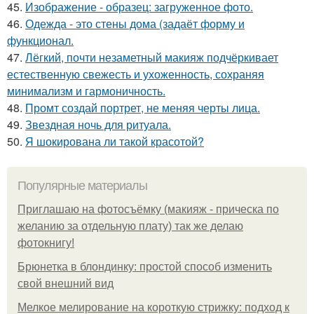
45.
Изображение - образец: загруженное фото.
46.
Одежда - это стены дома (задаёт форму и
функционал.
47.
Лёгкий, почти незаметный макияж подчёркивает
естественную свежесть и ухоженность, сохраняя
минимализм и гармоничность.
48.
Промт создай портрет, не меняя черты лица.
49.
Звездная ночь для ритуала.
50.
Я шокирована ли такой красотой?
Популярные материалы
Приглашаю на фотосъёмку (макияж - прическа по
желанию за отдельную плату) так же делаю
фотокнигу!
Брюнетка в блондинку: простой способ изменить
свой внешний вид
Мелкое мелирование на короткую стрижку: подход к