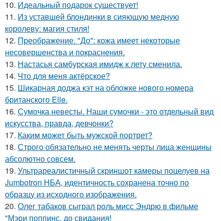
10.
Идеальный подарок существует!
11.
Из уставшей блондинки в сияющую медную
королеву: магия стиля!
12.
Преображение. "До": кожа имеет некоторые
несовершенства и покраснения.
13.
Настасья самбурская имидж к лету сменила.
14.
Что для меня актёрское?
15.
Шикарная доджа кэт на обложке нового номера
британского Elle.
16.
Сумочка невесты. Наши сумочки - это отдельный вид
искусства, правда, девчонки?
17.
Каким может быть мужской портрет?
18.
Строго обязательно не менять черты лица женщины
абсолютно совсем.
19.
Ультрареалистичный скриншот камеры поцелуев на
Jumbotron НБА, идентичность сохранена точно по
образцу из исходного изображения.
20.
Олег табаков сыграл роль мисс Эндрю в фильме
"Мэри поппинс, до свидания!