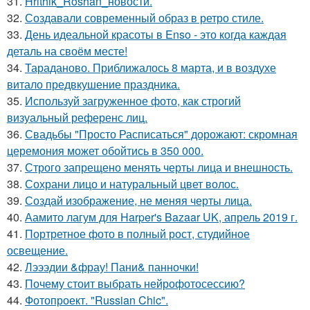
31.
Hrithik_Roshan_новости.
32.
Создавали современный образ в ретро стиле.
33.
День идеальной красоты в Enso - это когда каждая
деталь на своём месте!
34.
Тараданово. Приближалось 8 марта, и в воздухе
витало предвкушение праздника.
35.
Используй загруженное фото, как строгий
визуальный референс лиц.
36.
Свадьбы "Просто Расписаться" дорожают: скромная
церемония может обойтись в 350 000.
37.
Строго запрещено менять черты лица и внешность.
38.
Сохрани лицо и натуральный цвет волос.
39.
Создай изображение, не меняя черты лица.
40.
Аамито лагум для Harper's Bazaar UK, апрель 2019 г.
41.
Портретное фото в полный рост, студийное
освещение.
42.
Лэээдии &фрау! Пани& панночки!
43.
Почему стоит выбрать нейрофотосессию?
44.
Фотопроект. "Russian Chic".