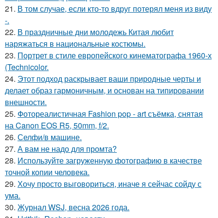
21.
В том случае, если кто-то вдруг потерял меня из виду
-.
22.
В праздничные дни молодежь Китая любит
наряжаться в национальные костюмы.
23.
Портрет в стиле европейского кинематографа 1960-х
(Technicolor.
24.
Этот подход раскрывает ваши природные черты и
делает образ гармоничным, и основан на типировании
внешности.
25.
Фотореалистичная Fashion pop - art съёмка, снятая
на Canon EOS R5, 50mm, f/2.
26.
Селфи/в машине.
27.
А вам не надо для промта?
28.
Используйте загруженную фотографию в качестве
точной копии человека.
29.
Хочу просто выговориться, иначе я сейчас сойду с
ума.
30.
Журнал WSJ, весна 2026 года.