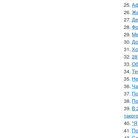
25.
Аф
26.
Же
27.
Де
28.
Фо
29.
Ме
30.
До
31.
Хо
32.
28
33.
Об
34.
Те
35.
Не
36.
Ча
37.
По
38.
По
39.
В 
таког
40.
"Я
41.
По
42.
Со