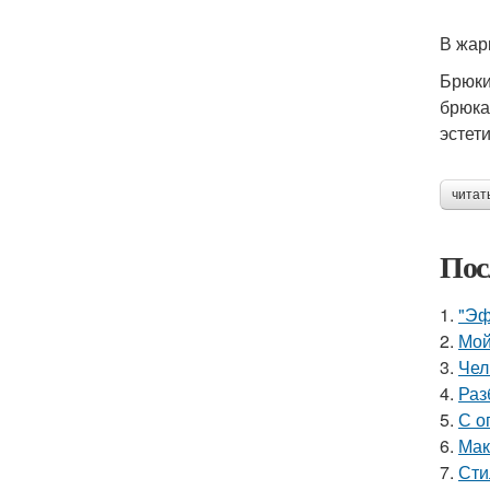
В жар
Брюки
брюка
эстет
читат
Пос
1.
"Эф
2.
Мой
3.
Чел
4.
Раз
5.
С о
6.
Мак
7.
Сти