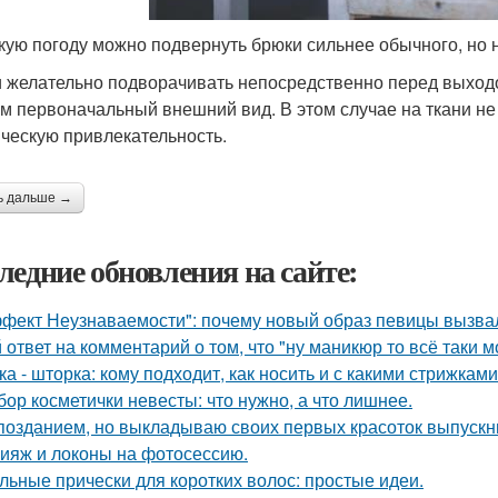
кую погоду можно подвернуть брюки сильнее обычного, но н
 желательно подворачивать непосредственно перед выход
м первоначальный внешний вид. В этом случае на ткани не
ическую привлекательность.
ь дальше →
ледние обновления на сайте:
фект Неузнаваемости": почему новый образ певицы вызва
 ответ на комментарий о том, что "ну маникюр то всё таки 
ка - шторка: кому подходит, как носить и с какими стрижками
бор косметички невесты: что нужно, а что лишнее.
позданием, но выкладываю своих первых красоток выпускни
ияж и локоны на фотосессию.
льные прически для коротких волос: простые идеи.