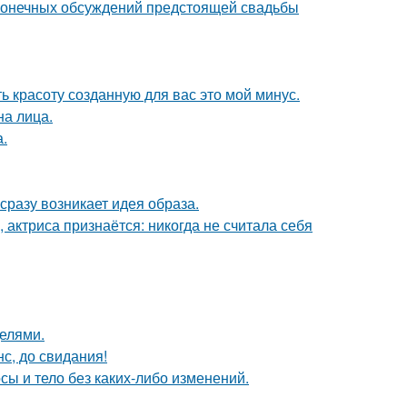
сконечных обсуждений предстоящей свадьбы
ь красоту созданную для вас это мой минус.
на лица.
.
 сразу возникает идея образа.
 актриса признаётся: никогда не считала себя
делями.
с, до свидания!
осы и тело без каких-либо изменений.