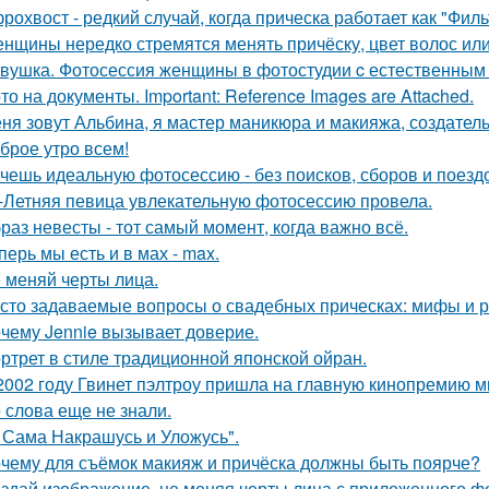
рохвост - редкий случай, когда прическа работает как "Фил
нщины нередко стремятся менять причёску, цвет волос или
вушка. Фотосессия женщины в фотостудии c естественным
то на документы. Important: Reference Images are Attached.
ня зовут Альбина, я мастер маникюра и макияжа, создатель
брое утро всем!
чешь идеальную фотосессию - без поисков, сборов и поезд
-Летняя певица увлекательную фотосессию провела.
раз невесты - тот самый момент, когда важно всё.
перь мы есть и в мах - max.
 меняй черты лица.
сто задаваемые вопросы о свадебных прическах: мифы и р
чему Jennie вызывает доверие.
ртрет в стиле традиционной японской ойран.
2002 году Гвинет пэлтроу пришла на главную кинопремию мир
о слова еще не знали.
 Сама Накрашусь и Уложусь".
чему для съёмок макияж и причёска должны быть поярче?
здай изображение, не меняя черты лица с приложенного ф