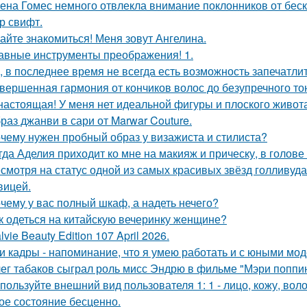
ена Гомес немного отвлекла внимание поклонников от бе
р свифт.
айте знакомиться! Меня зовут Ангелина.
авные инструменты преображения! 1.
, в последнее время не всегда есть возможность запечатлит
вершенная гармония от кончиков волос до безупречного то
настоящая! У меня нет идеальной фигуры и плоского живота
раз джанви в сари от Marwar Couture.
чему нужен пробный образ у визажиста и стилиста?
гда Аделия приходит ко мне на макияж и прическу, в голове
смотря на статус одной из самых красивых звёзд голливуда,
вицей.
чему у вас полный шкаф, а надеть нечего?
к одеться на китайскую вечеринку женщине?
lvie Beauty Edition 107 April 2026.
и кадры - напоминание, что я умею работать и с юными мо
ег табаков сыграл роль мисс Эндрю в фильме "Мэри поппин
пользуйте внешний вид пользователя 1: 1 - лицо, кожу, вол
ое состояние бесценно.