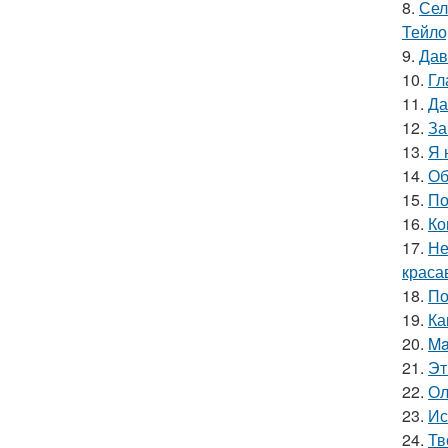
8.
Сел
Тейло
9.
Дав
10.
Гл
11.
Да
12.
За
13.
Я 
14.
Об
15.
По
16.
Ко
17.
Не
краса
18.
По
19.
Ка
20.
Ma
21.
Эт
22.
Ол
23.
Ис
24.
Тв