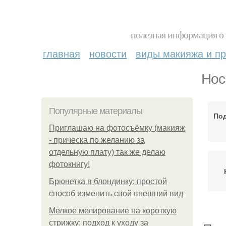
полезная информация о 
главная
новости
виды макияжа и пр
Нос
Популярные материалы
По
Приглашаю на фотосъёмку (макияж
- прическа по желанию за
отдельную плату) так же делаю
фотокнигу!
Брюнетка в блондинку: простой
способ изменить свой внешний вид
Мелкое мелирование на короткую
стрижку: подход к уходу за