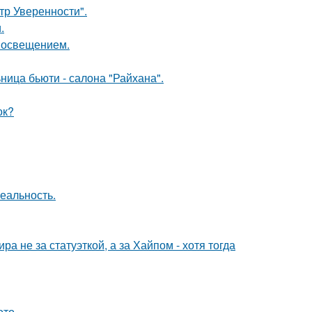
ьтр Уверенности".
.
 освещением.
ница бьюти - салона "Райхана".
ок?
еальность.
а не за статуэткой, а за Хайпом - хотя тогда
ото.