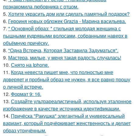
познакомила любовника с отцом.
5.
Хотите украсить дом или сделать памятный подарок?
6.
Героиня новых обложек Grazia - Марина васильева.
7.
* Основной образ: * стильная молодая женщина с
пышными кудрявыми волосами, собранными наверх в
объёмную причёску.
8.
"Одна Встреча, Которая Заставила Задуматься".
9.
Мастера, милые, у меня такая радость случалась!
10.
Снято на Iphone.
11.
Когда невеста пишет мне, что полностью мне
доверяет и пробный образ не нужен, я все равно прошу
о личной встрече.
12.
Формат 9: 16.
13.
Создайте ультрареалистичный, используя эталонное
изображение в качестве источника идентификации.
14.
Причёска "Ракушка" элегантный и универсальный
вариант, который подчёркивает женственность и делает
образ утончённым.