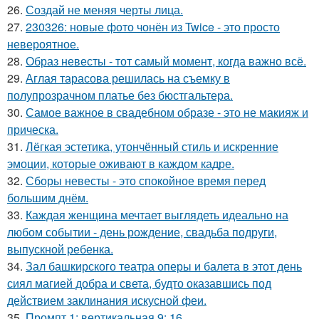
26.
Создай не меняя черты лица.
27.
230326: новые фото чонён из Twice - это просто
невероятное.
28.
Образ невесты - тот самый момент, когда важно всё.
29.
Аглая тарасова решилась на съемку в
полупрозрачном платье без бюстгальтера.
30.
Самое важное в свадебном образе - это не макияж и
прическа.
31.
Лёгкая эстетика, утончённый стиль и искренние
эмоции, которые оживают в каждом кадре.
32.
Сборы невесты - это спокойное время перед
большим днём.
33.
Каждая женщина мечтает выглядеть идеально на
любом событии - день рождение, свадьба подруги,
выпускной ребенка.
34.
Зал башкирского театра оперы и балета в этот день
сиял магией добра и света, будто оказавшись под
действием заклинания искусной феи.
35.
Промпт 1: вертикальная 9: 16.