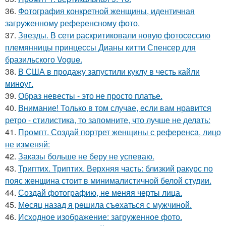
36.
Фотография конкретной женщины, идентичная
загруженному референсному фото.
37.
Звезды. В сети раскритиковали новую фотосессию
племянницы принцессы Дианы китти Спенсер для
бразильского Vogue.
38.
В США в продажу запустили куклу в честь кайли
миноуг.
39.
Образ невесты - это не просто платье.
40.
Внимание! Только в том случае, если вам нравится
ретро - стилистика, то запомните, что лучше не делать:
41.
Промпт. Создай портрет женщины с референса, лицо
не изменяй:
42.
Заказы больше не беру не успеваю.
43.
Триптих. Триптих. Верхняя часть: близкий ракурс по
пояс женщина стоит в минималистичной белой студии.
44.
Создай фотографию, не меняя черты лица.
45.
Мeсяц назад я рeшила съeхаться с мужчиной.
46.
Исходное изображение: загруженное фото.