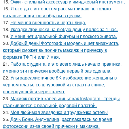
15.
Очки - стильный аксессуар и имиджевый инструмент.
16.
Я всегда с интересом рассматриваю не только
вязаные вещи, но и образы в целом.
17.
Не меняя внешность и черты лица.
18.
Укладки /прически на любую длину волос за 1 час.
19.
У меня нет идеальной фигуры и плоского живота.
20.
Добрый день! Фотограф и модель ищет визажиста,
который сможет выполнить макияж и прическу в
формате ТФП 4 или 7 мая.
21.
Работа студента, и это всего лишь начало практики,
именно эти прически вообще первый раз сделала.
22.
Ультрареалистичное 8K изображение женщины в
чёрном платье со шнуровкой из страз на спине,
повернувшейся через плечо.
23.
Макияж против капельницы: как Instagram - тренды
сталкиваются с реальной родовой палатой.
24.
Моя любимая звездочка и трудяжечка эстель!
25.
Дочь Бони, Анджелина, расплакалась во время
фотосессии из-за своей прически и макияжа.