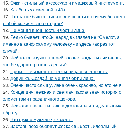
15.
Очки - стильный аксессуар и имиджевый инструмент.
16.
Как быть ухоженной в 40+.
17.
Что такое бьюти - типаж внешности и почему без него
любой макияж это лотерея?
18.
Не меняя внешность и черты лица.
19.
Редко бывает, чтобы наряд выглядел не "Смело", а
именно в кайф самому человеку - и здесь как раз тот
случай.
20.
Чей голос звучит в твоей голове, когда ты считаешь,
что бездарно тратишь деньги?
21.
Промт: Не изменять черты лица и внешность.
22.
Девушка. Создай не меняя черты лица.
23.
Очень часто слышу, лена очень красиво, но это не я.
24.
Концепция: нежная и светлая пасхальная история с
элементами праздничного декора.
25.
Чек - лист невесты: как подготовиться к идеальному
образу.
26.
Что нужно мужчине, скажите.
27.
Заставь всех обернуться: как выбрать идеальный