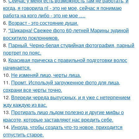
5.
Сейчас у меня есть возможность там не работать, и
когда, я говорила nl - это не мое, сейчас я понимаю
работа на кого либо - это не мое ….
6.
Возраст - это состояние души.
7.
"Шикарна! Свежее фото 60-летней Марины зудиной
восхитило поклонников.
8.
Парный. Черно-белая студийная фотография, парный
портрет по пояс.
9.
Красивая прическа с правильной подготовки волос
начинается.
10.
Не изменяй лицо, черты лица.
11.
Промт. Используй загруженное фото для лица,
сохрани все черты точно.
12.
Впереди череда выпускных, и я уже с нетерпением
жду каждую из вас.
13.
Протирать лицо льдом полезно и другие мифы о
красоте, которые заставляют нас вредить себе.
14.
Иногда, чтобы создать что-то новое, приходится
отпустить старое.