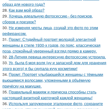
образ для нового года?
28.
Как вам мой образ?
29.
Хочешь идеальную фотосессию - без поисков,
сборов и поездок?
30.
Не изменяя черты лица, создай это фото по этим
реферансом.
31.
Промт: Студийный портрет молодой элегантной
женщины в стиле 1930-х годов, по пояс, классическая
поза, спокойный уверенный взгляд прямо в камеру.
32.
28-Летняя певица интересную фотосессию устроила.
33.
Ух, была б моя воля (ну и запасной дом для хранения
этого всего) я бы скупала кучу косметики!
34.
Промт. Портрет улыбающейся женщины с тёмными
вьющимися волосами, уложенными в объёмную
причёску на макушке.
35.
Правильный макияж и прическа способны стать
настоящей визитной карточкой каждой женщины!
36.
Используя загруженное эталонное фото, сохраните