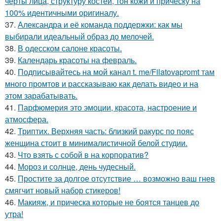
черты лица, структуру костей, тон кожи и прическу на
100% идентичными оригиналу.
37.
Александра и её команда поддержки: как мы
выбирали идеальный образ до мелочей.
38.
В одесском салоне красоты.
39.
Календарь красоты на февраль.
40.
Подписывайтесь на мой канал t. me/Filatovapromt там
много промтов и рассказываю как делать видео и на
этом зарабатывать.
41.
Парфюмерия это эмоции, красота, настроение и
атмосфера.
42.
Триптих. Верхняя часть: близкий ракурс по пояс
женщина стоит в минималистичной белой студии.
43.
Что взять с собой в на корпоратив?
44.
Мороз и солнце, день чудесный.
45.
Простите за долгое отсутствие … возможно ваш гнев
смягчит новый набор стикеров!
46.
Макияж, и прическа которые не боятся танцев до
утра!