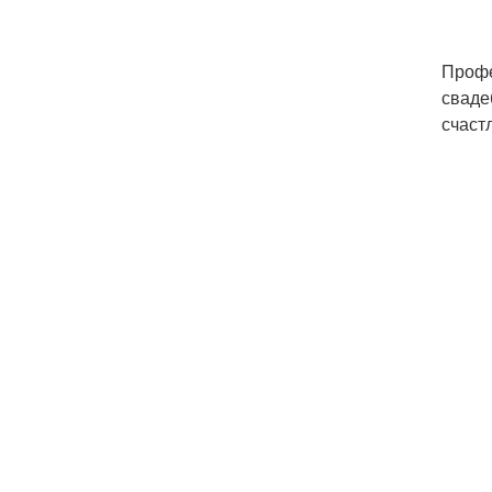
Профе
сваде
счаст