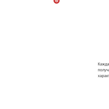
Кажда
получ
харак