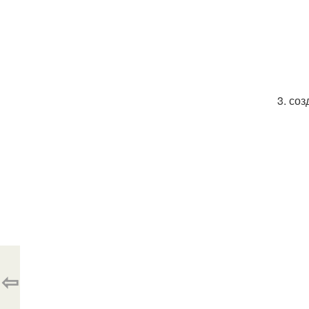
3. со
⇦