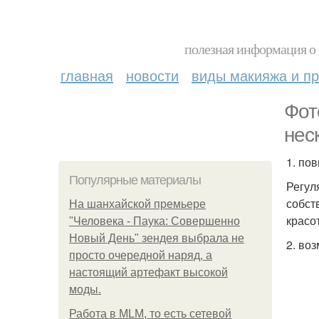
полезная информация о 
главная
новости
виды макияжа и пр
Фот
нес
1. по
Популярные материалы
Регул
собст
На шанхайской премьере
красо
"Человека - Паука: Совершенно
Новый День" зендея выбрала не
2. во
просто очередной наряд, а
настоящий артефакт высокой
моды.
Работа в MLM, то есть сетевой