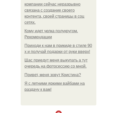
компании сейчас неразрывно
связана с создание своего
контента, своей страницы в соц
сетях.
Кому идет челка полукругом.
Рекомендации
Приходи к нам в прикиде в стиле 90
х и получай подарки от руки вверх!
Щас приедут меня выкупать а тут
очередь на фотосессию со мной.
Привет, меня зовут Кристина?
Я с летними яркими вайбами на
раздачу к вам!