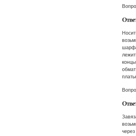
Вопро
Отве
Носит
возьм
шарфа
лежит
концы
обмат
плать
Вопро
Отве
Завяз
возьм
через