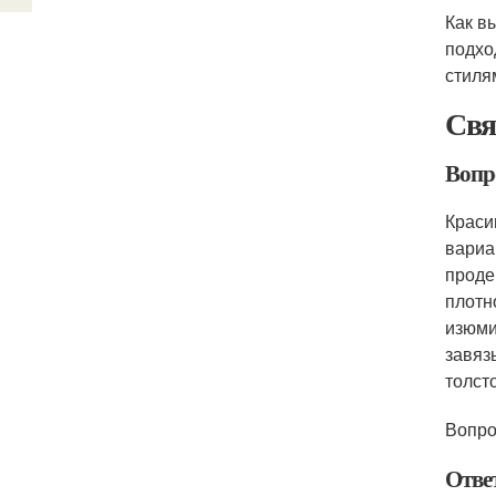
Как в
подхо
стиля
Свя
Вопр
Краси
вариа
проде
плотн
изюми
завяз
толст
Вопро
Отве