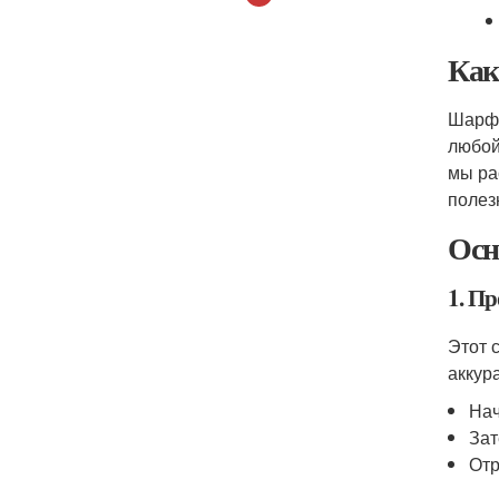
Как
Шарф 
любой
мы ра
полез
Осн
1. Пр
Этот 
аккур
Нач
Зат
Отр