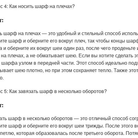
с 4: Как носить шарф на плечах?
т:
ь шарф на плечах — это удобный и стильный способ использ
ите шарф и оберните его вокруг плеч, так чтобы концы шар
 и оберните их вокруг шеи один раз, после чего проденьте 
 на плечах, а не обматывает шею. Если вы хотите сделать э
 шарфа узлом в передней части. Этот способ идеально подх
ывает шею плотно, но при этом сохраняет тепло. Также этот 
ю.
с 5: Как завязать шарф в несколько оборотов?
т:
ать шарф в несколько оборотов — это отличный способ согр
ите шарф и оберните его вокруг шеи трижды. После этого в
 петлю, которая образовалась после третьего оборота. Пот