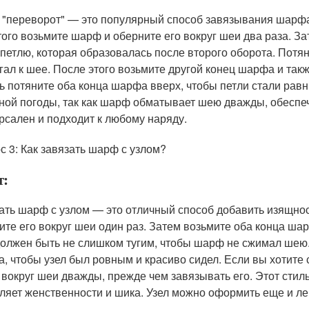
 "переворот" — это популярный способ завязывания шарфа,
того возьмите шарф и оберните его вокруг шеи два раза. З
 петлю, которая образовалась после второго оборота. Потя
гал к шее. После этого возьмите другой конец шарфа и такж
ь потяните оба конца шарфа вверх, чтобы петли стали равн
ной погоды, так как шарф обматывает шею дважды, обеспеч
рсален и подходит к любому наряду.
с 3: Как завязать шарф с узлом?
т:
ать шарф с узлом — это отличный способ добавить изящнос
ите его вокруг шеи один раз. Затем возьмите оба конца шар
должен быть не слишком тугим, чтобы шарф не сжимал шею.
, чтобы узел был ровным и красиво сидел. Если вы хотите
вокруг шеи дважды, прежде чем завязывать его. Этот стиль
ляет женственности и шика. Узел можно оформить еще и л