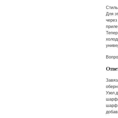
Стиль
Для э
через
приле
Тепер
холод
униве
Вопро
Отве
Завяз
оберн
Узел 
шарфа
шарф 
добав