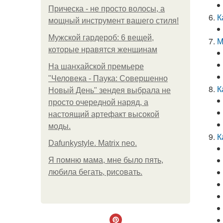
Прическа - не просто волосы, а
К
мощный инструмент вашего стиля!
Мужской гардероб: 6 вещей,
М
которые нравятся женщинам
На шанхайской премьере
"Человека - Паука: Совершенно
К
Новый День" зендея выбрала не
просто очередной наряд, а
настоящий артефакт высокой
моды.
К
Dafunkystyle. Matrix neo.
Я помню мама, мне было пять,
любила бегать, рисовать.