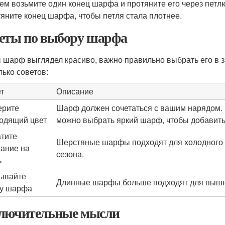
ем возьмите один конец шарфа и протяните его через петлю
яните конец шарфа, чтобы петля стала плотнее.
еты по выбору шарфа
 шарф выглядел красиво, важно правильно выбрать его в з
лько советов:
т
Описание
ерите
Шарф должен сочетаться с вашим нарядом. 
одящий цвет
можно выбрать яркий шарф, чтобы добавить
тите
Шерстяные шарфы подходят для холодного в
ание на
сезона.
ь
ывайте
Длинные шарфы больше подходят для пышных
у шарфа
лючительные мысли