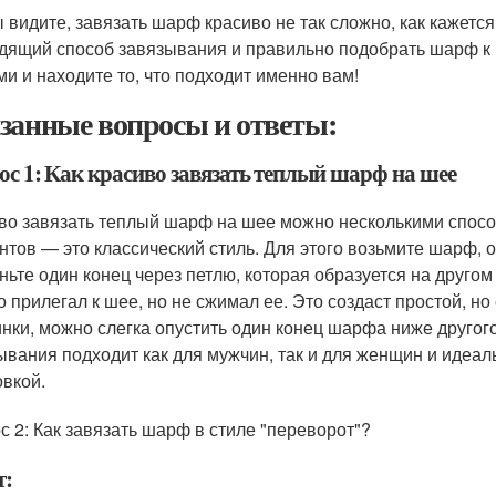
ы видите, завязать шарф красиво не так сложно, как кажется
дящий способ завязывания и правильно подобрать шарф к
ми и находите то, что подходит именно вам!
занные вопросы и ответы:
ос 1: Как красиво завязать теплый шарф на шее
во завязать теплый шарф на шее можно несколькими спосо
нтов — это классический стиль. Для этого возьмите шарф, о
ньте один конец через петлю, которая образуется на друго
о прилегал к шее, но не сжимал ее. Это создаст простой, н
нки, можно слегка опустить один конец шарфа ниже другог
ывания подходит как для мужчин, так и для женщин и идеаль
овкой.
с 2: Как завязать шарф в стиле "переворот"?
т: