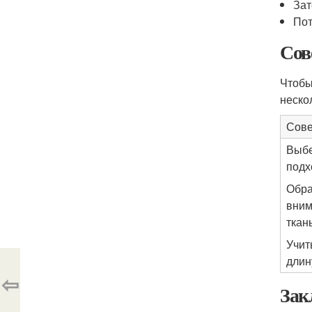
Зат
Пот
Сов
Чтобы
неско
Сове
Выб
подх
Обра
вним
ткан
Учит
длин
⇦
Зак