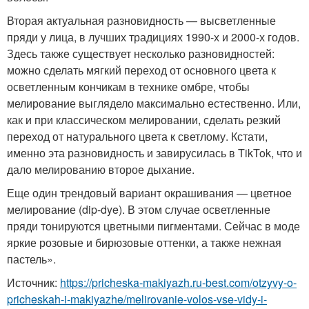
Вторая актуальная разновидность — высветленные
пряди у лица, в лучших традициях 1990-х и 2000-х годов.
Здесь также существует несколько разновидностей:
можно сделать мягкий переход от основного цвета к
осветленным кончикам в технике омбре, чтобы
мелирование выглядело максимально естественно. Или,
как и при классическом мелировании, сделать резкий
переход от натурального цвета к светлому. Кстати,
именно эта разновидность и завирусилась в TikTok, что и
дало мелированию второе дыхание.
Еще один трендовый вариант окрашивания — цветное
мелирование (dip-dye). В этом случае осветленные
пряди тонируются цветными пигментами. Сейчас в моде
яркие розовые и бирюзовые оттенки, а также нежная
пастель».
Источник:
https://pricheska-makiyazh.ru-best.com/otzyvy-o-
pricheskah-i-makiyazhe/melirovanie-volos-vse-vidy-i-