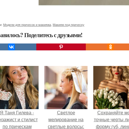
и:
Модели для причесок и макияжа
,
Макияж под прическу
авилось? Поделитесь с друзьями!
Я Таня Гилева -
Светлое
Сохраняйте м
изажист и стилист
мелирование на
точные черты ли
по прическам
светлые волосы:
форму губ, ли