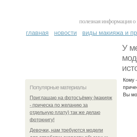
полезная информация о 
главная
новости
виды макияжа и пр
У м
мод
ист
Кому 
приче
Популярные материалы
Вы мо
Приглашаю на фотосъёмку (макияж
- прическа по желанию за
отдельную плату) так же делаю
фотокнигу!
Девочки, нам требуются модели