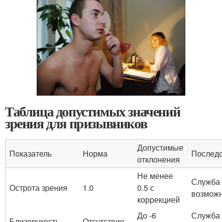
Таблица допустимых значений
зрения для призывников
Допустимые
Показатель
Норма
Послед
отклонения
Не менее
Служба
Острота зрения
1.0
0.5 с
возмож
коррекцией
До -6
Служба
Близорукость
Отсутствие