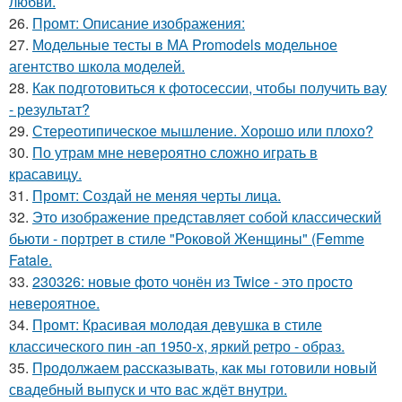
любви.
26.
Промт: Описание изображения:
27.
Модельные тесты в МА Promodels модельное
агентство школа моделей.
28.
Как подготовиться к фотосессии, чтобы получить вау
- результат?
29.
Стереотипическое мышление. Хорошо или плохо?
30.
По утрам мне невероятно сложно играть в
красавицу.
31.
Промт: Создай не меняя черты лица.
32.
Это изображение представляет собой классический
бьюти - портрет в стиле "Роковой Женщины" (Femme
Fatale.
33.
230326: новые фото чонён из Twice - это просто
невероятное.
34.
Промт: Красивая молодая девушка в стиле
классического пин -ап 1950-х, яркий ретро - образ.
35.
Продолжаем рассказывать, как мы готовили новый
свадебный выпуск и что вас ждёт внутри.