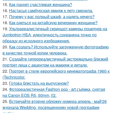
15.
Как пахнет счастливая женщина?
16.
Настасья самбурская имидж к лету сменила.
17.
Почему у вас полный шкаф, а надеть нечего?
18.
Как одеться на китайскую вечеринку женщине?
19.
Ультрареалистичный скриншот камеры поцелуев на
Jumbotron НБА, идентичность сохранена точно по
образцу из исходного изображения.
20.
Как создать? Используйте загруженную фотографию
в качестве точной копии человека.
21.
Создайте гиперреалистичный экстремально близкий
портрет лица с акцентом на макияж и детали.
22.
Портрет в стиле европейского кинематографа 1960-х
(Technicolor.
23.
Готова блистать на выпускном?
24.
Фотореалистичная Fashion pop - art съёмка, снятая
на Canon EOS R5, 50mm, f/2.
25.
Встречайте вторую обложку номера апрель - май'26
журнала Wedding, посвященному новой географии