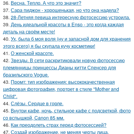
36.
Весна. Тепло. А что это значит?
37.
Сара пиджон - хорошенькая, но что она надела?
38.
28-Летняя певица интересную фотосессию устроила.
39.
День идеальной красоты в Enso - это когда каждая
деталь на своём месте!
40.
Ух, была б моя воля (ну и запасной дом для хранения
этого всего) я бы скупала кучу косметики!
41.
О женской красоте.
42.
Звезды. В сети раскритиковали новую фотосессию
племянницы принцессы Дианы китти Спенсер для
бразильского Vogue.
43.
Промт: тип изображения: высококачественная
цифровая фотография, портрет в стиле "Mother and
Child".
44.
Слёзы. Сердце в горле.
45.
Внутри кафе, ночь, стильное кафе с подсветкой, фото
со вспышкой, Canon 85 мм.
46.
Как преодолеть страх перед фотосессией?
47.
Создай изображение, не меняя черты лица.