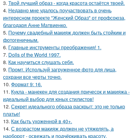
3.
Твой лучший образ - когда красота остаётся твоей.
4.
Недавно мне удалось поучаствовать в очень
интересном проекте "Женский Образ" от профсоюза,
благодаря Анне Матвиенко.
5.
Почему свадебный макияж должен быть стойким и
фотогеничным.
6.
Главные инструменты преображения! 1.
7.
Dolls of the World 1997.
8.
Как научиться слушать себя.
9.
Промт. Используй загруженное фото для лица,
сохрани все черты точно.
10.
Формат 9: 16.
11.
Кукла - манекен для создания причесок и макияжа -
идеальный выбор для юных стилистов!
12.
Секрет идеального образа раскрыт: это не только
платье!
13.
Как быть ухоженной в 40+.
14.
С возрастом макияж должен не утяжелять, а
наоборот - освежать и подчёркивать красоту.