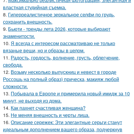
7.
Максимально реалистичная фотография, элегантная и
властная студийная съемка.
8.
Гиперреалистичное зеркальное селфи по грудь,
сохранить внешность.
9.
Бьюти - тренды лета 2026, которые выбирают
знаменитости.
10.
Я всегда с интересом рассматриваю не только
вязаные вещи, но и образы в целом.
11.
Радость, гордость, волнение, грусть, облегчение,
свобода.
12.
Возьму несколько выпускниц и невест в городе
Россошь на полный образ) прическа, макияж любой
сложности.
13.
Побывала в Европе и примерила новый имидж за 10
минут, не выходя из дома.
14.
Как пахнет счастливая женщина?
15.
Не меняя внешность и черты лица.
16.
Описание сережек: Эти элегантные серьги станут
идеальным дополнением вашего образа, подчеркнув