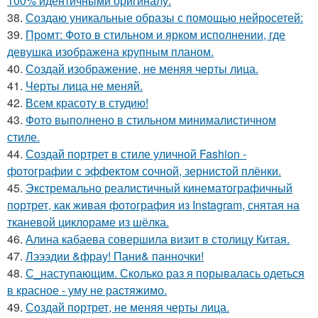
100% идентичными оригиналу.
38.
Создаю уникальные образы с помощью нейросетей:
39.
Промт: Фото в стильном и ярком исполнении, где
девушка изображена крупным планом.
40.
Создай изображение, не меняя черты лица.
41.
Черты лица не меняй.
42.
Всем красоту в студию!
43.
Фото выполнено в стильном минималистичном
стиле.
44.
Создай портрет в стиле уличной Fashion -
фотографии с эффектом сочной, зернистой плёнки.
45.
Экстремально реалистичный кинематографичный
портрет, как живая фотография из Instagram, снятая на
тканевой циклораме из шёлка.
46.
Алина кабаева совершила визит в столицу Китая.
47.
Лэээдии &фрау! Пани& панночки!
48.
С_наступающим. Сколько раз я порывалась одеться
в красное - уму не растяжимо.
49.
Создай портрет, не меняя черты лица.