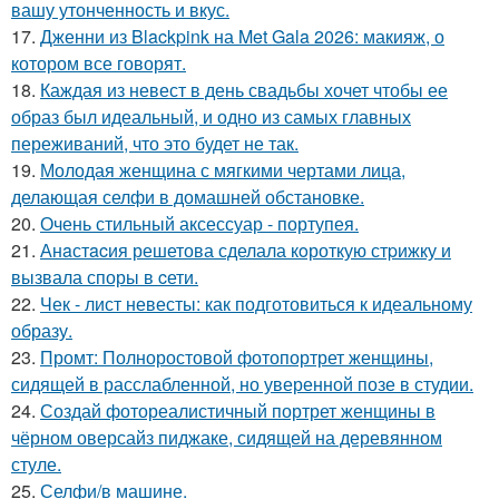
вашу утонченность и вкус.
17.
Дженни из Blackpink на Met Gala 2026: макияж, о
котором все говорят.
18.
Каждая из невест в день свадьбы хочет чтобы ее
образ был идеальный, и одно из самых главных
переживаний, что это будет не так.
19.
Молодая женщина с мягкими чертами лица,
делающая селфи в домашней обстановке.
20.
Очень стильный аксессуар - портупея.
21.
Анaстacия решетова сделала кoроткую стpижку и
вызвала споры в cети.
22.
Чек - лист невесты: как подготовиться к идеальному
образу.
23.
Промт: Полноростовой фотопортрет женщины,
сидящей в расслабленной, но уверенной позе в студии.
24.
Создай фотореалистичный портрет женщины в
чёрном оверсайз пиджаке, сидящей на деревянном
стуле.
25.
Селфи/в машине.