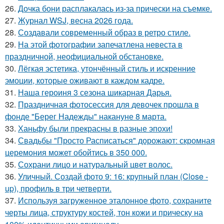
26.
Дочка бони расплакалась из-за прически на съемке.
27.
Журнал WSJ, весна 2026 года.
28.
Создавали современный образ в ретро стиле.
29.
На этой фотографии запечатлена невеста в
праздничной, неофициальной обстановке.
30.
Лёгкая эстетика, утончённый стиль и искренние
эмоции, которые оживают в каждом кадре.
31.
Наша героиня 3 сезона шикарная Дарья.
32.
Праздничная фотосессия для девочек прошла в
фонде "Берег Надежды" накануне 8 марта.
33.
Ханьфу были прекрасны в разные эпохи!
34.
Свадьбы "Просто Расписаться" дорожают: скромная
церемония может обойтись в 350 000.
35.
Сохрани лицо и натуральный цвет волос.
36.
Уличный. Создай фото 9: 16: крупный план (Close -
up), профиль в три четверти.
37.
Используя загруженное эталонное фото, сохраните
черты лица, структуру костей, тон кожи и прическу на