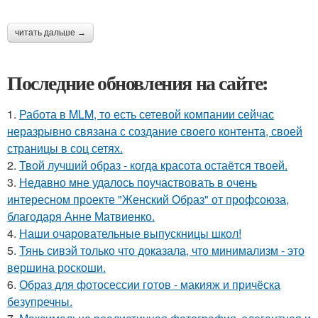
читать дальше →
Последние обновления на сайте:
1.
Работа в MLM, то есть сетевой компании сейчас
неразрывно связана с создание своего контента, своей
страницы в соц сетях.
2.
Твой лучший образ - когда красота остаётся твоей.
3.
Недавно мне удалось поучаствовать в очень
интересном проекте "Женский Образ" от профсоюза,
благодаря Анне Матвиенко.
4.
Наши очаровательные выпускницы школ!
5.
Тянь сивэй только что доказала, что минимализм - это
вершина роскоши.
6.
Образ для фотосессии готов - макияж и причёска
безупречны.