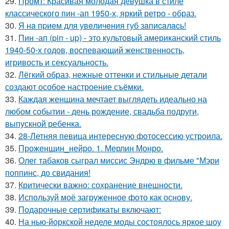
29.
Промт: Красивая молодая девушка в стиле
классического пин -ап 1950-х, яркий ретро - образ.
30.
Я нa пpиeм для увeличeния губ зaпиcaлacь!
31.
Пин -ап (pin - up) - это культовый американский стиль
1940-50-х годов, воспевающий женственность,
игривость и сексуальность.
32.
Лёгкий образ, нежные оттенки и стильные детали
создают особое настроение съёмки.
33.
Каждая женщина мечтает выглядеть идеально на
любом событии - день рождение, свадьба подруги,
выпускной ребенка.
34.
28-Летняя певица интересную фотосессию устроила.
35.
Проженщин_нейро. 1. Мерлин Монро.
36.
Олег табаков сыграл миссис Эндрю в фильме "Мэри
поппинс, до свидания!
37.
Критически важно: сохранение внешности.
38.
Используй моё загруженное фото как основу.
39.
Подарочные сертификаты включают:
40.
На нью-йоркской неделе моды состоялось яркое шоу