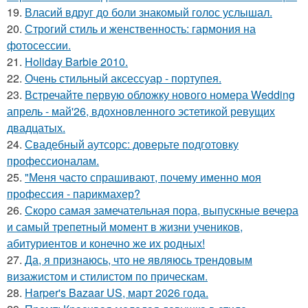
19.
Власий вдруг до боли знакомый голос услышал.
20.
Строгий стиль и женственность: гармония на
фотосессии.
21.
Holiday Barbie 2010.
22.
Очень стильный аксессуар - портупея.
23.
Встречайте первую обложку нового номера Wedding
апрель - май'26, вдохновленного эстетикой ревущих
двадцатых.
24.
Свадебный аутсорс: доверьте подготовку
профессионалам.
25.
"Меня часто спрашивают, почему именно моя
профессия - парикмахер?
26.
Скоро самая замечательная пора, выпускные вечера
и самый трепетный момент в жизни учеников,
абитуриентов и конечно же их родных!
27.
Да, я признаюсь, что не являюсь трендовым
визажистом и стилистом по прическам.
28.
Harper's Bazaar US, март 2026 года.