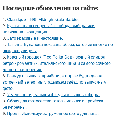
Последние обновления на сайте:
1.
Classique 1995. Midnight Gala Barbie.
2.
Куклы - трансгендеры *: свобода выбора или
навязанная концепция.
3.
Зато красивые и настоящие.
4.
Татьяна Буланова показала образ, который многие не
ожидали увидеть.
5.
Красный горошек (Red Polka Dot) - вечный символ
ретро - романтики, итальянского шика и самого сочного
летнего настроения.
6.
Гламур с рынка и причёски, которые будто делал
встречный ветер: мы угадываем звёзд по выпускным
фото.
7.
У меня нет идеальной фигуры и пышных форм.
8.
Образ для фотосессии готов - макияж и причёска
безупречны.
9.
Промт. Используй загруженное фото для лица,