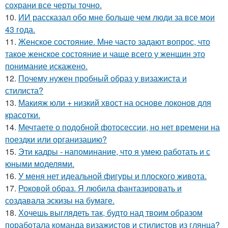
сохрани все черты точно.
10.
ИИ рассказал обо мне больше чем люди за все мои
43 года.
11.
Женское состояние. Мне часто задают вопрос, что
такое женское состояние и чаще всего у женщин это
понимание искажено.
12.
Почему нужен пробный образ у визажиста и
стилиста?
13.
Макияж юли + низкий хвост на основе локонов для
красотки.
14.
Мечтаете о подобной фотосессии, но нет времени на
поездки или организацию?
15.
Эти кадры - напоминание, что я умею работать и с
юными моделями.
16.
У меня нет идеальной фигуры и плоского живота.
17.
Роковой образ. Я любила фантазировать и
создавала эскизы на бумаге.
18.
Хочешь выглядеть так, будто над твоим образом
поработала команда визажистов и стилистов из глянца?