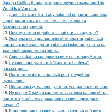
бренда Collina Strada, которое получило название The
World Is a Vampire.
41.
Данный косплей от Ladymelamori поражает сиянием
серебристого платья, его смелым декольте и
безупречной грацией.
42.
Почему важно подобрать свой стиль в одежде?
43.
Экстремально реалистичный кинематографичный
портрет, как живая фотография из Instagram, снятая на
тканевой циклораме из шёлка.
44.
Алина кабаева совершила визит в столицу Китая.
45.
Лучшие наряды гостей "Золотого Глобуса"
рассмотрены.
46.
Портретное фото в полный рост, студийное
освещение.
47.
Обстановка домашняя, уютная, ультрареалистичная.
48.
Ну все, от 7 лайв в костюмах за столом на новый год:
они хотят, чтобы мы приходили почаще: приходили
почаще?
49.
В преддверии праздника всегда хочется добавить