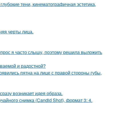
глубокие тени, кинематографичная эстетика,
няя черты лица.
 вопрос я часто слышу, поэтому решила выложить
ываемой и радостной?
появились пятна на лице с правой стороны губы,
 сразу возникает идея образа.
чайного снимка (Candid Shot), формат 3: 4.