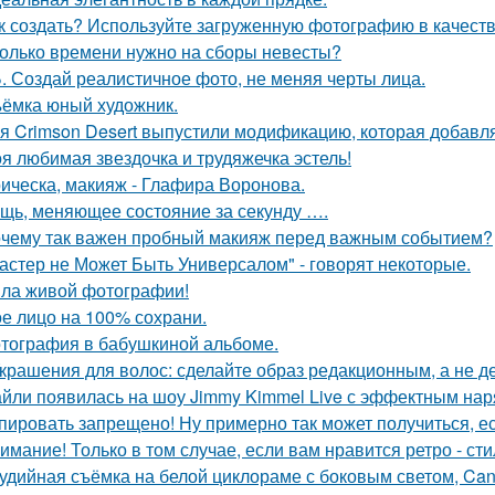
к создать? Используйте загруженную фотографию в качеств
олько времени нужно на сборы невесты?
. Создай реалистичное фото, не меняя черты лица.
ёмка юный художник.
я Crimson Desert выпустили модификацию, которая добавл
я любимая звездочка и трудяжечка эстель!
ическа, макияж - Глафира Воронова.
щь, меняющее состояние за секунду ….
чему так важен пробный макияж перед важным событием?
астер не Может Быть Универсалом" - говорят некоторые.
ла живой фотографии!
е лицо на 100% сохрани.
тография в бабушкиной альбоме.
Украшения для волос: сделайте образ редакционным, а не де
йли появилась на шоу Jimmy Kimmel Live с эффектным нар
пировать запрещено! Ну примерно так может получиться, ес
имание! Только в том случае, если вам нравится ретро - сти
удийная съёмка на белой циклораме с боковым светом, Can