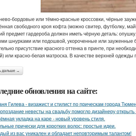
нево-бордовые или тёмно-красные кроссовки, чёрные зауж
ённая свободного кроя кофта (можно свитер, футболку, майк
ий предмет гардероба должен иметь чёрную деталь: опушку,
ыми шнурками или подошвой, укороченные или зауженные б
тельно присутствие красного оттенка в принте, при необхо
й) или красно-белая матроска. В качестве верхней одежды
ь дальше →
ледние обновления на сайте:
аня Гилева - визажист и стилист по прическам города Тюмен
 опоздание невесты на свадьбу помогло дизайнеру открыть 
ёмная укладка на каре - новый уровень стиля.
льные прически для коротких волос: простые идеи.
дый из вас уникален и обладает неповторимым талантом!