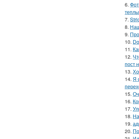
6.
Фот
теплы
7.
Stri
8.
Наш
9.
Про
10.
Do
11.
Ка
12.
Чт
пост н
13.
Хо
14.
Я 
перех
15.
Оч
16.
Ко
17.
Ул
18.
На
19.
ад
20.
По
21.
Ид