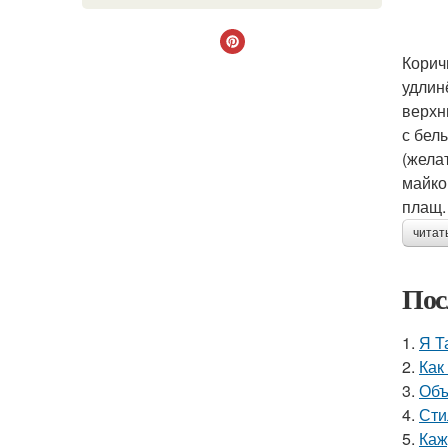
Корич
удлин
верхн
с бел
(жела
майко
плащ.
читат
Пос
1.
Я Т
2.
Как
3.
Объ
4.
Сти
5.
Каж