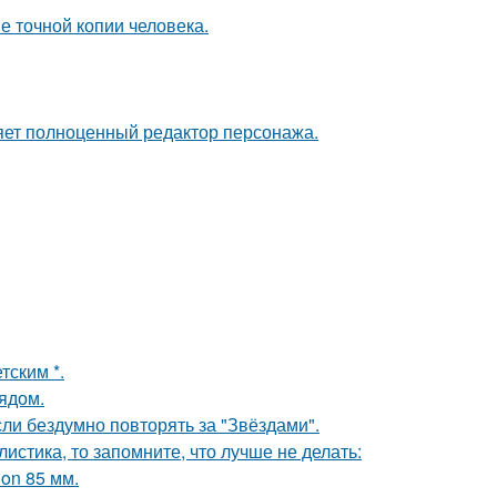
е точной копии человека.
яет полноценный редактор персонажа.
тским *.
ядом.
ли бездумно повторять за "Звёздами".
листика, то запомните, что лучше не делать:
on 85 мм.