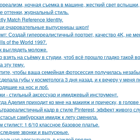
ореализм, ночная съемка в машине, жесткий свет вспышки, 
е оттенки, журнальный стиль.
ctly Match Reference Identity.
и очаровательные выпускницы школ!
мт: Создай гиперреалистичный портрет, качество 4K, не ме
lls of the World 1997.
к выглядеть моложе.
о взять на съёмку в студии, чтоб всё прошло гладко такой
а эту тему.
тите, чтобы ваша семейная фотосессия получилась незаб
сделала губы у косметолога 3 дня назад, и к вечеру у меня 
одящие на нос и лоб.
ки - стильный аксессуар и имиджевый инструмент.
гда Аделия приходит ко мне на макияж и прическу, в голове
ьтрареалистичный кадр в стиле Pinterest, эффект живого слу
стасья самбурская имидж к лету сменила.
м стилист: 1 6/10 классное базовое платье.
следние звонки и выпускные.
еальная элегантность в каждой прядке.