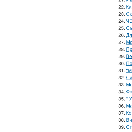
22.
Ка
23.
Ск
24.
ЧБ
25.
Съ
26.
Дл
27.
Мо
28.
Пр
29.
Ве
30.
По
31.
"М
32.
Си
33.
Мо
34.
Фо
35.
* 
36.
Ма
37.
Ко
38.
Вн
39.
Ст