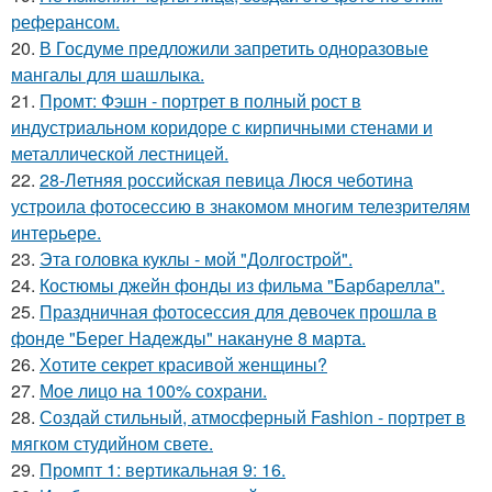
реферансом.
20.
В Госдуме предложили запретить одноразовые
мангалы для шашлыка.
21.
Промт: Фэшн - портрет в полный рост в
индустриальном коридоре с кирпичными стенами и
металлической лестницей.
22.
28-Летняя российская певица Люся чеботина
устроила фотосессию в знакомом многим телезрителям
интерьере.
23.
Эта головка куклы - мой "Долгострой".
24.
Костюмы джейн фонды из фильма "Барбарелла".
25.
Праздничная фотосессия для девочек прошла в
фонде "Берег Надежды" накануне 8 марта.
26.
Хотите секрет красивой женщины?
27.
Мое лицо на 100% сохрани.
28.
Создай стильный, атмосферный Fashion - портрет в
мягком студийном свете.
29.
Промпт 1: вертикальная 9: 16.