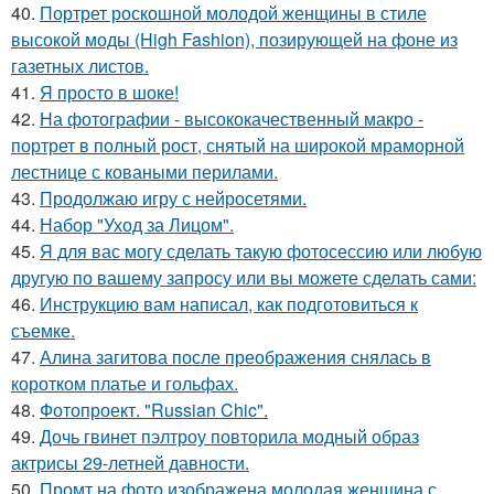
40.
Портрет роскошной молодой женщины в стиле
высокой моды (High Fashion), позирующей на фоне из
газетных листов.
41.
Я просто в шоке!
42.
На фотографии - высококачественный макро -
портрет в полный рост, снятый на широкой мраморной
лестнице с коваными перилами.
43.
Продолжаю игру с нейросетями.
44.
Набор "Уход за Лицом".
45.
Я для вас могу сделать такую фотосессию или любую
другую по вашему запросу или вы можете сделать сами:
46.
Инструкцию вам написал, как подготовиться к
съемке.
47.
Алина загитова после преображения снялась в
коротком платье и гольфах.
48.
Фотопроект. "Russian Chic".
49.
Дочь гвинет пэлтроу повторила модный образ
актрисы 29-летней давности.
50.
Промт на фото изображена молодая женщина с