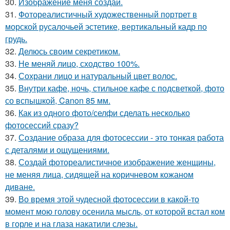
30.
Изображение меня создай.
31.
Фотореалистичный художественный портрет в
морской русалочьей эстетике, вертикальный кадр по
грудь.
32.
Делюсь своим секретиком.
33.
Не меняй лицо, сходство 100%.
34.
Сохрани лицо и натуральный цвет волос.
35.
Внутри кафе, ночь, стильное кафе с подсветкой, фото
со вспышкой, Canon 85 мм.
36.
Как из одного фото/селфи сделать несколько
фотосессий сразу?
37.
Создание образа для фотосессии - это тонкая работа
с деталями и ощущениями.
38.
Создай фотореалистичное изображение женщины,
не меняя лица, сидящей на коричневом кожаном
диване.
39.
Во время этой чудесной фотосессии в какой-то
момент мою голову осенила мысль, от которой встал ком
в горле и на глаза накатили слезы.