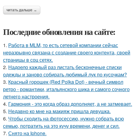
читать дальше →
Последние обновления на сайте:
1.
Работа в MLM, то есть сетевой компании сейчас
неразрывно связана с создание своего контента, своей
страницы в соц сетях.
2.
Надоело каждый раз листать бесконечные списки
одежды и заново собирать любимый лук по кусочкам?
3.
Красный горошек (Red Polka Dot) - вечный символ
ретро - романтики, итальянского шика и самого сочного
летнего настроения.
4.
Гармония - это когда образ дополняет, а не затмевает.
5.
Недавно ко мне на макияж пришла девушка.
6.
Чтобы сходить на фотосессию, нужно собрать всю
семью, потратить на это кучу времени, денег и сил.
7.
Снято на Iphone.