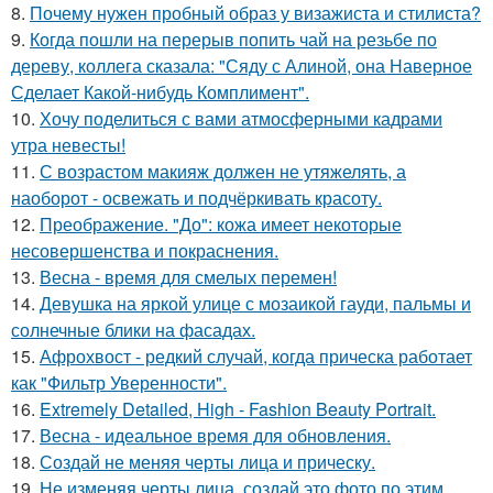
8.
Почему нужен пробный образ у визажиста и стилиста?
9.
Когда пошли на перерыв попить чай на резьбе по
дереву, коллега сказала: "Сяду с Алиной, она Наверное
Сделает Какой-нибудь Комплимент".
10.
Хочу поделиться с вами атмосферными кадрами
утра невесты!
11.
С возрастом макияж должен не утяжелять, а
наоборот - освежать и подчёркивать красоту.
12.
Преображение. "До": кожа имеет некоторые
несовершенства и покраснения.
13.
Весна - время для смелых перемен!
14.
Девушка на яркой улице с мозаикой гауди, пальмы и
солнечные блики на фасадах.
15.
Афрохвост - редкий случай, когда прическа работает
как "Фильтр Уверенности".
16.
Extremely Detailed, High - Fashion Beauty Portrait.
17.
Весна - идеальное время для обновления.
18.
Создай не меняя черты лица и прическу.
19.
Не изменяя черты лица, создай это фото по этим