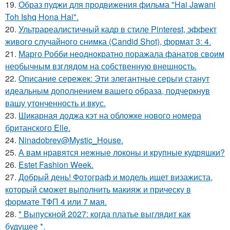
19.
Образ пуджи для продвижения фильма "Hai Jawani
Toh Ishq Hona Hai".
20.
Ультрареалистичный кадр в стиле Pinterest, эффект
живого случайного снимка (Candid Shot), формат 3: 4.
21.
Марго Робби неоднократно поражала фанатов своим
необычным взглядом на собственную внешность.
22.
Описание сережек: Эти элегантные серьги станут
идеальным дополнением вашего образа, подчеркнув
вашу утонченность и вкус.
23.
Шикарная доджа кэт на обложке нового номера
британского Elle.
24.
Ninadobrev@Mystic_House.
25.
А вам нравятся нежные локоны и крупные кудряшки?
26.
Estet Fashion Week.
27.
Добрый день! Фотограф и модель ищет визажиста,
который сможет выполнить макияж и прическу в
формате ТФП 4 или 7 мая.
28.
* Выпускной 2027: когда платье выглядит как
будущее *.