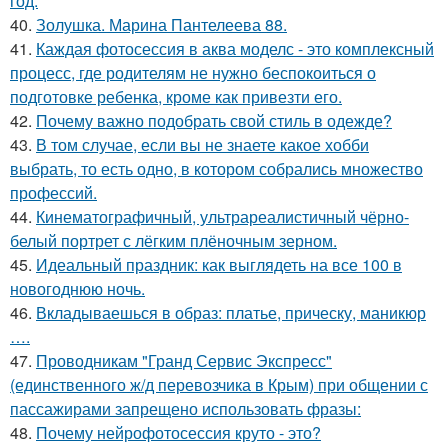
год.
40.
Золушка. Марина Пантелеева 88.
41.
Каждая фотосессия в аква моделс - это комплексный
процесс, где родителям не нужно беспокоиться о
подготовке ребенка, кроме как привезти его.
42.
Почему важно подобрать свой стиль в одежде?
43.
В том случае, если вы не знаете какое хобби
выбрать, то есть одно, в котором собрались множество
профессий.
44.
Кинематографичный, ультрареалистичный чёрно-
белый портрет с лёгким плёночным зерном.
45.
Идеальный праздник: как выглядеть на все 100 в
новогоднюю ночь.
46.
Вкладываешься в образ: платье, прическу, маникюр
….
47.
Проводникам "Гранд Сервис Экспресс"
(единственного ж/д перевозчика в Крым) при общении с
пассажирами запрещено использовать фразы:
48.
Почему нейрофотосессия круто - это?