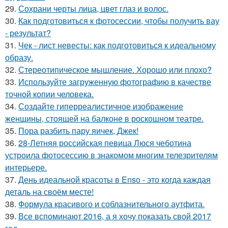
29.
Сохрани черты лица, цвет глаз и волос.
30.
Как подготовиться к фотосессии, чтобы получить вау
- результат?
31.
Чек - лист невесты: как подготовиться к идеальному
образу.
32.
Стереотипическое мышление. Хорошо или плохо?
33.
Используйте загруженную фотографию в качестве
точной копии человека.
34.
Создайте гиперреалистичное изображение
женщины, стоящей на балконе в роскошном театре.
35.
Пора разбить пару яичек, Джек!
36.
28-Летняя российская певица Люся чеботина
устроила фотосессию в знакомом многим телезрителям
интерьере.
37.
День идеальной красоты в Enso - это когда каждая
деталь на своём месте!
38.
Формула красивого и соблазнительного аутфита.
39.
Все вспоминают 2016, а я хочу показать свой 2017