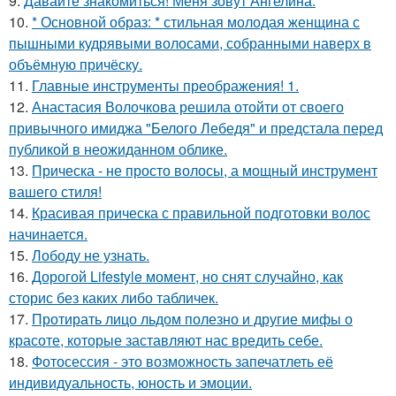
9.
Давайте знакомиться! Меня зовут Ангелина.
10.
* Основной образ: * стильная молодая женщина с
пышными кудрявыми волосами, собранными наверх в
объёмную причёску.
11.
Главные инструменты преображения! 1.
12.
Анастасия Волочкова решила отойти от своего
привычного имиджа "Белого Лебедя" и предстала перед
публикой в неожиданном облике.
13.
Прическа - не просто волосы, а мощный инструмент
вашего стиля!
14.
Красивая прическа с правильной подготовки волос
начинается.
15.
Лободу не узнать.
16.
Дорогой Lifestyle момент, но снят случайно, как
сторис без каких либо табличек.
17.
Протирать лицо льдом полезно и другие мифы о
красоте, которые заставляют нас вредить себе.
18.
Фотосессия - это возможность запечатлеть её
индивидуальность, юность и эмоции.