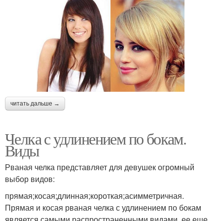
читать дальше →
Челка с удлинением по бокам.
Виды
Рваная челка представляет для девушек огромный
выбор видов:
прямая;косая;длинная;короткая;асимметричная.
Прямая и косая рваная челка с удлинением по бокам
является самыми распространенными видами, ее еще