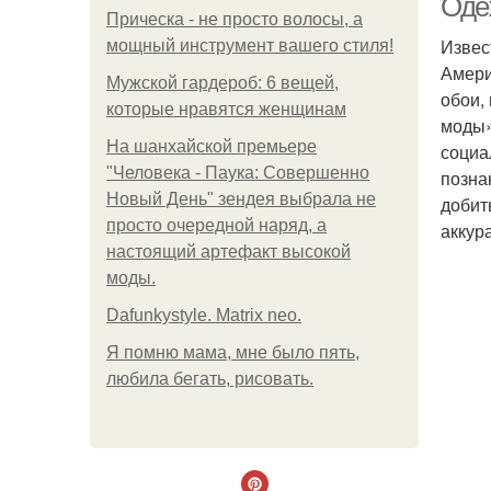
Оде
Прическа - не просто волосы, а
Извес
мощный инструмент вашего стиля!
Амери
Мужской гардероб: 6 вещей,
обои,
которые нравятся женщинам
моды»
На шанхайской премьере
социа
"Человека - Паука: Совершенно
позна
Новый День" зендея выбрала не
добит
просто очередной наряд, а
аккур
настоящий артефакт высокой
моды.
Dafunkystyle. Matrix neo.
Я помню мама, мне было пять,
любила бегать, рисовать.