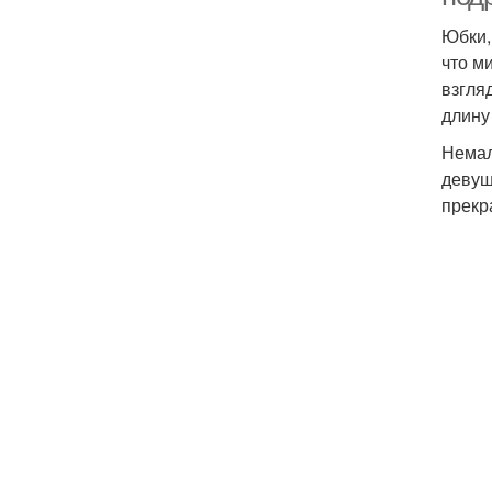
Юбки,
что м
взгля
длину
Немал
девуш
прекр