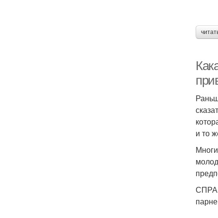
читат
Как
при
Раньш
сказа
котор
и то 
Многи
молод
предп
СПРАВ
парне