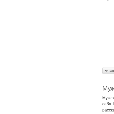
читат
Муж
Мужск
себя.
расск