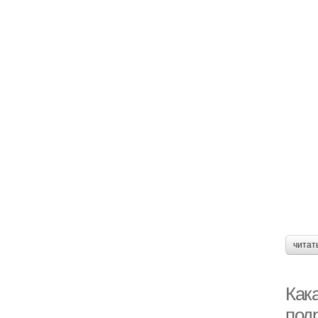
читат
Как
под