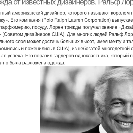
жда от известных дизайнеров. Ральф Ло
тный американский дизайнер, которого называют королем г
ку». Его компания (Polo Ralph Lauren Corporation) выпускае
 парфюмерию, посуду. Лорен трижды получал звание «Дизай
 (Советом дизайнеров США). Для многих людей Ральф Лорен
льного слоя может достичь больших высот, имея мечту и та
комились и поженились в США), из небогатой многодетной с
ься успеха. Его поразил гардероб одноклассника, который п
атно была разложена одежда.