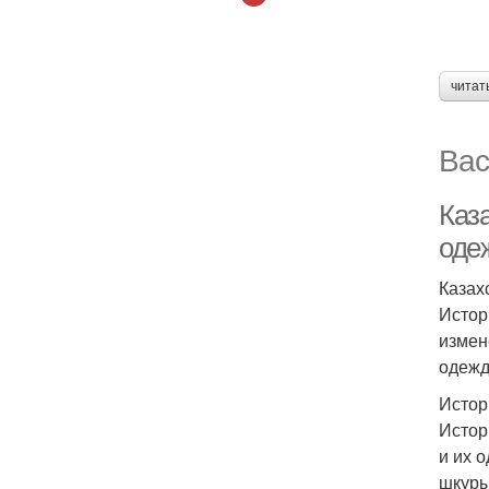
читат
Вас
Каз
оде
Казах
Истор
измен
одежд
Истор
Истор
и их 
шкуры