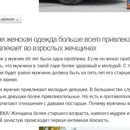
ь дальше →
ая женская одежда больше всего привлек
влекает во взрослых женщинах
е у мужчин 60 лет была одна проблема. Если он женат при
ть, что мужчина в такой паре более здоровый и молодой. С 
ая будет равно мужчине должна быть на пять лет его старше
же время.
х мужчин привлекают молодые девушки. В большинстве случ
ые девушки более привлекательные. Но есть и противопол
очитают отношения с дамами постарше. Почему мужчины в
КА! Женщина более старшего возраста, намного мудрее и 
й зачастую происходит первая интимная близость.