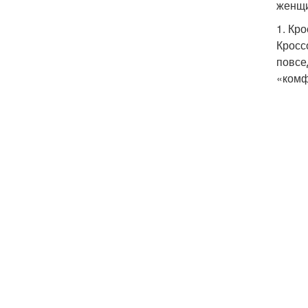
женщи
1. Кр
Кросс
повсе
«комф