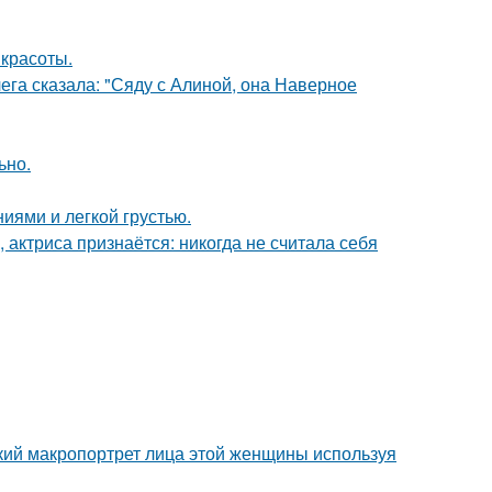
 красоты.
ега сказала: "Сяду с Алиной, она Наверное
ьно.
иями и легкой грустью.
 актриса признаётся: никогда не считала себя
кий макропортрет лица этой женщины используя