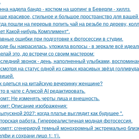
.
нна надела бандо - костюм на шопинг в Беверли - хиллз.
ше красивое, стильное и большое пространство для вашей
гда пошли на перерыв попить чай на резьбе по дереву, колл
ет Какой-нибудь Комплимент".
авные ошибки при подготовке к фотосессии в студии.
оде бы накрасилась, уложила волосы - в зеркале всё идеал
елай это, до встречи со своим мастером:
следний звонок - день, наполненный улыбками, воспоминан
смотря на статус одной из самых красивых звёзд голливуда,
вицей.
к одеться на китайскую вечеринку женщине?
то в чате с Алисой AI редактировать.
омт: Не изменять черты лица и внешность.
омт: Описание изображения:
Выпускной 2027: когда платье выглядит как будущее *.
торская работа. Гиперреалистичная модная фотосессия.
омпт: сгенерируй темный монохромный экстремально близ
лфи и сохрани лицо 1: 1\\.