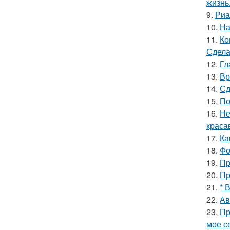
жизнь
9.
Риа
10.
На
11.
Ко
Сдела
12.
Гл
13.
Вр
14.
Сд
15.
По
16.
Не
краса
17.
Ка
18.
Фо
19.
Пр
20.
Пр
21.
* 
22.
Ав
23.
Пр
мое се