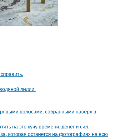
исправить.
 водяной лилии.
дрявыми волосами, собранными наверх в
ить на это кучу времени, денег и сил.
аза, которая останется на фотографиях на всю