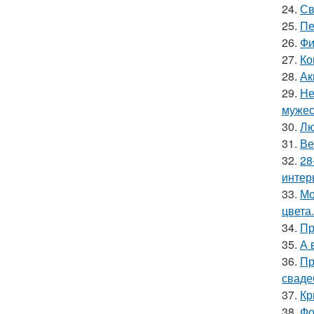
24.
Св
25.
Пе
26.
Фи
27.
Ко
28.
Ак
29.
Не
мужес
30.
Лю
31.
Ве
32.
28
интер
33.
Мо
цвета.
34.
Пр
35.
А 
36.
Пр
сваде
37.
Кр
38.
Фо