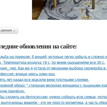
ь дальше →
ледние обновления на сайте:
дьба на природе: 5 вещей, которые легко забыть и сложно 
у. Температура воздуха 19 с, по моим ощущениям все 30 с.
ния_ пкр. Как же я устала от механики выбора гардероба в
фессия: впиши здесь один раз.
ять лет назад все красили веки плотными слоями.
сновной образ: * стильная молодая женщина с пышными ку
ную причёску.
бы сходить на фотосессию, нужно собрать всю семью, потрат
 выпускницы макияж - это не просто косметика, а часть обр