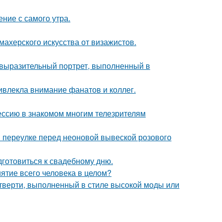
ние с самого утра.
махерского искусства от визажистов.
 выразительный портрет, выполненный в
ивлекла внимание фанатов и коллег.
ессию в знакомом многим телезрителям
 переулке перед неоновой вывеской розового
готовиться к свадебному дню.
ятие всего человека в целом?
четверти, выполненный в стиле высокой моды или