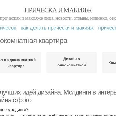
ПРИЧЕСКА И МАКИЯЖ
прическах и макияже лица, новости, отзывы, новинки, сек
ичесок
как делать прически и макияж
причес
окомнатная квартира
Дизайн в
ал в однокомнатной
Ком
однокомнатной
квартире
квартире
 лучших идей дизайна. Молдинги в интер
айна с фото
акое молдинги?
нг стен — это декоративный элемент и многофункциональн