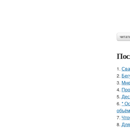
читат
Пос
1.
Сва
2.
Бег
3.
Мне
4.
Про
5.
Дес
6.
* О
объём
7.
Что
8.
Для