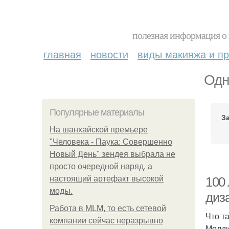
полезная информация о 
главная
новости
виды макияжа и пр
Одн
Популярные материалы
З
На шанхайской премьере
"Человека - Паука: Совершенно
Новый День" зендея выбрала не
просто очередной наряд, а
настоящий артефакт высокой
100
моды.
диз
Работа в MLM, то есть сетевой
Что т
компании сейчас неразрывно
Молди