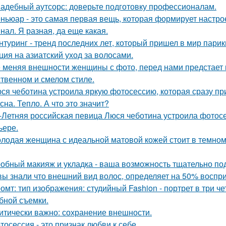
адебный аутсорс: доверьте подготовку профессионалам.
ньюар - это самая первая вещь, которая формирует настрое
нал. Я разная, да еще какая.
нтуринг - тренд последних лет, который пришел в мир парик
ция на азиатский уход за волосами.
 меняя внешности женщины с фото, перед нами предстает
твенном и смелом стиле.
ся чеботина устроила яркую фотосессию, которая сразу пр
сна. Тепло. А что это значит?
-Летняя российская певица Люся чеботина устроила фотос
ьере.
лодая женщина с идеальной матовой кожей стоит в темном
обный макияж и укладка - ваша возможность тщательно под
вы знали что внешний вид волос, определяет на 50% воспри
омт: тип изображения: студийный Fashion - портрет в три 
бной съемки.
итически важно: сохранение внешности.
тосессия - это признак любви к себе.