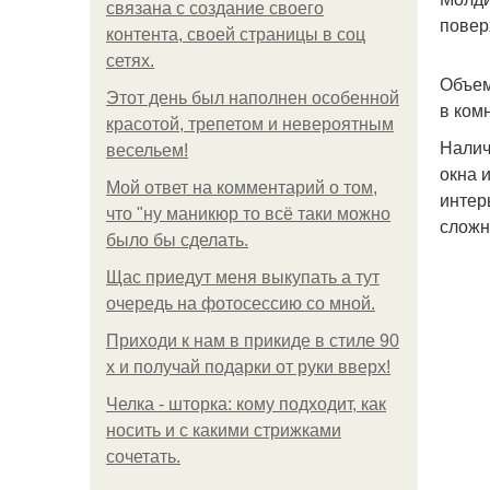
связана с создание своего
повер
контента, своей страницы в соц
сетях.
Объем
Этот день был наполнен особенной
в ком
красотой, трепетом и невероятным
Налич
весельем!
окна 
Мой ответ на комментарий о том,
интер
что "ну маникюр то всё таки можно
сложн
было бы сделать.
Щас приедут меня выкупать а тут
очередь на фотосессию со мной.
Приходи к нам в прикиде в стиле 90
х и получай подарки от руки вверх!
Челка - шторка: кому подходит, как
носить и с какими стрижками
сочетать.