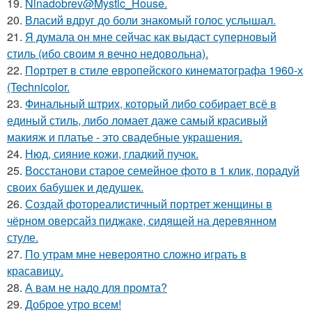
19.
Ninadobrev@Mystic_House.
20.
Власий вдруг до боли знакомый голос услышал.
21.
Я думала он мне сейчас как выдаст суперновый
стиль (ибо своим я вечно недовольна).
22.
Портрет в стиле европейского кинематографа 1960-х
(Technicolor.
23.
Финальный штрих, который либо собирает всё в
единый стиль, либо ломает даже самый красивый
макияж и платье - это свадебные украшения.
24.
Нюд, сияние кожи, гладкий пучок.
25.
Восстанови старое семейное фото в 1 клик, порадуй
своих бабушек и дедушек.
26.
Создай фотореалистичный портрет женщины в
чёрном оверсайз пиджаке, сидящей на деревянном
стуле.
27.
По утрам мне невероятно сложно играть в
красавицу.
28.
А вам не надо для промта?
29.
Доброе утро всем!