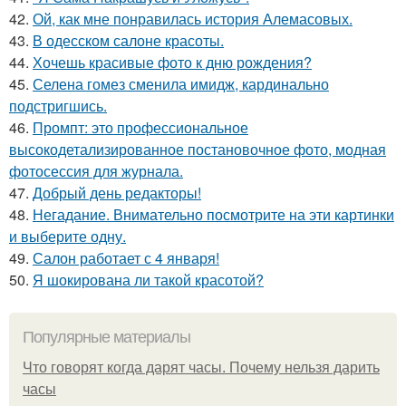
42.
Ой, как мне понравилась история Алемасовых.
43.
В одесском салоне красоты.
44.
Хочешь красивые фото к дню рождения?
45.
Селена гомез сменила имидж, кардинально
подстригшись.
46.
Промпт: это профессиональное
высокодетализированное постановочное фото, модная
фотосессия для журнала.
47.
Добрый день редакторы!
48.
Негадание. Внимательно посмотрите на эти картинки
и выберите одну.
49.
Салон работает с 4 января!
50.
Я шокирована ли такой красотой?
Популярные материалы
Что говорят когда дарят часы. Почему нельзя дарить
часы