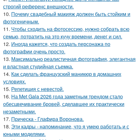
строгий референс внешности.
10.
Почему свадебный макияж должен быть стойким и
фотогеничным.
11.
Чтобы сходить на фотосессию, нужно собрать всю
семью, потратить на это кучу времени, денег и сил.
12.
Иногда кажется, что создать персонажа по
фотографии очень просто.
13.
Максимально реалистичная фотография, элегантная
и властная студийная съемка.
14.
Как сделать французский маникюр в домашних
условиях.
15.
Репетиция с невестой.
16.
На Met Gala 2026 года заметным трендом стало
обесцвечивание бровей, сделавшее их практически
незаметными.
17.
Прическа - Глафира Воронова.
18.
Эти кадры - напоминание, что я умею работать и с
юными моделями.