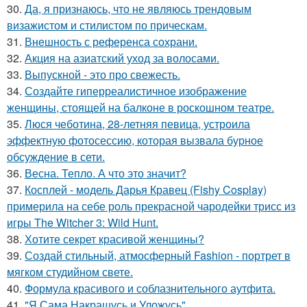
30.
Да, я признаюсь, что не являюсь трендовым
визажистом и стилистом по прическам.
31.
Внешность с референса сохрани.
32.
Акция на азиатский уход за волосами.
33.
Выпускной - это про свежесть.
34.
Создайте гиперреалистичное изображение
женщины, стоящей на балконе в роскошном театре.
35.
Люся чеботина, 28-летняя певица, устроила
эффектную фотосессию, которая вызвала бурное
обсуждение в сети.
36.
Весна. Тепло. А что это значит?
37.
Косплей - модель Дарья Кравец (Fishy Cosplay)
примерила на себе роль прекрасной чародейки трисс из
игры The Witcher 3: Wild Hunt.
38.
Хотите секрет красивой женщины?
39.
Создай стильный, атмосферный Fashion - портрет в
мягком студийном свете.
40.
Формула красивого и соблазнительного аутфита.
41.
"Я Сама Накрашусь и Уложусь".