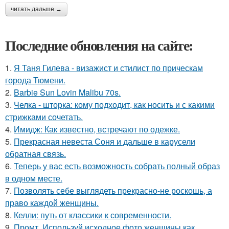
читать дальше →
Последние обновления на сайте:
1.
Я Таня Гилева - визажист и стилист по прическам
города Тюмени.
2.
Barbie Sun Lovin Malibu 70s.
3.
Челка - шторка: кому подходит, как носить и с какими
стрижками сочетать.
4.
Имидж: Как известно, встречают по одежке.
5.
Прекрасная невеста Соня и дальше в карусели
обратная связь.
6.
Теперь у вас есть возможность собрать полный образ
в одном месте.
7.
Позволять себе выглядеть прекрасно-не роскошь, а
право каждой женщины.
8.
Келли: путь от классики к современности.
9.
Промт. Используй исходное фото женщины как