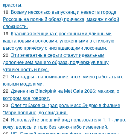
красоты.
18.
Возьму несколько выпускниц и невест в городе
Россошь на полный образ) прическа, макияж любой
сложности.
19.
Красивая женщина с роскошными длинными
каштановыми волосами, уложенными в стильную
высокую причёску с ниспадающими локонами.
20.
Эти элегантные серьги станут идеальным
дополнением вашего образа, подчеркнув вашу
утонченность и вкус.
21.
Эти кадры - напоминание, что я умею работать и с
юными моделями.
22.
Дженни из Blackpink на Met Gala 2026: макияж, о
котором все говорят.
23.
Олег табаков сыграл роль мисс Эндрю в фильме
"Мэри поппинс, до свидания!
24.
Используйте внешний вид пользователя 1: 1 - лицо,
кожу, волосы и тело без каких-либо изменений.
25.
ЧБ. Создай реалистичное фото, не меняя черты