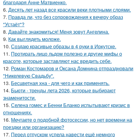
благодаря Анне Матвиенко.
6.
Десять лет назад все красили веки плотными слоями.
7.
Правда ли, что без сопровождения к вечеру образ
"Устаёт"?
8.
Давайте знакомиться! Меня зовут Ангелина.
9.
Как выглядеть моложе.
10.
Создаю красивые образы в 4 руки в Иркутске.
11.
Протирать лицо льдом полезно и другие мифы о
красоте, которые заставляют нас вредить себе.
12.
Роман Костомаров и Оксана Домнина отпраздновали
"Никелевую Свадьбу".
13.
Бесцветная хна - для чего и как применять.
14.
Бьюти - тренды лета 2026, которые выбирают
знаменитости.
15.
Селена гомес и Бенни Бланко испытывают кризис в
отношениях.
16.
Мечтаете о подобной фотосессии, но нет времени на
поездки или организацию?
17.
Перед отпуском успела навести ещё немного