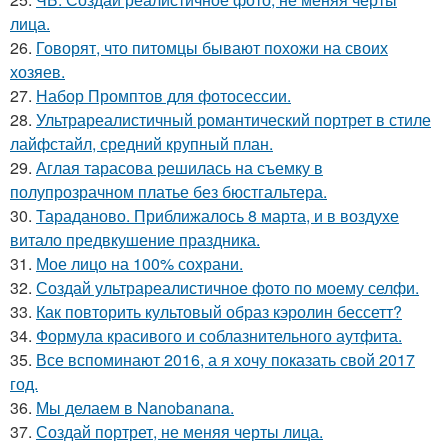
лица.
26.
Говорят, что питомцы бывают похожи на своих
хозяев.
27.
Набор Промптов для фотосессии.
28.
Ультрареалистичный романтический портрет в стиле
лайфстайл, средний крупный план.
29.
Аглая тарасова решилась на съемку в
полупрозрачном платье без бюстгальтера.
30.
Тараданово. Приближалось 8 марта, и в воздухе
витало предвкушение праздника.
31.
Мое лицо на 100% сохрани.
32.
Создай ультрареалистичное фото по моему селфи.
33.
Как повторить культовый образ кэролин бессетт?
34.
Формула красивого и соблазнительного аутфита.
35.
Все вспоминают 2016, а я хочу показать свой 2017
год.
36.
Мы делаем в Nanobanana.
37.
Создай портрет, не меняя черты лица.