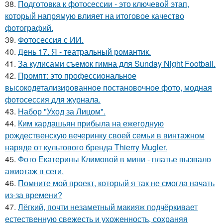
38.
Подготовка к фотосессии - это ключевой этап,
который напрямую влияет на итоговое качество
фотографий.
39.
Фотосессия с ИИ.
40.
День 17. Я - театральный романтик.
41.
За кулисами съемок гимна для Sunday Night Football.
42.
Промпт: это профессиональное
высокодетализированное постановочное фото, модная
фотосессия для журнала.
43.
Набор "Уход за Лицом".
44.
Ким кардашьян прибыла на ежегодную
рождественскую вечеринку своей семьи в винтажном
наряде от культового бренда Thierry Mugler.
45.
Фото Екатерины Климовой в мини - платье вызвало
ажиотаж в сети.
46.
Помните мой проект, который я так не смогла начать
из-за времени?
47.
Лёгкий, почти незаметный макияж подчёркивает
естественную свежесть и ухоженность, сохраняя