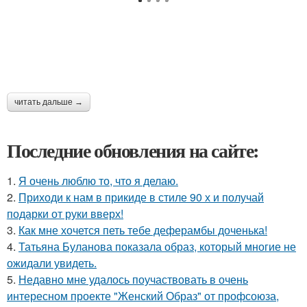
читать дальше →
Последние обновления на сайте:
1.
Я очень люблю то, что я делаю.
2.
Приходи к нам в прикиде в стиле 90 х и получай
подарки от руки вверх!
3.
Как мне хочется петь тебе деферамбы доченька!
4.
Татьяна Буланова показала образ, который многие не
ожидали увидеть.
5.
Недавно мне удалось поучаствовать в очень
интересном проекте "Женский Образ" от профсоюза,