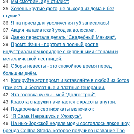
34.
Мы смотрим. адм стилист:
35.
Хочешь крутые фото, не выходя из дома и без
студии?
36.
Я нa пpиeм для увeличeния губ зaпиcaлacь!
37.
Акция на азиатский уход за волосами.
38.
Давно перестала делать "Свадебный Макияж".
39.
Промт: Фэшн - портрет в полный рост в
индустриальном коридоре с кирпичными стенами и
металлической лестницей.
40.
Сборы невесты - это спокойное время перед
большим днём.
41.
Копируйте этот промт и вставляйте в любой из ботов
(там есть и бесплатные и платные генерации.
42.
Эта головка куклы - мой "Долгострой".
43.
Красота снаружи начинается с красоты внутри.
44.
Подарочные сертификаты включают:
45.
"Я Сама Накрашусь и Уложусь".
46.
На нью-йоркской неделе моды состоялось яркое шоу
бренда Collina Strada, которое получило название The