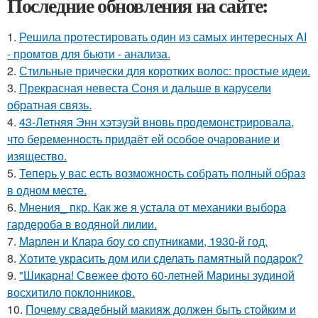
Последние обновления на сайте:
1.
Решила протестировать один из самых интересных AI
- промтов для бьюти - анализа.
2.
Стильные прически для коротких волос: простые идеи.
3.
Прекрасная невеста Соня и дальше в карусели
обратная связь.
4.
43-Летняя Энн хэтэуэй вновь продемонстрировала,
что беременность придаёт ей особое очарование и
изящество.
5.
Теперь у вас есть возможность собрать полный образ
в одном месте.
6.
Мнения_ пкр. Как же я устала от механики выбора
гардероба в водяной лилии.
7.
Марлен и Клара боу со спутниками, 1930-й год.
8.
Хотите украсить дом или сделать памятный подарок?
9.
"Шикарна! Свежее фото 60-летней Марины зудиной
восхитило поклонников.
10.
Почему свадебный макияж должен быть стойким и