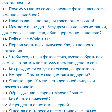
фотогеничным.
11.
Почему у многих самое красивое фото в паспорте -
именно свадебное?
12.
Начало июля - повод для красивого макияжа!
13.
Мечтаете выглядеть безупречно в день регистрации,
даже если главная свадебная церемония - впереди?
14.
Dolls of the World 1997.
15.
Первая часть всех выпусков Клодин первого
поколения.
16.
Чтобы сходить на фотосессию, нужно собрать всю
семью, потратить на это кучу времени, денег и сил.
17.
Как рождается силуэт: от эскиза до прототипа.
18.
История! Помните мне цветочки подарили?
19.
Я настоящая! У меня нет идеальной фигуры и
плоского живота.
20.
Образ джанви в сари от Marwar Couture.
21.
Как быть с прической?
22.
Асцендент в овне: стиль первой.
23.
Я всегда с интересом рассматриваю не только