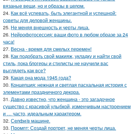
вязаные вещи, но и образы в целом.
24.
Как всё успевать, быть элегантной и успешной:
советы для деловой женщины.
25.
Не меняя внешность и черты лица.
26.
Нейрофотосессия: ваши фото в любом образе за 24
часа!
27.
Весна - время для смелых перемен!
28.
Как подобрать свой макияж, укладку и найти свой
стиль, пока блогеры и стилисты не научили вас
выглядеть как все?
29.
Какая она мода 1945 года?
30.
Концепция: нежная и светлая пасхальная история с
элементами праздничного декора.
31.
Давно известно, что женщина - это загадочное
существо с красивой улыбкой, изменчивым настроением
и … часто, идеальным характером.
32.
Селфи/в машине.
33.
Промпт: Создай портрет, не меняя черты лица.