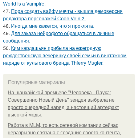
World Is a Vampire.
47.
Пора создать вайфу мечты - вышла демоверсия
редактора персонажей Code Vein 2.
48.
Иногда мне кажется, что я проклята.
49.
Для заказа нейрофото обращаться в личные
сообщения.
50.
Ким кардашьян прибыла на ежегодную
рождественскую вечеринку своей семьи в винтажном
наряде от культового бренда Thierry Mugler.
Популярные материалы
На шанхайской премьере "Человека - Паука:
Совершенно Новый День" зендея выбрала не
просто очередной наряд, а настоящий артефакт
высокой моды.
Работа в MLM, то есть сетевой компании сейчас
неразрывно связана с создание своего контента,