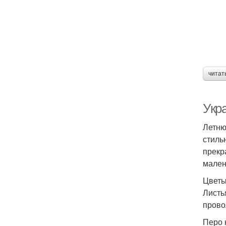
читат
Укр
Летню
стиль
прекр
мален
Цветы
Листь
прово
Перо 