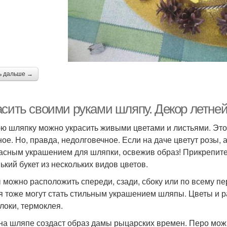
ь дальше →
асить своими руками шляпу. Декор летне
ю шляпку можно украсить живыми цветами и листьями. Это
ное. Но, правда, недолговечное. Если на даче цветут розы, 
асным украшением для шляпки, освежив образ! Прикрепите
ький букет из нескольких видов цветов.
 можно расположить спереди, сзади, сбоку или по всему пе
я тоже могут стать стильным украшением шляпы. Цветы и ра
локи, термоклея.
на шляпе создаст образ дамы рыцарских времен. Перо мож