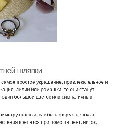
етней шляпки
 самое простое украшение, привлекательное и
акация, лилии или ромашки, то они станут
 один большой цветок или симпатичный
риметру шляпки, как бы в форме веночка/
стения крепятся при помощи лент, ниток,