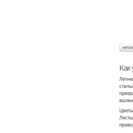
читат
Как
Летню
стиль
прекр
мален
Цветы
Листь
прово