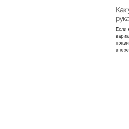
Как
рук
Если 
вариа
прави
впере