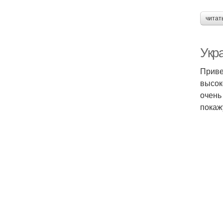
читат
Укр
Приве
высок
очень
покаж