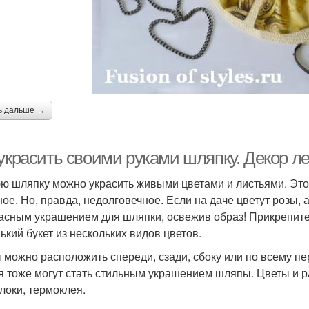
ь дальше →
 украсить своими руками шляпку. Декор л
ю шляпку можно украсить живыми цветами и листьями. Это
ное. Но, правда, недолговечное. Если на даче цветут розы, 
асным украшением для шляпки, освежив образ! Прикрепите
ький букет из нескольких видов цветов.
 можно расположить спереди, сзади, сбоку или по всему пе
я тоже могут стать стильным украшением шляпы. Цветы и ра
локи, термоклея.