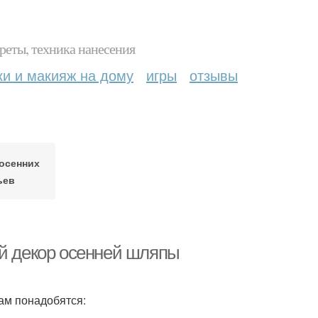
реты, техника нанесения
ки и макияж на дому
игры
отзывы
осенних
ьев
ой декор осенней шляпы
ам понадобятся: