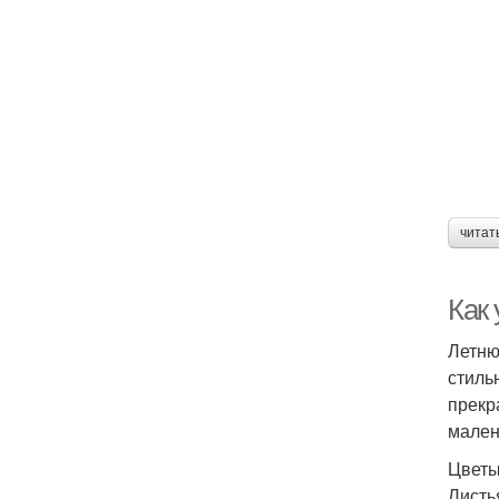
читат
Как
Летню
стиль
прекр
мален
Цветы
Листь