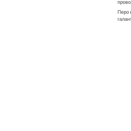
прово
Перо 
галан