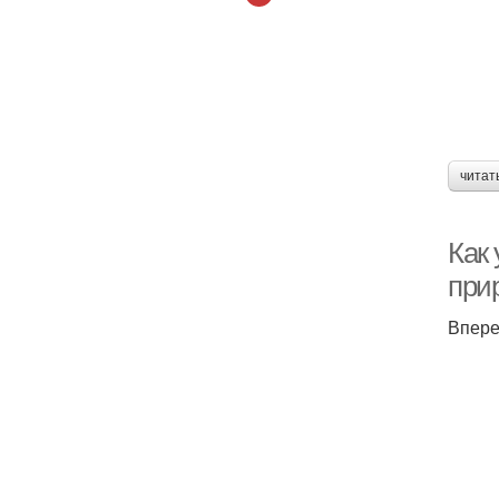
читат
Как
при
Впере