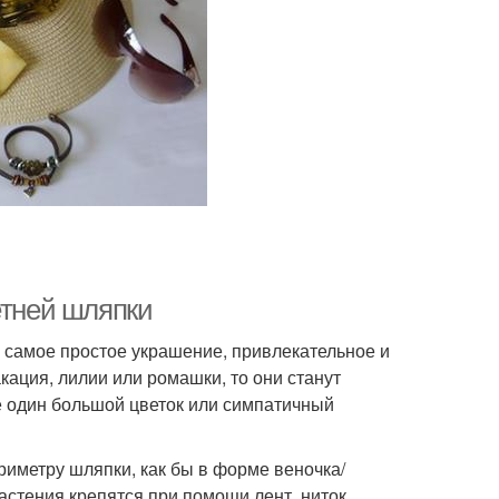
етней шляпки
 самое простое украшение, привлекательное и
акация, лилии или ромашки, то они станут
 один большой цветок или симпатичный
риметру шляпки, как бы в форме веночка/
стения крепятся при помощи лент, ниток,