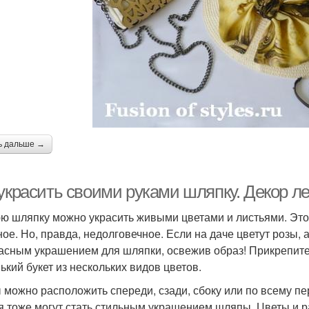
ь дальше →
 украсить своими руками шляпку. Декор л
ю шляпку можно украсить живыми цветами и листьями. Это
ное. Но, правда, недолговечное. Если на даче цветут розы, 
асным украшением для шляпки, освежив образ! Прикрепите
ький букет из нескольких видов цветов.
 можно расположить спереди, сзади, сбоку или по всему пе
я тоже могут стать стильным украшением шляпы. Цветы и ра