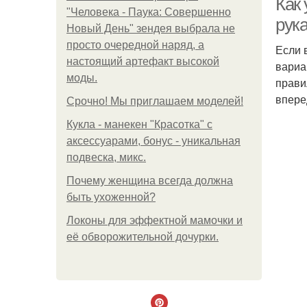
Как
"Человека - Паука: Совершенно
рук
Новый День" зендея выбрала не
просто очередной наряд, а
Если 
настоящий артефакт высокой
вариа
моды.
прави
впере
Срочно! Мы приглашаем моделей!
Кукла - манекен "Красотка" с
аксессуарами, бонус - уникальная
подвеска, микс.
Почему женщина всегда должна
быть ухоженной?
Локоны для эффектной мамочки и
её обворожительной дочурки.