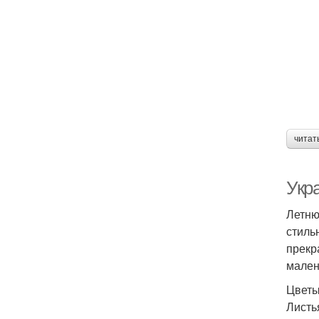
читат
Укр
Летню
стиль
прекр
мален
Цветы
Листь