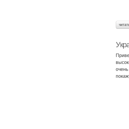
читат
Укр
Приве
высок
очень
покаж