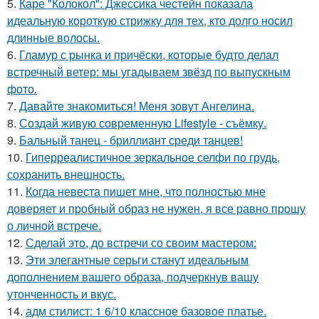
5.
Каре "Колокол": Джессика честейн показала
идеальную короткую стрижку для тех, кто долго носил
длинные волосы.
6.
Гламур с рынка и причёски, которые будто делал
встречный ветер: мы угадываем звёзд по выпускным
фото.
7.
Давайте знакомиться! Меня зовут Ангелина.
8.
Создай живую современную Lifestyle - съёмку.
9.
Бальный танец - бриллиант среди танцев!
10.
Гиперреалистичное зеркальное селфи по грудь,
сохранить внешность.
11.
Когда невеста пишет мне, что полностью мне
доверяет и пробный образ не нужен, я все равно прошу
о личной встрече.
12.
Сделай это, до встречи со своим мастером:
13.
Эти элегантные серьги станут идеальным
дополнением вашего образа, подчеркнув вашу
утонченность и вкус.
14.
адм стилист: 1 6/10 классное базовое платье.