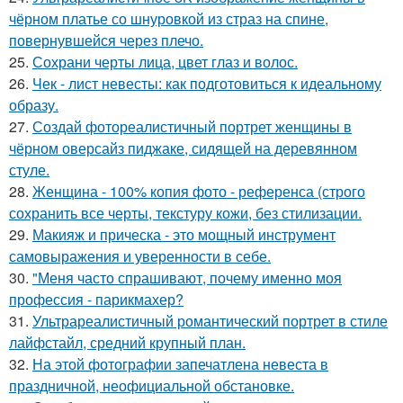
чёрном платье со шнуровкой из страз на спине,
повернувшейся через плечо.
25.
Сохрани черты лица, цвет глаз и волос.
26.
Чек - лист невесты: как подготовиться к идеальному
образу.
27.
Создай фотореалистичный портрет женщины в
чёрном оверсайз пиджаке, сидящей на деревянном
стуле.
28.
Женщина - 100% копия фото - референса (строго
сохранить все черты, текстуру кожи, без стилизации.
29.
Макияж и прическа - это мощный инструмент
самовыражения и уверенности в себе.
30.
"Меня часто спрашивают, почему именно моя
профессия - парикмахер?
31.
Ультрареалистичный романтический портрет в стиле
лайфстайл, средний крупный план.
32.
На этой фотографии запечатлена невеста в
праздничной, неофициальной обстановке.