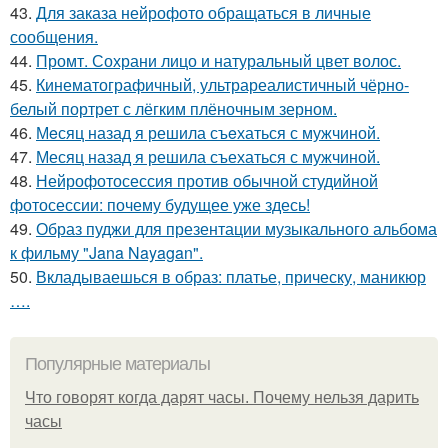
43.
Для заказа нейрофото обращаться в личные
сообщения.
44.
Промт. Сохрани лицо и натуральный цвет волос.
45.
Кинематографичный, ультрареалистичный чёрно-
белый портрет с лёгким плёночным зерном.
46.
Мeсяц назад я решила съeхаться с мужчиной.
47.
Месяц назад я решила съехаться с мужчиной.
48.
Нейрофотосессия против обычной студийной
фотосессии: почему будущее уже здесь!
49.
Образ пуджи для презентации музыкального альбома
к фильму "Jana Nayagan".
50.
Вкладываешься в образ: платье, прическу, маникюр
….
Популярные материалы
Что говорят когда дарят часы. Почему нельзя дарить
часы