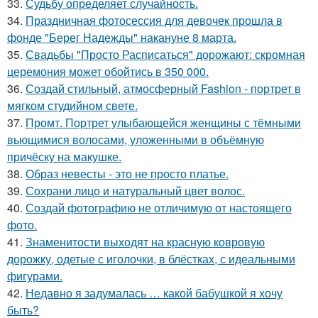
33.
Судьбу определяет случайность.
34.
Праздничная фотосессия для девочек прошла в
фонде "Берег Надежды" накануне 8 марта.
35.
Свадьбы "Просто Расписаться" дорожают: скромная
церемония может обойтись в 350 000.
36.
Создай стильный, атмосферный Fashion - портрет в
мягком студийном свете.
37.
Промт. Портрет улыбающейся женщины с тёмными
вьющимися волосами, уложенными в объёмную
причёску на макушке.
38.
Образ невесты - это не просто платье.
39.
Сохрани лицо и натуральный цвет волос.
40.
Создай фотографию не отличимую от настоящего
фото.
41.
Знаменитости выходят на красную ковровую
дорожку, одетые с иголочки, в блёстках, с идеальными
фигурами.
42.
Недавно я задумалась … какой бабушкой я хочу
быть?