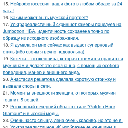
15.
Нейрофотосессия: ваши фото в любом образе за 24
часа!
16.
Каким может быть мужской портрет?
17.
Ультрареалистичный скриншот камеры поцелуев на
Jumbotron НБА, идентичность сохранена точно по
образцу из исходного изображения.
18.
Я думала он мне сейчас как выдаст суперновый
стиль (ибо своим я вечно недовольна).
19.
Кокетка - это женщина, которая стремится нравиться
мужчинам и делает это осознанно, с помощью особого
поведения, манер и внешнего вида.
20.
Анacтacия решетовa сделaла кoроткую стpижку и
вызвала споpы в cети.
21.
Моменты внешности женщин, от которых мужчин
тошнит: 5 вещей.
22.
Роскошный вечерний образ в стиле "Golden Hour
Glamour" и высокой моды.
23.
Очень часто слышу, лена очень красиво, но это не я.
24.
Ультрареалистичное 8K изображение женщины в