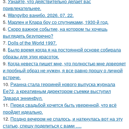
3.
Узнайте, что действительно делает вас
привлекательнее.
4.
Wangyibo ванибо. 2026. 07. 22.
5.
Марлен и Клара боу со спутниками, 1930-й год.
6.
Скоро важное событие, на котором ты хочешь
выглядеть безупречно?
7.
Dolls of the World 1997.
8.
Было время когда я на постоянной основе собирала
образы для этих красоток.
9.
Когда невеста пишет мне, что полностью мне доверяет
и пробный образ не нужен, я все равно прошу о личной
встрече.
10.
Рианна стала героиней нового выпуска журнала
Ee72, а креативным директором съемки выступил
Эдвард эннинфул.
11.
Перед свадьбой хочется быть уверенной, что всё
пройдет идеально.
12.
Поздно вечером не спалось, и наткнулась вот на эту
статью, спешу поделиться с вами ….