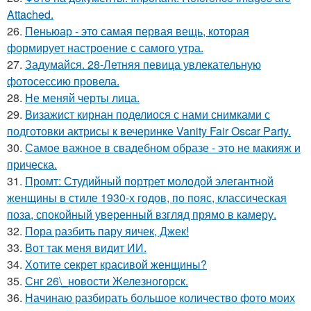
Attached.
26.
Пеньюар - это самая первая вещь, которая
формирует настроение с самого утра.
27.
Задумайся. 28-Летняя певица увлекательную
фотосессию провела.
28.
Не меняй черты лица.
29.
Визажист кирнан поделиося с нами снимками с
подготовки актрисы к вечеринке Vanity Fair Oscar Party.
30.
Самое важное в свадебном образе - это не макияж и
прическа.
31.
Промт: Студийный портрет молодой элегантной
женщины в стиле 1930-х годов, по пояс, классическая
поза, спокойный уверенный взгляд прямо в камеру.
32.
Пора разбить пару яичек, Джек!
33.
Вот так меня видит ИИ.
34.
Хотите секрет красивой женщины?
35.
Снг 26\_новости Железногорск.
36.
Начинаю разбирать большое количество фото моих