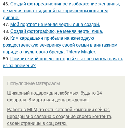
46.
Создай фотореалистичное изображение женщины,
не меняя лица, сидящей на коричневом кожаном
диване.
47.
Мой портрет не меняя черты лица создай.
48.
Создай фотографию, не меняя черты лица.
49.
Ким кардашьян прибыла на ежегодную
рождественскую вечеринку своей семьи в винтажном
наряде от культового бренда Thierry Mugler.
50.
Помните мой проект, который я так не смогла начать
из-за времени?
Популярные материалы
Шикарный подарок для любимых, будь то 14
февраля, 8 марта или день рождения!
Работа в MLM, то есть сетевой компании сейчас
неразрывно связана с создание своего контента,
своей страницы в соц сетях.