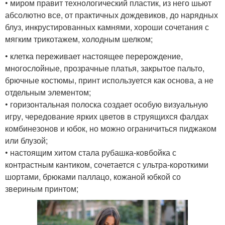
• миром правит технологический пластик, из него шьют
абсолютно все, от практичных дождевиков, до нарядных
блуз, инкрустированных камнями, хороши сочетания с
мягким трикотажем, холодным шелком;
• клетка переживает настоящее перерождение,
многослойные, прозрачные платья, закрытое пальто,
брючные костюмы, принт используется как основа, а не
отдельным элементом;
• горизонтальная полоска создает особую визуальную
игру, чередование ярких цветов в струящихся фалдах
комбинезонов и юбок, но можно ограничиться пиджаком
или блузой;
• настоящим хитом стала рубашка-ковбойка с
контрастным кантиком, сочетается с ультра-короткими
шортами, брюками паллацо, кожаной юбкой со
звериным принтом;