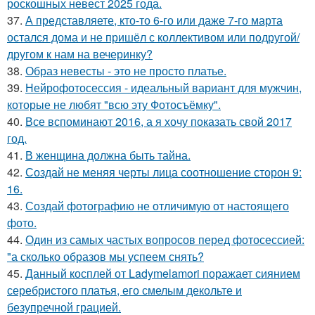
роскошных невест 2025 года.
37.
А представляете, кто-то 6-го или даже 7-го марта
остался дома и не пришёл с коллективом или подругой/
другом к нам на вечеринку?
38.
Образ невесты - это не просто платье.
39.
Нейрофотосессия - идеальный вариант для мужчин,
которые не любят "всю эту Фотосъёмку".
40.
Все вспоминают 2016, а я хочу показать свой 2017
год.
41.
В женщина должна быть тайна.
42.
Создай не меняя черты лица соотношение сторон 9:
16.
43.
Создай фотографию не отличимую от настоящего
фото.
44.
Один из самых частых вопросов перед фотосессией:
"а сколько образов мы успеем снять?
45.
Данный косплей от Ladymelamori поражает сиянием
серебристого платья, его смелым декольте и
безупречной грацией.