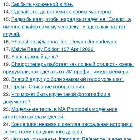
13.
Как быть ухоженной в 40+.
14.
Сделай это, до встречи со своим мастером:
15.
Редко бывает, чтобы наряд выглядел не "Смело", а
именно в кайф самому человеку - и здесь как раз тот
случай.
16.
Photoshoots@Jenna_lee_Dewan Jennadewan.
17.
Malvie Beauty Edition 107 April 2026.
18.
У вас важный день?
19.
Chatgpt теперь работает как личный стилист - юзеры
придумали, как сделать из ИИ профи - имиджмейкера.
20.
Власий вдруг до боли знакомый голос услышал.
21.
Промт: Описание изображения:
22.
Что может быть круче такой фотографии в
документе?
23.
Модельные тесты в МА Promodels модельное
агентство школа моделей.
24.
Концепция: нежная и светлая пасхальная история с
элементами праздничного декора.
25.
Фото на документы. Important: Reference Images are