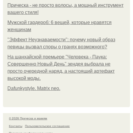
Прическа - не просто волосы, а мощный инструмент
вашего стиля!
Мужской гардероб: 6 вещей, которые нравятся
женщинам
"Эффект Неузнаваемости": почему новый образ
певицы вызвал споры о гранях возможного?
На шанхайской премьере "Человека - Паука:
Совершенно Новый День" зендея выбрала не
просто очередной наряд, а настоящий артефакт
высокой моды.
Dafunkystyle. Matrix neo.
© 2026 Прическа и макияж
Контакты
Пользовательское соглашение