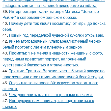
Instagram, снятая на тканевой циклораме из шёлка.
39.
Интерпретация картины анри Матисса "Золотые
Рыбки" в современном женском образе.
40.
Почему дети так любят косметику: от игры до поиска
себя.
41.
Новый год переделкой чудесной куколки открываю.
42.
Кинематографичный, ультрареалистичный чёрно-
белый портрет с лёгким плёночным зерном.
43.
Промпты: 1 не меняя внешности женщины с фото,
перед нами предстает портрет, наполненный
чувственной близостью и утонченностью.
44.
Триптих. Триптих. Верхняя часть: близкий ракурс по
пояс женщина стоит в минималистичной белой студии.
45.
Открытые зоны после 30: искусство элегантного
акцента.
46.
Чем дополнить платье с открытыми плечами.
47.
Инструкцию вам написал, как подготовиться к
съемке.