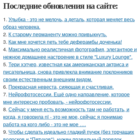
Последние обновления на сайте:
1.
Улыбка - это не мелочь, а деталь, которая меняет весь
образ человека.
2.
К старому перманенту можно привыкнуть.
3.
Как мне хочется петь тебе деферамбы доченька!
4.
Максимально реалистичная фотография, элегантное и
нежное домашнее настроение в стиле "Luxury Lounge".
5.
Тери хэтчер, известная как американская актриса и
писательница, снова привлекла внимание поклонников
своим естественным внешним видом.
6.
Прекрасная невеста, сияющая и счастливая.
7.
Нейрофотосессии. Ещё одно направление, которое
мне интересно пробовать, - нейрофотосессии.
8.
Сейчас у меня есть возможность там не работать, и
когда, я говорила nl - это не мое, сейчас я понимаю
работа на кого либо - это не мое ….
9.
Чтобы сделать идеально гладкий пучок (без торчащих
волосков и "Петухов"), нужен правильный порядок