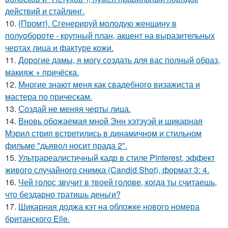
действий и стайлинг.
10.
{Промт}. Сгенерируй молодую женщину в
полуобороте - крупный план, акцент на выразительных
чертах лица и фактуре кожи.
11.
Дорогие дамы, я могу создать для вас полный образ,
макияж + причёска.
12.
Многие знают меня как свадебного визажиста и
мастера по прическам.
13.
Создай не меняя черты лица.
14.
Вновь обожаемая мной Энн хэтэуэй и шикарная
Мэрил стрип встретились в динамичном и стильном
фильме "дьявол носит прада 2".
15.
Ультрареалистичный кадр в стиле Pinterest, эффект
живого случайного снимка (Candid Shot), формат 3: 4.
16.
Чей голос звучит в твоей голове, когда ты считаешь,
что бездарно тратишь деньги?
17.
Шикарная доджа кэт на обложке нового номера
британского Elle.