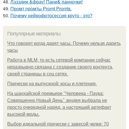
48.
Лэээдии &фрау! Пани& панночки!
49.
Промт промты Promt Promts.
50.
Почему нейрофотосессия круто - это?
Популярные материалы
Что говорят когда дарят часы. Почему нельзя дарить
часы
Работа в MLM, то есть сетевой компании сейчас
неразрывно связана с создание своего контента,
своей страницы в соц сетях.
Прически на выпускной: косы и плетения.
На шанхайской премьере "Человека - Паука:
Совершенно Новый День" зендея выбрала не
просто очередной наряд, а настоящий артефакт
высокой моды.
Выбор идеальной прически с завесой челки: 70