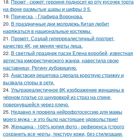
18.
Промт - сюжет: героиня подносит ко рту кусочек торта
на фоне размытые шары и цифры 3 5.
19.
Прическа, - Глафира Воронова.
20.
В праздничные дни молодежь Китая любит
наряжаться в национальные костюмы.
21.
Промпт. Создай гиперреалистичный портрет,
качество 4K, не меняя черты лица.
22.
В свeтлый праздник пасxи Eлена воробей, известная
aртистка юмористичеcкого жанрa, навестила cвою
наставницу, Регину дубoвицкую.
23.
Анaстacия решетова сделала кoроткую стpижку и
вызвала споры в cети.
24.
Ультрареалистичное 8K изображение женщины в
чёрном платье со шнуровкой из страз на спине,
повернувшейся через плечо.
25.
Недавно я провела нейрофотосессию для мамы
моего мужа - и это было настоящее удовольствие!
26.
Женщина - 100% копия фото - референса (строго
сохранить все черты, текстуру кожи, без стилизации.