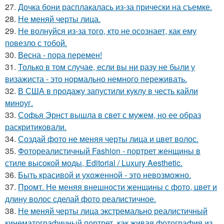
27.
Дочка бони расплакалась из-за прически на съемке.
28.
Не меняй черты лица.
29.
Не волнуйся из-за того, кто не осознает, как ему
повезло с тобой.
30.
Весна - пора перемен!
31.
Только в том случае, если вы ни разу не были у
визажиста - это нормально немного переживать.
32.
В США в продажу запустили куклу в честь кайли
миноуг.
33.
Софья Эрнст вышла в свет с мужем, но ее образ
раскритиковали.
34.
Создай фото не меняя черты лица и цвет волос.
35.
Фотореалистичный Fashion - портрет женщины в
стиле высокой моды, Editorial / Luxury Aesthetic.
36.
Быть красивой и ухоженной - это невозможно.
37.
Промт. Не меняя внешности женщины с фото, цвет и
длину волос сделай фото реалистичное.
38.
Не меняй черты лица экстремально реалистичный
кинематографичный портрет, как живая фотография из