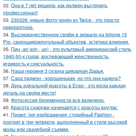
32.
Она в 7 лет решила, как должен выглядеть
профессионал!
33.
230326: новые фото чонён из Twice - это просто
невероятное.
34.
Высококачественное селфи в зеркало на Iphone 15
Pro, сверхширокоугольный объектив, эстетика влияния.
35.
Пин -ап (pin - up) - это культовый американский стиль
1940-50-х годов, воспевающий женственность,
игривость и сексуальность.
36.
Наша героиня 3 сезона шикарная Дарья.
37.
Сара пиджон - хорошенькая, но что она надела?
38.
День идеальной красоты в Enso - это когда каждая
деталь на своём месте!
39.
Фотосессия беременности все включено.
40.
Красота снаружи начинается с красоты внутри.
41.
Промт: тип изображения: студийный Fashion -
портрет в три четверти, выполненный в стиле высокой
моды или свадебной съемки.