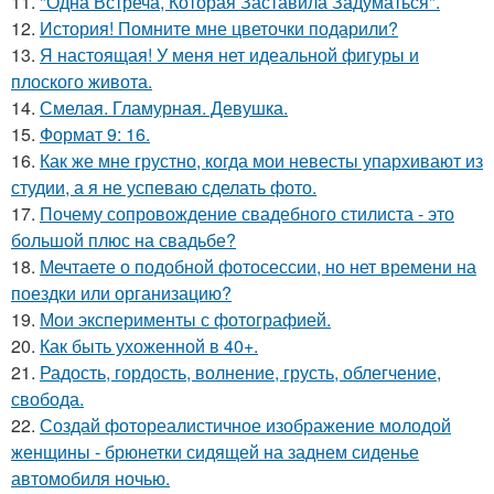
11.
"Одна Встреча, Которая Заставила Задуматься".
12.
История! Помните мне цветочки подарили?
13.
Я настоящая! У меня нет идеальной фигуры и
плоского живота.
14.
Смелая. Гламурная. Девушка.
15.
Формат 9: 16.
16.
Как же мне грустно, когда мои невесты упархивают из
студии, а я не успеваю сделать фото.
17.
Почему сопровождение свадебного стилиста - это
большой плюс на свадьбе?
18.
Мечтаете о подобной фотосессии, но нет времени на
поездки или организацию?
19.
Мои эксперименты с фотографией.
20.
Как быть ухоженной в 40+.
21.
Радость, гордость, волнение, грусть, облегчение,
свобода.
22.
Создай фотореалистичное изображение молодой
женщины - брюнетки сидящей на заднем сиденье
автомобиля ночью.