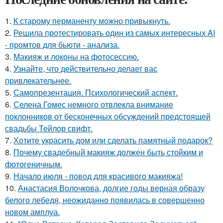
1.
К старому перманенту можно привыкнуть.
2.
Решила протестировать один из самых интересных AI
- промтов для бьюти - анализа.
3.
Макияж и локоны на фотосессию.
4.
Узнайте, что действительно делает вас
привлекательнее.
5.
Самопрезентация. Психологический аспект.
6.
Селена Гомес немного отвлекла внимание
поклонников от бесконечных обсуждений предстоящей
свадьбы Тейлор свифт.
7.
Хотите украсить дом или сделать памятный подарок?
8.
Почему свадебный макияж должен быть стойким и
фотогеничным.
9.
Начало июля - повод для красивого макияжа!
10.
Анастасия Волочкова, долгие годы верная образу
белого лебедя, неожиданно появилась в совершенно
новом амплуа.