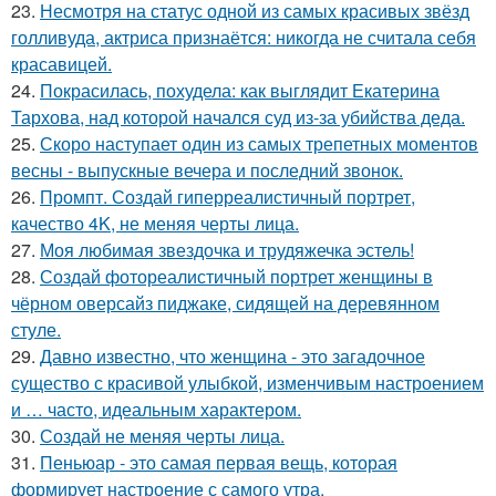
23.
Несмотря на статус одной из самых красивых звёзд
голливуда, актриса признаётся: никогда не считала себя
красавицей.
24.
Покрасилась, похудела: как выглядит Екатерина
Тархова, над которой начался суд из-за убийства деда.
25.
Скоро наступает один из самых трепетных моментов
весны - выпускные вечера и последний звонок.
26.
Промпт. Создай гиперреалистичный портрет,
качество 4K, не меняя черты лица.
27.
Моя любимая звездочка и трудяжечка эстель!
28.
Создай фотореалистичный портрет женщины в
чёрном оверсайз пиджаке, сидящей на деревянном
стуле.
29.
Давно известно, что женщина - это загадочное
существо с красивой улыбкой, изменчивым настроением
и … часто, идеальным характером.
30.
Создай не меняя черты лица.
31.
Пеньюар - это самая первая вещь, которая
формирует настроение с самого утра.