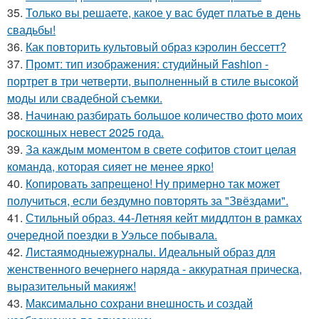
35.
Только вы решаете, какое у вас будет платье в день
свадьбы!
36.
Как повторить культовый образ кэролин бессетт?
37.
Промт: тип изображения: студийный Fashion -
портрет в три четверти, выполненный в стиле высокой
моды или свадебной съемки.
38.
Начинаю разбирать большое количество фото моих
роскошных невест 2025 года.
39.
За каждым моментом в свете софитов стоит целая
команда, которая сияет не менее ярко!
40.
Копировать запрещено! Ну примерно так может
получиться, если бездумно повторять за "Звёздами".
41.
Стильный образ. 44-Летняя кейт миддлтон в рамках
очередной поездки в Уэльсе побывала.
42.
Листаямодныежурналы. Идеальный образ для
женственного вечернего наряда - аккуратная прическа,
выразительный макияж!
43.
Максимально сохрани внешность и создай