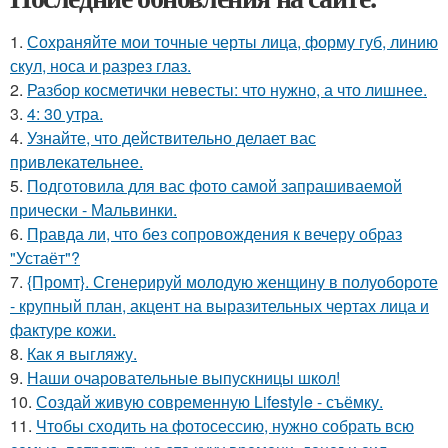
1.
Сохраняйте мои точные черты лица, форму губ, линию
скул, носа и разрез глаз.
2.
Разбор косметички невесты: что нужно, а что лишнее.
3.
4: 30 утра.
4.
Узнайте, что действительно делает вас
привлекательнее.
5.
Подготовила для вас фото самой запрашиваемой
прически - Мальвинки.
6.
Правда ли, что без сопровождения к вечеру образ
"Устаёт"?
7.
{Промт}. Сгенерируй молодую женщину в полуобороте
- крупный план, акцент на выразительных чертах лица и
фактуре кожи.
8.
Как я выгляжу.
9.
Наши очаровательные выпускницы школ!
10.
Создай живую современную Lifestyle - съёмку.
11.
Чтобы сходить на фотосессию, нужно собрать всю