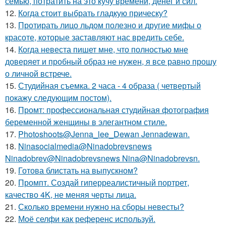
семью, потратить на это кучу времени, денег и сил.
12.
Когда стоит выбрать гладкую прическу?
13.
Протирать лицо льдом полезно и другие мифы о
красоте, которые заставляют нас вредить себе.
14.
Когда невеста пишет мне, что полностью мне
доверяет и пробный образ не нужен, я все равно прошу
о личной встрече.
15.
Студийная съемка. 2 часа - 4 образа ( четвертый
покажу следующим постом).
16.
Промт: профессиональная студийная фотография
беременной женщины в элегантном стиле.
17.
Photoshoots@Jenna_lee_Dewan Jennadewan.
18.
Ninasocialmedia@Ninadobrevsnews
Ninadobrev@Ninadobrevsnews Nina@Ninadobrevsn.
19.
Готова блистать на выпускном?
20.
Промпт. Создай гиперреалистичный портрет,
качество 4K, не меняя черты лица.
21.
Сколько времени нужно на сборы невесты?
22.
Моё селфи как референс используй.