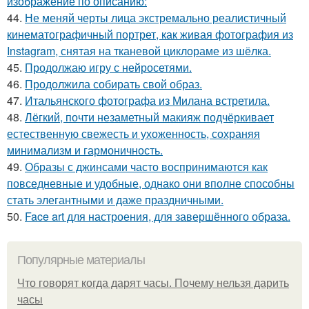
изображение по описанию:
44.
Не меняй черты лица экстремально реалистичный
кинематографичный портрет, как живая фотография из
Instagram, снятая на тканевой циклораме из шёлка.
45.
Продолжаю игру с нейросетями.
46.
Продолжила собирать свой образ.
47.
Итальянского фотографа из Милана встретила.
48.
Лёгкий, почти незаметный макияж подчёркивает
естественную свежесть и ухоженность, сохраняя
минимализм и гармоничность.
49.
Образы с джинсами часто воспринимаются как
повседневные и удобные, однако они вполне способны
стать элегантными и даже праздничными.
50.
Face art для настроения, для завершённого образа.
Популярные материалы
Что говорят когда дарят часы. Почему нельзя дарить
часы