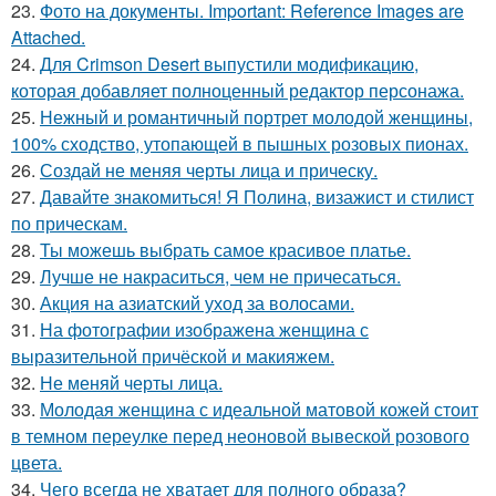
23.
Фото на документы. Important: Reference Images are
Attached.
24.
Для Crimson Desert выпустили модификацию,
которая добавляет полноценный редактор персонажа.
25.
Нежный и романтичный портрет молодой женщины,
100% сходство, утопающей в пышных розовых пионах.
26.
Создай не меняя черты лица и прическу.
27.
Давайте знакомиться! Я Полина, визажист и стилист
по прическам.
28.
Ты можешь выбрать самое красивое платье.
29.
Лучше не накраситься, чем не причесаться.
30.
Акция на азиатский уход за волосами.
31.
На фотографии изображена женщина с
выразительной причёской и макияжем.
32.
Не меняй черты лица.
33.
Молодая женщина с идеальной матовой кожей стоит
в темном переулке перед неоновой вывеской розового
цвета.
34.
Чего всегда не хватает для полного образа?