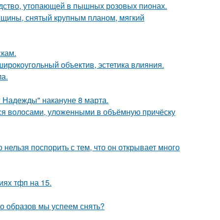
ство, утопающей в пышных розовых пионах.
нщины, снятый крупным планом, мягкий
скам.
широкоугольный объектив, эстетика влияния.
ла.
 Надежды" накануне 8 марта.
я волосами, уложенными в объёмную причёску
 нельзя поспорить с тем, что он открывает много
иях тфп на 15.
ко образов мы успеем снять?