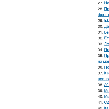
27.
Не
28.
Пр
фронт
29.
Is
30.
Да
31.
Вы
32.
Ес
33.
Лe
34.
Пр
35.
Пр
на ма
36.
По
37.
К 
новых
38.
20
39.
Мы
40.
Мы
41.
Од
42.
Ка