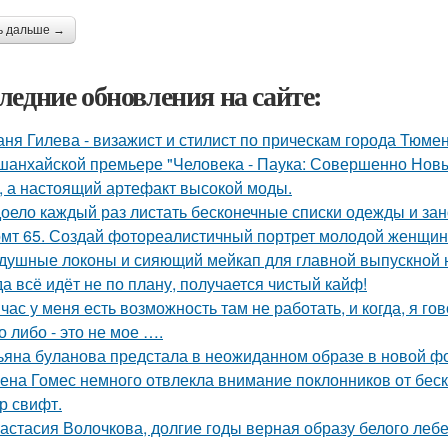
ь дальше →
ледние обновления на сайте:
аня Гилева - визажист и стилист по прическам города Тюмен
шанхайской премьере "Человека - Паука: Совершенно Новы
, а настоящий артефакт высокой моды.
оело каждый раз листать бесконечные списки одежды и зан
мт 65. Создай фотореалистичный портрет молодой женщины 
душные локоны и сияющий мейкап для главной выпускной но
да всё идёт не по плану, получается чистый кайф!
час у меня есть возможность там не работать, и когда, я гов
о либо - это не мое ….
ьяна буланова предстала в неожиданном образе в новой ф
ена Гомес немного отвлекла внимание поклонников от бе
р свифт.
астасия Волочкова, долгие годы верная образу белого ле