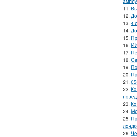
амплу
11.
Вы
12.
До
13.
4 
14.
До
15.
Пр
16.
ИИ
17.
Пе
18.
Се
19.
По
20.
Пр
21.
05
22.
Ко
повед
23.
Ко
24.
Мо
25.
Пр
лондо
26.
Че