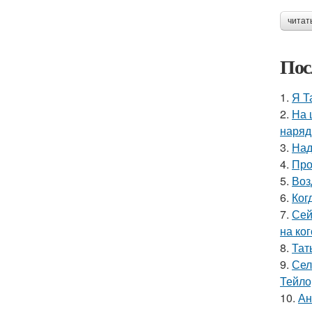
читат
Пос
1.
Я Т
2.
На 
наряд
3.
Над
4.
Про
5.
Воз
6.
Ког
7.
Сей
на ког
8.
Тат
9.
Сел
Тейло
10.
Ан