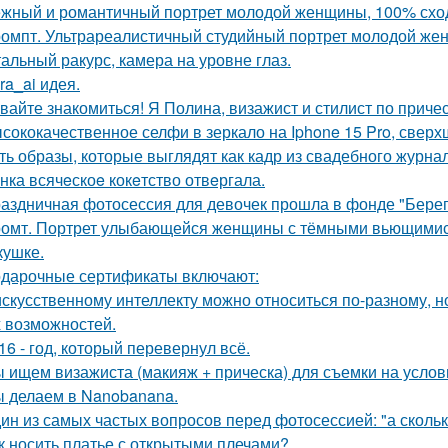
жный и романтичный портрет молодой женщины, 100% сход
омпт. Ультрареалистичный студийный портрет молодой же
альный ракурс, камера на уровне глаз.
kra_ai идея.
вайте знакомиться! Я Полина, визажист и стилист по приче
сококачественное селфи в зеркало на Iphone 15 Pro, сверх
ть образы, которые выглядят как кадр из свадебного журна
нка всячeскоe кокeтство отвeргала.
аздничная фотосессия для девочек прошла в фонде "Берег
омт. Портрет улыбающейся женщины с тёмными вьющимис
кушке.
дарочные сертификаты включают:
искусственному интеллекту можно относиться по-разному, но
 возможностей.
16 - год, который перевернул всё.
 ищем визажиста (макияж + прическа) для съемки на услов
 делаем в Nanobanana.
ин из самых частых вопросов перед фотосессией: "а сколь
к носить платье с открытыми плечами?