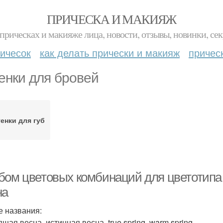
ПРИЧЕСКА И МАКИЯЖ
прическах и макияже лица, новости, отзывы, новинки, сек
ичесок
как делать прически и макияж
причес
енки для бровей
енки для губ
бом цветовых комбинаций для цветотипа 
на
е названия:
щая весна, истинная весна, true spring, warm spring