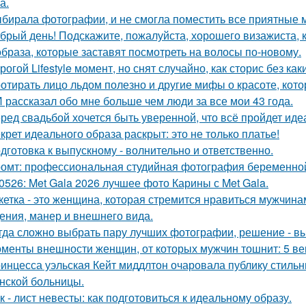
а.
бирала фотографии, и не смогла поместить все приятные 
брый день! Подскажите, пожалуйста, хорошего визажиста, к
образа, которые заставят посмотреть на волосы по-новому.
рогой Lifestyle момент, но снят случайно, как сторис без как
отирать лицо льдом полезно и другие мифы о красоте, кото
 рассказал обо мне больше чем люди за все мои 43 года.
ред свадьбой хочется быть уверенной, что всё пройдет иде
крет идеального образа раскрыт: это не только платье!
дготовка к выпускному - волнительно и ответственно.
омт: профессиональная студийная фотография беременной
0526: Met Gala 2026 лучшее фото Карины с Met Gala.
кетка - это женщина, которая стремится нравиться мужчина
ения, манер и внешнего вида.
гда сложно выбрать пару лучших фотографии, решение - вы
менты внешности женщин, от которых мужчин тошнит: 5 ве
инцесса уэльская Кейт миддлтон очаровала публику стильн
нской больницы.
к - лист невесты: как подготовиться к идеальному образу.