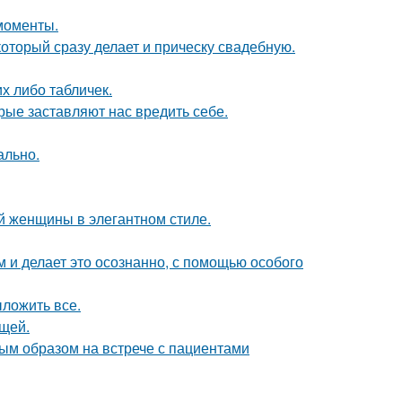
моменты.
оторый сразу делает и прическу свадебную.
их либо табличек.
рые заставляют нас вредить себе.
ально.
 женщины в элегантном стиле.
м и делает это осознанно, с помощью особого
ложить все.
щей.
ым образом на встрече с пациентами