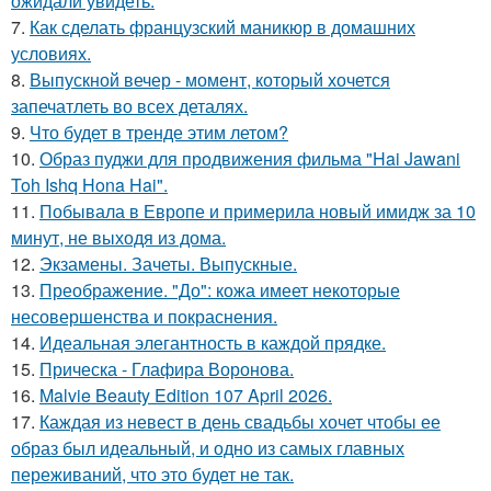
ожидали увидеть.
7.
Как сделать французский маникюр в домашних
условиях.
8.
Выпускной вечер - момент, который хочется
запечатлеть во всех деталях.
9.
Что будет в тренде этим летом?
10.
Образ пуджи для продвижения фильма "Hai Jawani
Toh Ishq Hona Hai".
11.
Побывала в Европе и примерила новый имидж за 10
минут, не выходя из дома.
12.
Экзамены. Зачеты. Выпускные.
13.
Преображение. "До": кожа имеет некоторые
несовершенства и покраснения.
14.
Идеальная элегантность в каждой прядке.
15.
Прическа - Глафира Воронова.
16.
Malvie Beauty Edition 107 April 2026.
17.
Каждая из невест в день свадьбы хочет чтобы ее
образ был идеальный, и одно из самых главных
переживаний, что это будет не так.