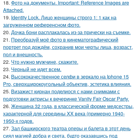
18.
Фото на документы. Important: Reference Images are
Attached.
19.
Identity Lock. Лицо женщины строго 1: 1 как на
загруженном референсном фото.
20.
Дочка бони расплакалась из-за прически на съемке.
21.
Преобразуй моё фото в кинематографический
портрет под дождём, сохранив мои черты лица, возраст,
пол и внешность.
22.
Что нужно мужчине, скажите.
23.
Черный не идет всем.
24.
Высококачественное селфи в зеркало на Iphone 15
Pro, сверхширокоугольный объектив, эстетика влияния.
25.
Визажист кирнан поделиося с нами снимками с
подготовки актрисы к вечеринке Vanity Fair Oscar Party.
26.
Женщина 32 года, в классической форме медсестры,
характерной для середины XX века (примерно 1940-
1950-х годов.
27.
Зал башкирского театра оперы и балета в этот день
сиял магией добра и света, будто оказавшись под