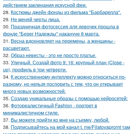
действием заклинания искусной феи.
28.
Костюмы джейн фонды из фильма "Барбарелла".
29.
Не меняй черты лица.
30.
Праздничная фотосессия для девочек прошла в
фонде "Берег Надежды" накануне 8 марта.
31.
Весна вдохновляет на перемены, а женщины -
расцветают.
32.
Образ невесты - это не просто платье.
33.
Уличный. Создай фото 9: 16: крупный план (Close -
up), профиль в три четверти.
34.
К искусственному интеллекту можно относиться по-
разному, но нельзя поспорить с тем, что он открывает
много новых возможностей.
35.
Создаю уникальные образы с помощью нейросетей:
36.
Фотореалистичный Fashion - портрет в
минималистичном стиле.
37.
Вы можете прийти ко мне на съемку, любой.
38.
Подписывайтесь на мой канал t. me/Filatovapromt там