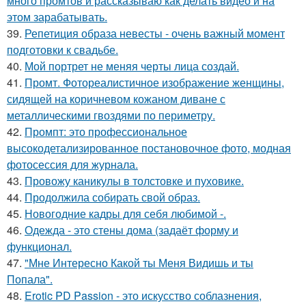
много промтов и рассказываю как делать видео и на
этом зарабатывать.
39.
Репетиция образа невесты - очень важный момент
подготовки к свадьбе.
40.
Мой портрет не меняя черты лица создай.
41.
Промт. Фотореалистичное изображение женщины,
сидящей на коричневом кожаном диване с
металлическими гвоздями по периметру.
42.
Промпт: это профессиональное
высокодетализированное постановочное фото, модная
фотосессия для журнала.
43.
Провожу каникулы в толстовке и пуховике.
44.
Продолжила собирать свой образ.
45.
Новогодние кадры для себя любимой -.
46.
Одежда - это стены дома (задаёт форму и
функционал.
47.
"Мне Интересно Какой ты Меня Видишь и ты
Попала".
48.
Erotic PD Passion - это искусство соблазнения,