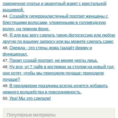
лаконичное платье и акцентный жакет с кристальной
вышивкой.
44.
Создайте гиперреалистичный портрет женщины с
блестящими волосами, уложенными в голливудскую
волну, на темном фоне.
45.
Я для вас могу сделать такую фотосессию или любую
другую по вашему запросу или вы можете сделать сами:
46.
Одежда - это стены дома (задаёт форму и
функционал.
47.
Промт создай портрет, не меняя черты лица.
48.
Ну все, от 7 лайв в костюмах за столом на новый год:
они хотят, чтобы мы приходили почаще: приходили
почаще?
49.
В преддверии праздника всегда хочется добавить
немного волшебства в повседневность.
50.
Ура! Мы это сделали!
Популярные материалы