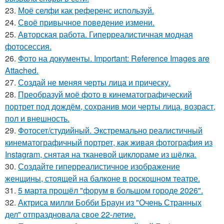
23.
Моё селфи как референс используй.
24.
Своё привычное поведение измени.
25.
Авторская работа. Гиперреалистичная модная
фотосессия.
26.
Фото на документы. Important: Reference Images are
Attached.
27.
Создай не меняя черты лица и прическу.
28.
Преобразуй моё фото в кинематографический
портрет под дождём, сохранив мои черты лица, возраст,
пол и внешность.
29.
Фотосет/студийный. Экстремально реалистичный
кинематографичный портрет, как живая фотография из
Instagram, снятая на тканевой циклораме из шёлка.
30.
Создайте гиперреалистичное изображение
женщины, стоящей на балконе в роскошном театре.
31.
5 марта прошёл "форум в большом городе 2026".
32.
Актриса милли Бобби Браун из "Очень Странных
дел" отпраздновала свое 22-летие.