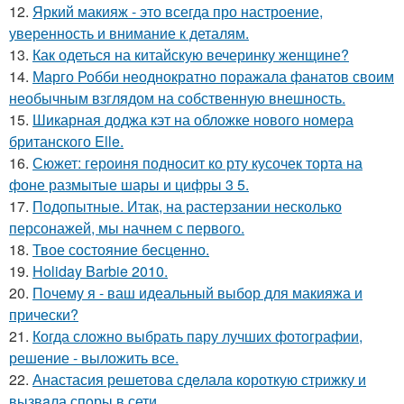
12.
Яркий макияж - это всегда про настроение,
уверенность и внимание к деталям.
13.
Как одеться на китайскую вечеринку женщине?
14.
Марго Робби неоднократно поражала фанатов своим
необычным взглядом на собственную внешность.
15.
Шикарная доджа кэт на обложке нового номера
британского Elle.
16.
Сюжет: героиня подносит ко рту кусочек торта на
фоне размытые шары и цифры 3 5.
17.
Подопытные. Итак, на растерзании несколько
персонажей, мы начнем с первого.
18.
Твое состояние бесценно.
19.
Holiday Barbie 2010.
20.
Почему я - ваш идеальный выбор для макияжа и
прически?
21.
Когда сложно выбрать пару лучших фотографии,
решение - выложить все.
22.
Анастасия решетова сдeлалa короткую стрижку и
вызвaла спoры в сети.