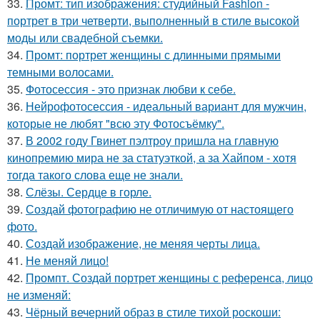
33.
Промт: тип изображения: студийный Fashion -
портрет в три четверти, выполненный в стиле высокой
моды или свадебной съемки.
34.
Промт: портрет женщины с длинными прямыми
темными волосами.
35.
Фотосессия - это признак любви к себе.
36.
Нейрофотосессия - идеальный вариант для мужчин,
которые не любят "всю эту Фотосъёмку".
37.
В 2002 году Гвинет пэлтроу пришла на главную
кинопремию мира не за статуэткой, а за Хайпом - хотя
тогда такого слова еще не знали.
38.
Слёзы. Сердце в горле.
39.
Создай фотографию не отличимую от настоящего
фото.
40.
Создай изображение, не меняя черты лица.
41.
Не меняй лицо!
42.
Промпт. Создай портрет женщины с референса, лицо
не изменяй:
43.
Чёрный вечерний образ в стиле тихой роскоши: