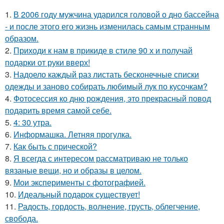
1.
В 2006 году мужчина ударился головой о дно бассейна
- и после этого его жизнь изменилась самым странным
образом.
2.
Приходи к нам в прикиде в стиле 90 х и получай
подарки от руки вверх!
3.
Надоело каждый раз листать бесконечные списки
одежды и заново собирать любимый лук по кусочкам?
4.
Фотосессия ко дню рождения, это прекрасный повод
подарить время самой себе.
5.
4: 30 утра.
6.
Информашка. Летняя прогулка.
7.
Как быть с прической?
8.
Я всегда с интересом рассматриваю не только
вязаные вещи, но и образы в целом.
9.
Мои эксперименты с фотографией.
10.
Идеальный подарок существует!
11.
Радость, гордость, волнение, грусть, облегчение,
свобода.