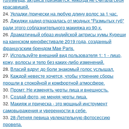
красавицей.
24.
Укладки /прически на любую длину волос за 1 час.
25.
Джиджи хадид отказалась от модных "Размытых губ"
ради этого соблазнительного макияжа из 90-х.
26.
Драматичный образ индийской актрисы хумы Куреши
на каннском кинофестивале 2019 года, созданный
французским брендом Mae Paris.
27.
Используйте внешний вид пользователя 1: 1 - лицо,
кожу, волосы и тело без каких-либо изменений.
28.
Власий вдруг до боли знакомый голос услышал.
29.
Каждой невесте хочется, чтобы утренние сборы
прошли в спокойной и комфортной атмосфере.
30.
Промт: Не изменять черты лица и внешность.
31.
Создай фото, не меняя черты лица.
32.
Макияж и прическа - это мощный инструмент
самовыражения и уверенности в себе.
33.
28-Летняя певица увлекательную фотосессию
провела.