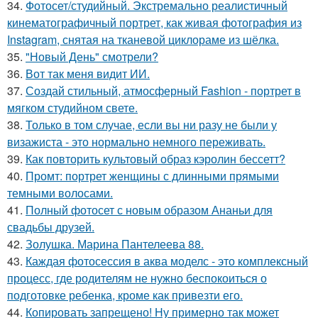
34.
Фотосет/студийный. Экстремально реалистичный
кинематографичный портрет, как живая фотография из
Instagram, снятая на тканевой циклораме из шёлка.
35.
"Новый День" смотрели?
36.
Вот так меня видит ИИ.
37.
Создай стильный, атмосферный Fashion - портрет в
мягком студийном свете.
38.
Только в том случае, если вы ни разу не были у
визажиста - это нормально немного переживать.
39.
Как повторить культовый образ кэролин бессетт?
40.
Промт: портрет женщины с длинными прямыми
темными волосами.
41.
Полный фотосет с новым образом Ананьи для
свадьбы друзей.
42.
Золушка. Марина Пантелеева 88.
43.
Каждая фотосессия в аква моделс - это комплексный
процесс, где родителям не нужно беспокоиться о
подготовке ребенка, кроме как привезти его.
44.
Копировать запрещено! Ну примерно так может