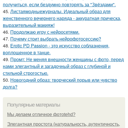
получиться, если бездумно повторять за "Звёздами".
45.
Листаямодныежурналы. Идеальный образ для
женственного вечернего наряда - аккуратная прическа,
выразительный макияж!
46.
Продолжаю игру с нейросетями.
47.
Почему стоит выбрать нейрофотосессию?
48.
Erotic PD Passion - это искусство соблазнения,
воплощенное в танце.
49.
Промт: Не меняя внешности женщины с фото, перед
нами элегантный и загадочный образ с глубиной и
стильной строгостью.
50.
Новогодний образ: творческий порыв или чувство
долга?
Популярные материалы
Мы делаем отличное фотоtehd?
Элегантная простота (натуральность, аутентичность,