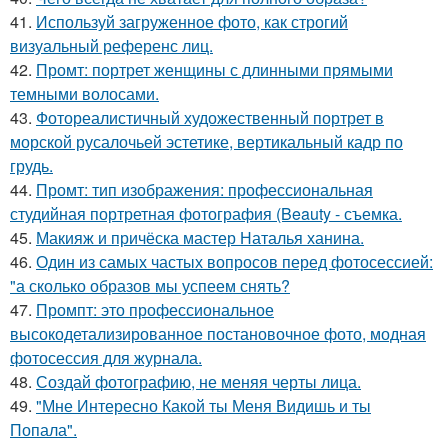
41.
Используй загруженное фото, как строгий
визуальный референс лиц.
42.
Промт: портрет женщины с длинными прямыми
темными волосами.
43.
Фотореалистичный художественный портрет в
морской русалочьей эстетике, вертикальный кадр по
грудь.
44.
Промт: тип изображения: профессиональная
студийная портретная фотография (Beauty - съемка.
45.
Макияж и причёска мастер Наталья ханина.
46.
Один из самых частых вопросов перед фотосессией:
"а сколько образов мы успеем снять?
47.
Промпт: это профессиональное
высокодетализированное постановочное фото, модная
фотосессия для журнала.
48.
Создай фотографию, не меняя черты лица.
49.
"Мне Интересно Какой ты Меня Видишь и ты
Попала".