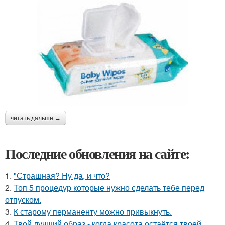
читать дальше →
Последние обновления на сайте:
1.
"Страшная? Ну да, и что?
2.
Топ 5 процедур которые нужно сделать тебе перед
отпуском.
3.
К старому перманенту можно привыкнуть.
4.
Твой лучший образ - когда красота остаётся твоей.