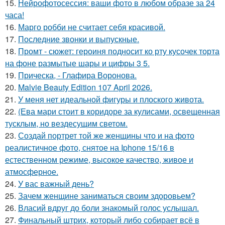
15.
Нейрофотосессия: ваши фото в любом образе за 24
часа!
16.
Марго робби не считает себя красивой.
17.
Последние звонки и выпускные.
18.
Промт - сюжет: героиня подносит ко рту кусочек торта
на фоне размытые шары и цифры 3 5.
19.
Прическа, - Глафира Воронова.
20.
Malvie Beauty Edition 107 April 2026.
21.
У меня нет идеальной фигуры и плоского живота.
22.
(Ева мари стоит в коридоре за кулисами, освещенная
тусклым, но вездесущим светом.
23.
Создай портрет той же женщины что и на фото
реалистичное фото, снятое на Iphone 15/16 в
естественном режиме, высокое качество, живое и
атмосферное.
24.
У вас важный день?
25.
Зачем женщине заниматься своим здоровьем?
26.
Власий вдруг до боли знакомый голос услышал.
27.
Финальный штрих, который либо собирает всё в