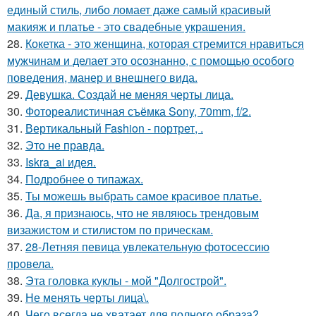
единый стиль, либо ломает даже самый красивый
макияж и платье - это свадебные украшения.
28.
Кокетка - это женщина, которая стремится нравиться
мужчинам и делает это осознанно, с помощью особого
поведения, манер и внешнего вида.
29.
Девушка. Создай не меняя черты лица.
30.
Фотореалистичная съёмка Sony, 70mm, f/2.
31.
Вертикальный Fashion - портрет, .
32.
Это не правда.
33.
Iskra_ai идея.
34.
Подробнее о типажах.
35.
Ты можешь выбрать самое красивое платье.
36.
Да, я признаюсь, что не являюсь трендовым
визажистом и стилистом по прическам.
37.
28-Летняя певица увлекательную фотосессию
провела.
38.
Эта головка куклы - мой "Долгострой".
39.
Не менять черты лица\.
40.
Чего всегда не хватает для полного образа?