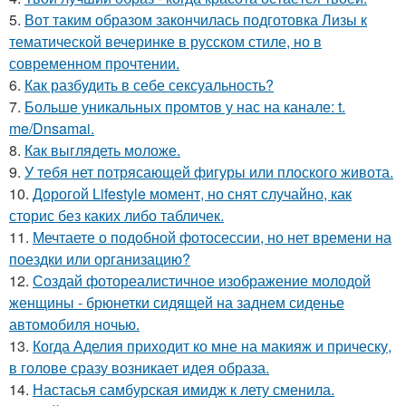
5.
Вот таким образом закончилась подготовка Лизы к
тематической вечеринке в русском стиле, но в
современном прочтении.
6.
Как разбудить в себе сексуальность?
7.
Больше уникальных промтов у нас на канале: t.
me/Dnsamai.
8.
Как выглядеть моложе.
9.
У тебя нет потрясающей фигуры или плоского живота.
10.
Дорогой Lifestyle момент, но снят случайно, как
сторис без каких либо табличек.
11.
Мечтаете о подобной фотосессии, но нет времени на
поездки или организацию?
12.
Создай фотореалистичное изображение молодой
женщины - брюнетки сидящей на заднем сиденье
автомобиля ночью.
13.
Когда Аделия приходит ко мне на макияж и прическу,
в голове сразу возникает идея образа.
14.
Настасья самбурская имидж к лету сменила.