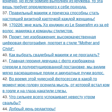
конечно, но если бомбер выполнен из кружева, то эта
вещь требует определенного к себе подхода.
37.
Правильный макияж и прическа способны стать
настоящей визитной карточкой каждой женщины!
38.
170226: мне жаль Хо юнджин из Le Ssserafim из-за её
волос, макияжа и команды стилистов.
39.
Промт: тип изображения: высококачественная
цифровая фотография, портрет в стиле "Mother and
Child".
40.
Как выбрать свадебный макияж и не прогадать?
41.
Главная героиня девушка с фото изображена
спереди в полуретушированной постановке, мы видим
мягко раскрашенные пряди и аккуратные пучки волос.
42.
Во время этой чудесной фотосессии в какой-то
момент мою голову осенила мысль, от которой встал ком
в горле и на глаза накатили слезы.
43.
Что сильнее всего успокаивает невесту утром
свадьбы?
44.
Добрый день редакторы!