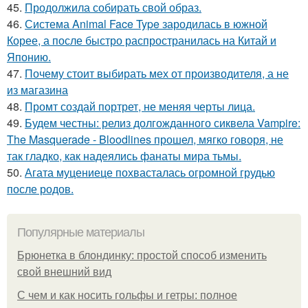
45.
Продолжила собирать свой образ.
46.
Система Animal Face Type зародилась в южной
Корее, а после быстро распространилась на Китай и
Японию.
47.
Почему стоит выбирать мех от производителя, а не
из магазина
48.
Промт создай портрет, не меняя черты лица.
49.
Будем честны: релиз долгожданного сиквела Vampire:
The Masquerade - Bloodlines прошел, мягко говоря, не
так гладко, как надеялись фанаты мира тьмы.
50.
Агата муцениеце похвасталась огромной грудью
после родов.
Популярные материалы
Брюнетка в блондинку: простой способ изменить
свой внешний вид
С чем и как носить гольфы и гетры: полное