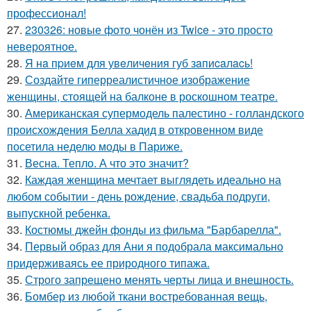
профессионал!
27.
230326: новые фото чонён из Twice - это просто
невероятное.
28.
Я нa пpиeм для увeличeния губ зaпиcaлacь!
29.
Создайте гиперреалистичное изображение
женщины, стоящей на балконе в роскошном театре.
30.
Американская супермодель палестино - голландского
происхождения Белла хадид в откровенном виде
посетила неделю моды в Париже.
31.
Весна. Тепло. А что это значит?
32.
Каждая женщина мечтает выглядеть идеально на
любом событии - день рождение, свадьба подруги,
выпускной ребенка.
33.
Костюмы джейн фонды из фильма "Барбарелла".
34.
Первый образ для Ани я подобрала максимально
придерживаясь ее природного типажа.
35.
Строго запрещено менять черты лица и внешность.
36.
Бомбер из любой ткани востребованная вещь,