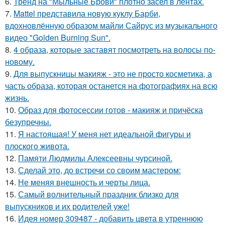
6.
Тренд на "Мыльные Брови" плотно засел в лентах.
7.
Mattel представила новую куклу Барби,
вдохновлённую образом майли Сайрус из музыкального
видео "Golden Burning Sun".
8.
4 образа, которые заставят посмотреть на волосы по-
новому.
9.
Для выпускницы макияж - это не просто косметика, а
часть образа, которая останется на фотографиях на всю
жизнь.
10.
Образ для фотосессии готов - макияж и причёска
безупречны.
11.
Я настоящая! У меня нет идеальной фигуры и
плоского живота.
12.
Памяти Людмилы Алексеевны чурсиной.
13.
Сделай это, до встречи со своим мастером:
14.
Не меняя внешность и черты лица.
15.
Самый волнительный праздник близко для
выпускников и их родителей уже!
16.
Идея номер 309487 - добавить цвета в утреннюю