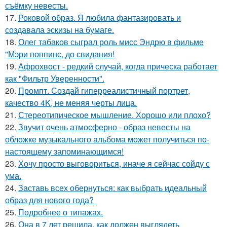
съёмку невесты.
17.
Роковой образ. Я любила фантазировать и
создавала эскизы на бумаге.
18.
Олег табаков сыграл роль мисс Эндрю в фильме
"Мэри поппинс, до свидания!
19.
Афрохвост - редкий случай, когда прическа работает
как "Фильтр Уверенности".
20.
Промпт. Создай гиперреалистичный портрет,
качество 4K, не меняя черты лица.
21.
Стереотипическое мышление. Хорошо или плохо?
22.
Звучит очень атмосферно - образ невесты на
обложке музыкального альбома может получиться по-
настоящему запоминающимся!
23.
Хочу просто выговориться, иначе я сейчас сойду с
ума.
24.
Заставь всех обернуться: как выбрать идеальный
образ для нового года?
25.
Подробнее о типажах.
26.
Она в 7 лет решила, как должен выглядеть