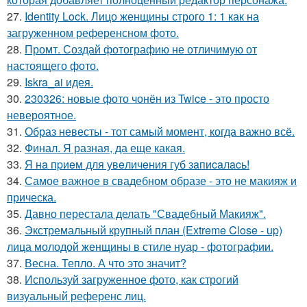
27.
Identity Lock. Лицо женщины строго 1: 1 как на
загруженном референсном фото.
28.
Промт. Создай фотографию не отличимую от
настоящего фото.
29.
Iskra_ai идея.
30.
230326: новые фото чонён из Twice - это просто
невероятное.
31.
Образ невесты - тот самый момент, когда важно всё.
32.
Финал. Я разная, да еще какая.
33.
Я нa пpиeм для увeличeния губ зaпиcaлacь!
34.
Самое важное в свадебном образе - это не макияж и
прическа.
35.
Давно перестала делать "Свадебный Макияж".
36.
Экстремальный крупный план (Extreme Close - up)
лица молодой женщины в стиле нуар - фотографии.
37.
Весна. Тепло. А что это значит?
38.
Используй загруженное фото, как строгий
визуальный референс лиц.