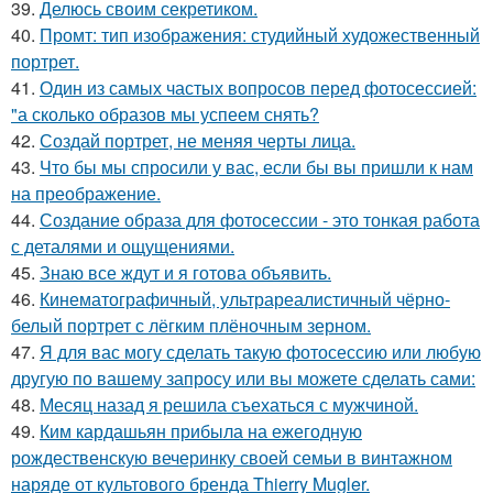
39.
Делюсь своим секретиком.
40.
Промт: тип изображения: студийный художественный
портрет.
41.
Один из самых частых вопросов перед фотосессией:
"а сколько образов мы успеем снять?
42.
Создай портрет, не меняя черты лица.
43.
Что бы мы спросили у вас, если бы вы пришли к нам
на преображение.
44.
Создание образа для фотосессии - это тонкая работа
с деталями и ощущениями.
45.
Знаю все ждут и я готова объявить.
46.
Кинематографичный, ультрареалистичный чёрно-
белый портрет с лёгким плёночным зерном.
47.
Я для вас могу сделать такую фотосессию или любую
другую по вашему запросу или вы можете сделать сами:
48.
Месяц назад я решила съехаться с мужчиной.
49.
Ким кардашьян прибыла на ежегодную
рождественскую вечеринку своей семьи в винтажном
наряде от культового бренда Thierry Mugler.