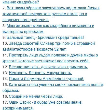
именно свадебное?
7.
Вот таким образом закончилась подготовка Лизы к
тематической вечеринке в русском стиле, но в
современном прочтении.
8.
Многие знают меня как свадебного визажиста и
мастера по прическам.
9.
Бальный танец - бриллиант среди танцев!
10.
Звезда соцсетей Оливер три погиб в страшной
авиакатастрофе в возрасте 32 лет.
11.
Протирать лицо льдом полезно и другие мифы о
красоте, которые заставляют нас вредить себе.
12.
Бесцветная хна - для чего и как применять.
13.
Нежность. Легкость. Аккуратность.
14.
Памяти Людмилы Алексеевны чурсиной.
15.
Катя клэп снова удивила своих поклонников новым
образом.
16.
Создай не меняя черты лица.
17.
Один штрих - и образ уже совсем иначе
воспринимается.