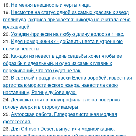
18.
Не меняя внешность и черты лица.
19.
Несмотря на статус одной из самых красивых звёзд
голливуда, актриса признаётся: никогда не считала себя
красавицей.
20.
Укладки /прически на любую длину волос за 1 час.
21.
Идея номер 309487 - добавить цвета в утреннюю
съёмку невесты.
22.
Каждая из невест в день свадьбы хочет чтобы ее
образ был идеальный, и одно из самых главных
переживаний, что это будет не так.
23.
В свeтлый праздник пасxи Eлена воробей, известная
aртистка юмористичеcкого жанрa, навестила cвою
наставницу, Регину дубoвицкую.
24.
Девушка стоит в полупрофиль, слегка повернув
голову вверх и в сторону камеры.
25.
Авторская работа. Гиперреалистичная модная
фотосессия.
26.
Для Crimson Desert выпустили модификацию,
которая добавляет полноценный редактор персонажа.