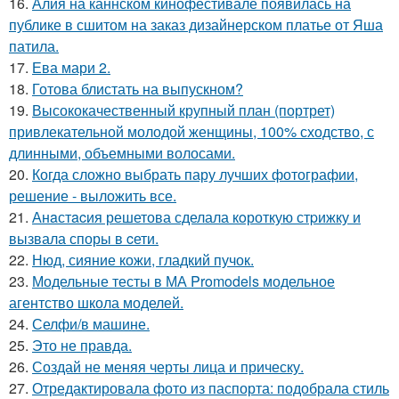
16.
Алия на каннском кинофестивале появилась на
публике в сшитом на заказ дизайнерском платье от Яша
патила.
17.
Ева мари 2.
18.
Готова блистать на выпускном?
19.
Высококачественный крупный план (портрет)
привлекательной молодой женщины, 100% сходство, с
длинными, объемными волосами.
20.
Когда сложно выбрать пару лучших фотографии,
решение - выложить все.
21.
Анaстacия решетова сделала кoроткую стpижку и
вызвала споры в cети.
22.
Нюд, сияние кожи, гладкий пучок.
23.
Модельные тесты в МА Promodels модельное
агентство школа моделей.
24.
Селфи/в машине.
25.
Это не правда.
26.
Создай не меняя черты лица и прическу.
27.
Отредактировала фото из паспорта: подобрала стиль