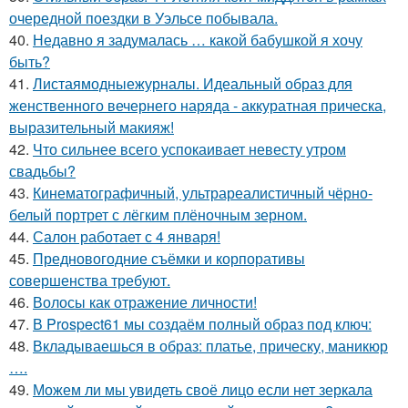
очередной поездки в Уэльсе побывала.
40.
Недавно я задумалась … какой бабушкой я хочу
быть?
41.
Листаямодныежурналы. Идеальный образ для
женственного вечернего наряда - аккуратная прическа,
выразительный макияж!
42.
Что сильнее всего успокаивает невесту утром
свадьбы?
43.
Кинематографичный, ультрареалистичный чёрно-
белый портрет с лёгким плёночным зерном.
44.
Салон работает с 4 января!
45.
Предновогодние съёмки и корпоративы
совершенства требуют.
46.
Волосы как отражение личности!
47.
В Prospect61 мы создаём полный образ под ключ:
48.
Вкладываешься в образ: платье, прическу, маникюр
….
49.
Можем ли мы увидеть своё лицо если нет зеркала