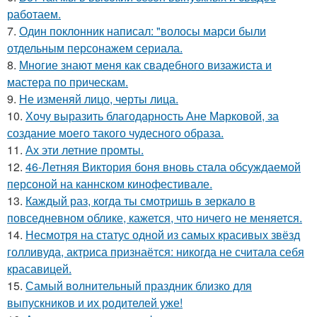
работаем.
7.
Один поклонник написал: "волосы марси были
отдельным персонажем сериала.
8.
Многие знают меня как свадебного визажиста и
мастера по прическам.
9.
Не изменяй лицо, черты лица.
10.
Хочу выразить благодарность Ане Марковой, за
создание моего такого чудесного образа.
11.
Ах эти летние промты.
12.
46-Летняя Виктория боня вновь стала обсуждаемой
персоной на каннском кинофестивале.
13.
Каждый раз, когда ты смотришь в зеркало в
повседневном облике, кажется, что ничего не меняется.
14.
Несмотря на статус одной из самых красивых звёзд
голливуда, актриса признаётся: никогда не считала себя
красавицей.
15.
Самый волнительный праздник близко для
выпускников и их родителей уже!