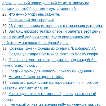
одежды, легкий повседневный макияж, прическу
оставила, чтоб было минимум изменений.
28.
Что нужно мужчине, скажите.
29.
Сила живой фотографии!
30.
28-Летняя певица интересную фотосессию устроила.
31.
Зал башкирского театра оперы и балета в этот день
сиял магией добра и света, будто оказавшись под
действием заклинания искусной феи.
32.
Костюмы джейн фонды из фильма "Барбарелла".
33.
Создай ультрареалистичное фото по моему селфи.
34.
Признаюсь честно: каждое утро перед свадьбой я
немного волнуюсь ….
35.
Гладкий пучок для невесты: почему он идеален?
36.
Не меняй лицо, сходство 100%.
37.
Кинематографический фотореалистичный портрет
невесты, формат 9: 16, 8K.
38.
Как создавался естественный, но выразительный
образ:
39.
Стильный образ. 44-Летняя кейт миддлтон в рамках