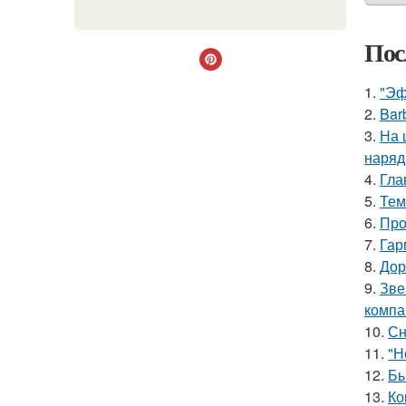
Пос
1.
"Эф
2.
Bar
3.
На 
наряд
4.
Гла
5.
Тем
6.
Про
7.
Гар
8.
Дор
9.
Зве
компа
10.
Сн
11.
"Н
12.
Бь
13.
Ко