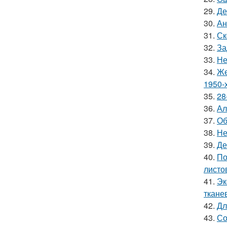
29.
Де
30.
Ан
31.
Ск
32.
За
33.
Не
34.
Же
1950-х
35.
28
36.
Ал
37.
Об
38.
Не
39.
Де
40.
По
листо
41.
Эк
ткане
42.
Дл
43.
Со