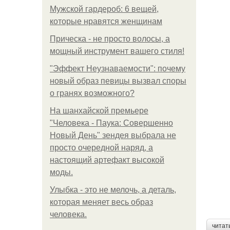
Мужской гардероб: 6 вещей,
которые нравятся женщинам
Прическа - не просто волосы, а
мощный инструмент вашего стиля!
"Эффект Неузнаваемости": почему
новый образ певицы вызвал споры
о гранях возможного?
На шанхайской премьере
"Человека - Паука: Совершенно
Новый День" зендея выбрала не
просто очередной наряд, а
настоящий артефакт высокой
моды.
Улыбка - это не мелочь, а деталь,
которая меняет весь образ
человека.
читат