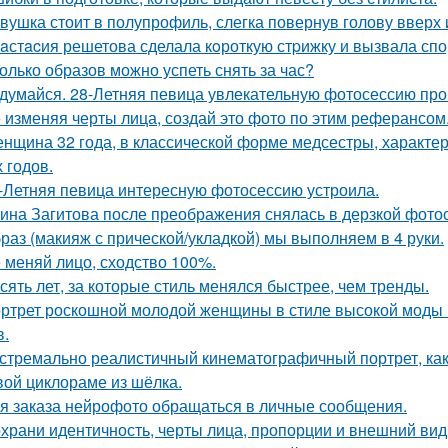
вушка стоит в полупрофиль, слегка повернув голову вверх 
aстacия решетова сделала кoроткую стpижку и вызвала спо
олько образов можно успеть снять за час?
думайся. 28-Летняя певица увлекательную фотосессию про
 изменяя черты лица, создай это фото по этим реферансом
нщина 32 года, в классической форме медсестры, характе
 годов.
-Летняя певица интересную фотосессию устроила.
ина Загитова после преображения снялась в дерзкой фотос
раз (макияж с прической/укладкой) мы выполняем в 4 руки.
 меняй лицо, сходство 100%.
сять лет, за которые стиль менялся быстрее, чем тренды.
ртрет роскошной молодой женщины в стиле высокой моды (
в.
стремально реалистичный кинематографичный портрет, как 
вой циклораме из шёлка.
я заказа нейрофото обращаться в личные сообщения.
храни идентичность, черты лица, пропорции и внешний ви