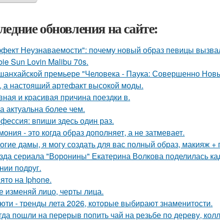
ледние обновления на сайте:
фект Неузнаваемости": почему новый образ певицы вызва
bie Sun Lovin Malibu 70s.
шанхайской премьере "Человека - Паука: Совершенно Новы
, а настоящий артефакт высокой моды.
вная и красивая причина поездки в.
а актуальна более чем.
фессия: впиши здесь один раз.
мония - это когда образ дополняет, а не затмевает.
огие дамы, я могу создать для вас полный образ, макияж + 
зда сериала "Воронины" Екатерина Волкова поделилась кад
нии подруг.
ято на Iphone.
е изменяй лицо, черты лица.
юти - тренды лета 2026, которые выбирают знаменитости.
гда пошли на перерыв попить чай на резьбе по дереву, колл