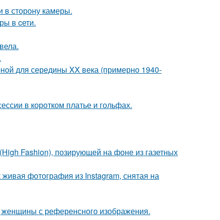
и в сторону камеры.
ры в cети.
вела.
.
рной для середины XX века (примерно 1940-
ессии в коротком платье и гольфах.
High Fashion), позирующей на фоне из газетных
живая фотография из Instagram, снятая на
д женщины с референсного изображения.