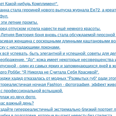
ет Какой-нибудь Комплимент".
анна стала героиней нового выпуска журнала Ee72, а кре
фул.
 эти летние промты.
ред отпуском успела навести ещё немного красоты.
-Летняя Виктория боня вновь стала обсуждаемой персоной
асивая женщина с роскошными длинными каштановыми во
ску с ниспадающими локонами.
к всё успевать, быть элегантной и успешной: советы для д
еображение. "До": кожа имеет некоторые несовершенства 
пускной - один из самых ярких и запоминающихся дней в ж
рго Робби: "Я Никогда не Считала Себя Красивой".
иджи хадид отказалась от модных "Размытых губ" ради этог
тореалистичная ночная Fashion - фотография, эффект живог
 с профессиональной вспышкой.
ллаж из двух фото.
вас важный день?
здайте гиперреалистичный экстремально близкий портрет л
ибки в подготовке, которые выдают невесту без стилиста.