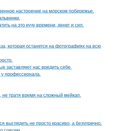
венное настроение на морском побережье.
альвинки.
ить на это кучу времени, денег и сил.
аза, которая останется на фотографиях на всю
росто.
ые заставляют нас вредить себе.
у у профессионала.
, не тратя время на сложный мейкап.
ся выглядеть не просто красиво, а безупречно.
о совсем.