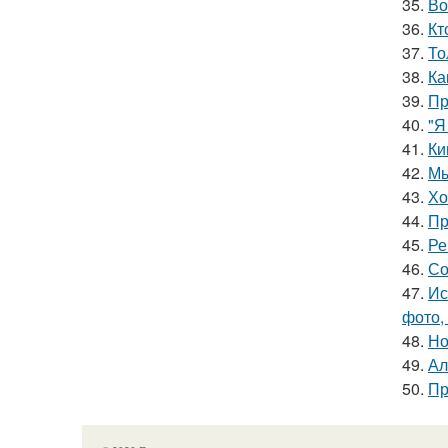
35.
Во
36.
Кт
37.
То
38.
Ка
39.
Пр
40.
"Я
41.
Ки
42.
Мы
43.
Хо
44.
Пр
45.
Ре
46.
Со
47.
Ис
фото,
48.
Но
49.
Ал
50.
Пр