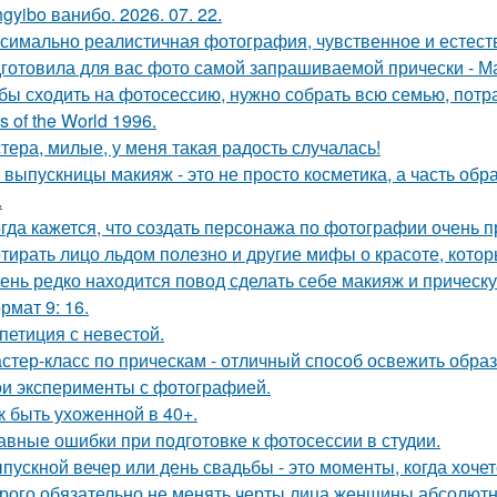
gyibo ванибо. 2026. 07. 22.
симально реалистичная фотография, чувственное и естест
готовила для вас фото самой запрашиваемой прически - М
бы сходить на фотосессию, нужно собрать всю семью, потрат
s of the World 1996.
тера, милые, у меня такая радость случалась!
 выпускницы макияж - это не просто косметика, а часть обр
.
гда кажется, что создать персонажа по фотографии очень п
тирать лицо льдом полезно и другие мифы о красоте, котор
ень редко находится повод сделать себе макияж и прическ
рмат 9: 16.
петиция с невестой.
стер-класс по прическам - отличный способ освежить образ
и эксперименты с фотографией.
к быть ухоженной в 40+.
авные ошибки при подготовке к фотосессии в студии.
пускной вечер или день свадьбы - это моменты, когда хочет
рого обязательно не менять черты лица женщины абсолютн