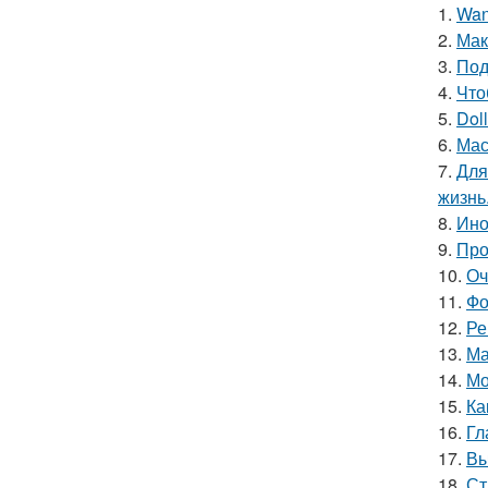
1.
Wan
2.
Мак
3.
Под
4.
Что
5.
Doll
6.
Мас
7.
Для
жизнь
8.
Ино
9.
Про
10.
Оч
11.
Фо
12.
Ре
13.
Ма
14.
Мо
15.
Ка
16.
Гл
17.
Вы
18.
Ст