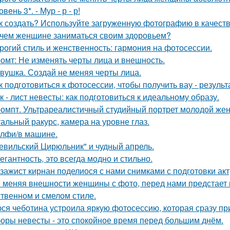
овень 3*. - Мур - р - р!
к создать? Используйте загруженную фотографию в качеств
чем женщине заниматься своим здоровьем?
рогий стиль и женственность: гармония на фотосессии.
омт: Не изменять черты лица и внешность.
вушка. Создай не меняя черты лица.
к подготовиться к фотосессии, чтобы получить вау - результ
к - лист невесты: как подготовиться к идеальному образу.
омпт. Ультрареалистичный студийный портрет молодой же
альный ракурс, камера на уровне глаз.
лфи/в машине.
евильский Цирюльник" и чудный апрель.
егантность, это всегда модно и стильно.
зажист кирнан поделиося с нами снимками с подготовки актри
 меняя внешности женщины с фото, перед нами предстает
твенном и смелом стиле.
ся чеботина устроила яркую фотосессию, которая сразу пр
оры невесты - это спокойное время перед большим днём.