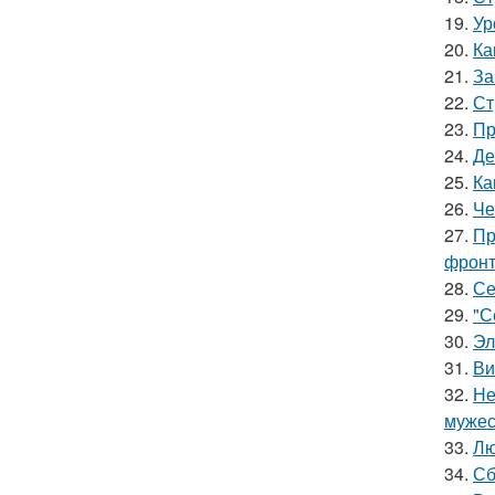
19.
Ур
20.
Ка
21.
За
22.
Ст
23.
Пр
24.
Де
25.
Ка
26.
Че
27.
Пр
фронт
28.
Се
29.
"С
30.
Эл
31.
Ви
32.
Не
мужес
33.
Лю
34.
Сб