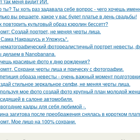
т так меня видит ИИ.
о ты? Ты хоть раз задавала себе вопрос - чего хочешь имен
лько вы решаете, какое у вас будет платье в день свадьбы!
к повторить культовый образ кэролин бессетт?
омт: Создай портрет, не меняя черты лица.
 Сама Накрашусь и Уложусь".
нематографический фотореалистичный портрет невесты, фо
 делаем в Nanobanana.
чешь красивые фото к дню рождения?
омпт. Сохрани черты лица и прическу с фотографии.
петиция образа невесты - очень важный момент подготовки 
здай стильное зеркальное селфи, не меняя черты лица.
пользуя мое фото создай фото крупный план молодой женщ
 сидящей в салоне автомобиля.
вогодние кадры для себя любимой -.
ина загитова после преображения снялась в коротком плат
омт. Мое лицо на 100% сохрани.