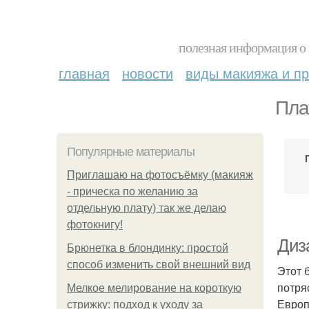
полезная информация о 
главная
новости
виды макияжа и пр
Пла
Популярные материалы
Приглашаю на фотосъёмку (макияж
- прическа по желанию за
отдельную плату) так же делаю
фотокнигу!
Диза
Брюнетка в блондинку: простой
способ изменить свой внешний вид
Этот 
потря
Мелкое мелирование на короткую
Европ
стрижку: подход к уходу за