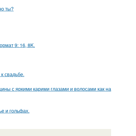
но ты?
рмат 9: 16, 8K.
к свадьбе.
ины с яркими карими глазами и волосами как на
ье и гольфах.