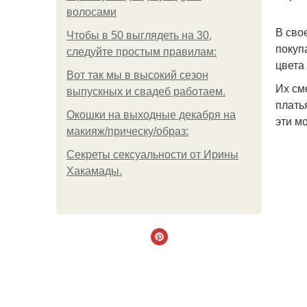
волосами
В сво
Чтобы в 50 выглядеть на 30,
покуп
следуйте простым правилам:
цвета
Вот так мы в высокий сезон
Их см
выпускных и свадеб работаем.
плать
Окошки на выходные декабря на
эти м
макияж/прическу/образ:
Секреты сексуальности от Ирины
Хакамады.