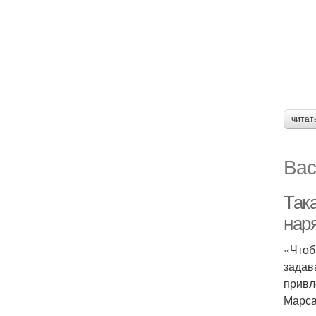
читат
Вас
Так
нар
«Чтоб
задав
привл
Марса