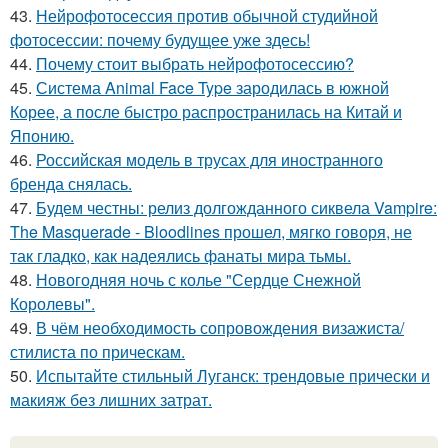
43.
Нейрофотосессия против обычной студийной
фотосессии: почему будущее уже здесь!
44.
Почему стоит выбрать нейрофотосессию?
45.
Система Animal Face Type зародилась в южной
Корее, а после быстро распространилась на Китай и
Японию.
46.
Российская модель в трусах для иностранного
бренда снялась.
47.
Будем честны: релиз долгожданного сиквела Vampire:
The Masquerade - Bloodlines прошел, мягко говоря, не
так гладко, как надеялись фанаты мира тьмы.
48.
Новогодняя ночь с колье "Сердце Снежной
Королевы".
49.
В чём необходимость сопровождения визажиста/
стилиста по прическам.
50.
Испытайте стильный Луганск: трендовые прически и
макияж без лишних затрат.