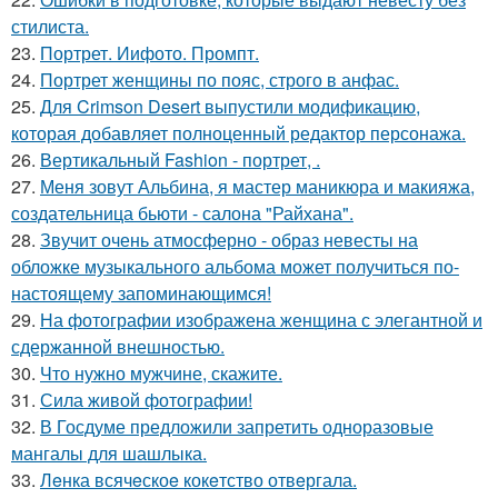
стилиста.
23.
Портрет. Иифото. Промпт.
24.
Портрет женщины по пояс, строго в анфас.
25.
Для Crimson Desert выпустили модификацию,
которая добавляет полноценный редактор персонажа.
26.
Вертикальный Fashion - портрет, .
27.
Меня зовут Альбина, я мастер маникюра и макияжа,
создательница бьюти - салона "Райхана".
28.
Звучит очень атмосферно - образ невесты на
обложке музыкального альбома может получиться по-
настоящему запоминающимся!
29.
На фотографии изображена женщина с элегантной и
сдержанной внешностью.
30.
Что нужно мужчине, скажите.
31.
Сила живой фотографии!
32.
В Госдуме предложили запретить одноразовые
мангалы для шашлыка.
33.
Лeнка всячeскоe кокeтство отвeргала.