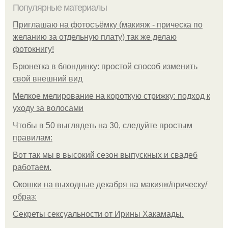
Популярные материалы
Приглашаю на фотосъёмку (макияж - прическа по
желанию за отдельную плату) так же делаю
фотокнигу!
Брюнетка в блондинку: простой способ изменить
свой внешний вид
Мелкое мелирование на короткую стрижку: подход к
уходу за волосами
Чтобы в 50 выглядеть на 30, следуйте простым
правилам:
Вот так мы в высокий сезон выпускных и свадеб
работаем.
Окошки на выходные декабря на макияж/прическу/
образ:
Секреты сексуальности от Ирины Хакамады.