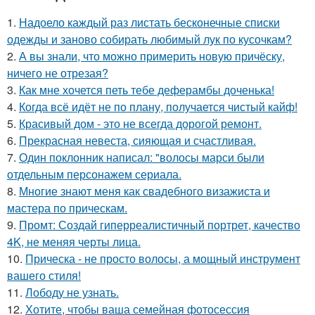
1.
Надоело каждый раз листать бесконечные списки
одежды и заново собирать любимый лук по кусочкам?
2.
А вы знали, что можно примерить новую причёску,
ничего не отрезая?
3.
Как мне хочется петь тебе деферамбы доченька!
4.
Когда всё идёт не по плану, получается чистый кайф!
5.
Красивый дом - это не всегда дорогой ремонт.
6.
Прекрасная невеста, сияющая и счастливая.
7.
Один поклонник написал: "волосы марси были
отдельным персонажем сериала.
8.
Многие знают меня как свадебного визажиста и
мастера по прическам.
9.
Промт: Создай гиперреалистичный портрет, качество
4K, не меняя черты лица.
10.
Прическа - не просто волосы, а мощный инструмент
вашего стиля!
11.
Лободу не узнать.
12.
Хотите, чтобы ваша семейная фотосессия