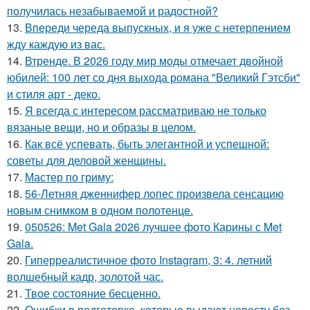
получилась незабываемой и радостной?
13.
Впереди череда выпускных, и я уже с нетерпением
жду каждую из вас.
14.
Втренде. В 2026 году мир моды отмечает двойной
юбилей: 100 лет со дня выхода романа "Великий Гэтсби"
и стиля арт - деко.
15.
Я всегда с интересом рассматриваю не только
вязаные вещи, но и образы в целом.
16.
Как всё успевать, быть элегантной и успешной:
советы для деловой женщины.
17.
Мастер по гриму:
18.
56-Летняя дженнифер лопес произвела сенсацию
новым снимком в одном полотенце.
19.
050526: Met Gala 2026 лучшее фото Карины с Met
Gala.
20.
Гиперреалистичное фото Instagram, 3: 4. летний
волшебный кадр, золотой час.
21.
Твое состояние бесценно.
22.
Ошибки в подготовке, которые выдают невесту без