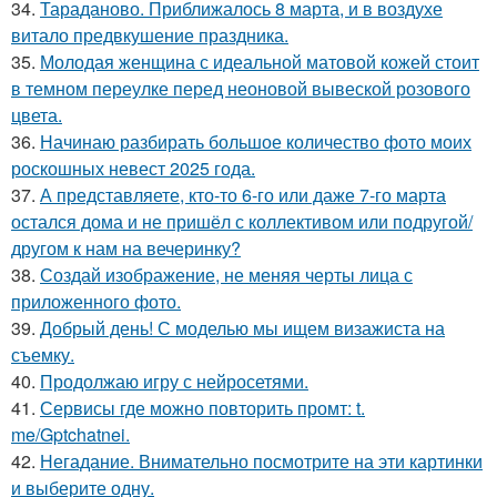
34.
Тараданово. Приближалось 8 марта, и в воздухе
витало предвкушение праздника.
35.
Молодая женщина с идеальной матовой кожей стоит
в темном переулке перед неоновой вывеской розового
цвета.
36.
Начинаю разбирать большое количество фото моих
роскошных невест 2025 года.
37.
А представляете, кто-то 6-го или даже 7-го марта
остался дома и не пришёл с коллективом или подругой/
другом к нам на вечеринку?
38.
Создай изображение, не меняя черты лица с
приложенного фото.
39.
Добрый день! С моделью мы ищем визажиста на
съемку.
40.
Продолжаю игру с нейросетями.
41.
Сервисы где можно повторить промт: t.
me/Gptchatnei.
42.
Негадание. Внимательно посмотрите на эти картинки
и выберите одну.