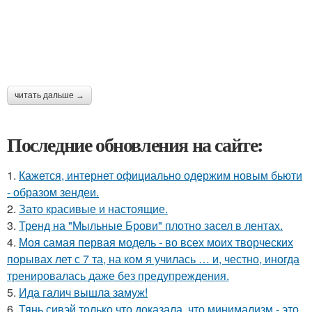
читать дальше →
Последние обновления на сайте:
1.
Кажется, интернет официально одержим новым бьюти
- образом зендеи.
2.
Зато красивые и настоящие.
3.
Тренд на "Мыльные Брови" плотно засел в лентах.
4.
Моя самая первая модель - во всех моих творческих
порывах лет с 7 та, на ком я училась … и, честно, иногда
тренировалась даже без предупреждения.
5.
Ида галич вышла замуж!
6.
Тянь сивэй только что доказала, что минимализм - это