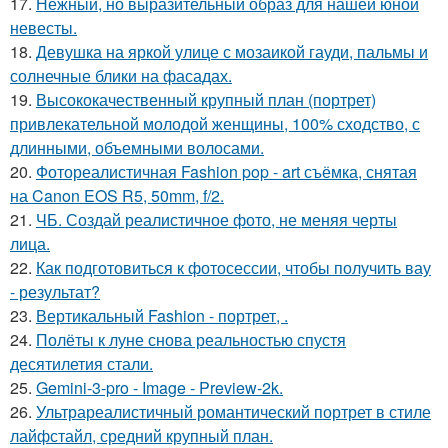
17.
Нежный, но выразительный образ для нашей юной
невесты.
18.
Девушка на яркой улице с мозаикой гауди, пальмы и
солнечные блики на фасадах.
19.
Высококачественный крупный план (портрет)
привлекательной молодой женщины, 100% сходство, с
длинными, объемными волосами.
20.
Фотореалистичная Fashion pop - art съёмка, снятая
на Canon EOS R5, 50mm, f/2.
21.
ЧБ. Создай реалистичное фото, не меняя черты
лица.
22.
Как подготовиться к фотосессии, чтобы получить вау
- результат?
23.
Вертикальный Fashion - портрет, .
24.
Полёты к луне снова реальностью спустя
десятилетия стали.
25.
Gemini-3-pro - Image - Preview-2k.
26.
Ультрареалистичный романтический портрет в стиле
лайфстайл, средний крупный план.