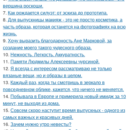
вершина роскоши.
7.
Как рождается силуэт: от эскиза до прототипа.
8.
Для выпускницы макияж - это не просто косметика, а
часть образа, которая останется на фотографиях на всю
жизнь.
9.
Хочу выразить благодарность Ане Марковой, за
создание моего такого чудесного образа.
10.
Нежность. Легкость. Аккуратность.
11.
Памяти Людмилы Алексеевны чурсиной.
12.
Я всегда с интересом рассматриваю не только
вязаные вещи, но и образы в целом.
13.
Каждый раз, когда ты смотришь в зеркало в
повседневном облике, кажется, что ничего не меняется.
14.
Побывала в Европе и примерила новый имидж за 10
минут, не выходя из дома.
15.
Совсем скоро наступит время выпускных - одного из
самых важных и красивых дней.
16.
Зачем нужно утро невесты?