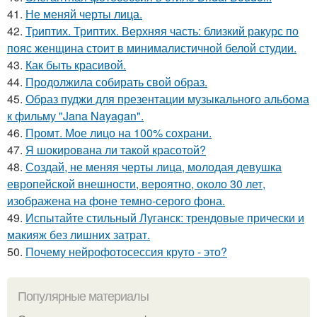
41.
Не меняй черты лица.
42.
Триптих. Триптих. Верхняя часть: близкий ракурс по
пояс женщина стоит в минималистичной белой студии.
43.
Как быть красивой.
44.
Продолжила собирать свой образ.
45.
Образ пуджи для презентации музыкального альбома
к фильму "Jana Nayagan".
46.
Промт. Мое лицо на 100% сохрани.
47.
Я шокирована ли такой красотой?
48.
Создай, не меняя черты лица, молодая девушка
европейской внешности, вероятно, около 30 лет,
изображена на фоне темно-серого фона.
49.
Испытайте стильный Луганск: трендовые прически и
макияж без лишних затрат.
50.
Почему нейрофотосессия круто - это?
Популярные материалы