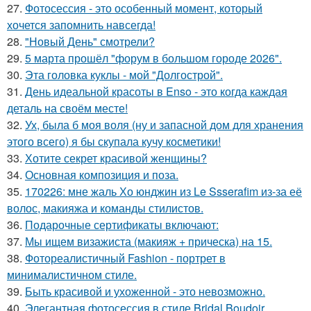
27.
Фотосессия - это особенный момент, который
хочется запомнить навсегда!
28.
"Новый День" смотрели?
29.
5 марта прошёл "форум в большом городе 2026".
30.
Эта головка куклы - мой "Долгострой".
31.
День идеальной красоты в Enso - это когда каждая
деталь на своём месте!
32.
Ух, была б моя воля (ну и запасной дом для хранения
этого всего) я бы скупала кучу косметики!
33.
Хотите секрет красивой женщины?
34.
Основная композиция и поза.
35.
170226: мне жаль Хо юнджин из Le Ssserafim из-за её
волос, макияжа и команды стилистов.
36.
Подарочные сертификаты включают:
37.
Мы ищем визажиста (макияж + прическа) на 15.
38.
Фотореалистичный Fashion - портрет в
минималистичном стиле.
39.
Быть красивой и ухоженной - это невозможно.
40.
Элегантная фотосессия в стиле Bridal Boudoir.