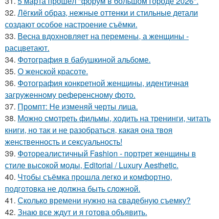
31.
5 марта прошёл "форум в большом городе 2026".
32.
Лёгкий образ, нежные оттенки и стильные детали
создают особое настроение съёмки.
33.
Весна вдохновляет на перемены, а женщины -
расцветают.
34.
Фотография в бабушкиной альбоме.
35.
О женской красоте.
36.
Фотография конкретной женщины, идентичная
загруженному референсному фото.
37.
Промпт: Не изменяй черты лица.
38.
Можно смотреть фильмы, ходить на тренинги, читать
книги, но так и не разобраться, какая она твоя
женственность и сексуальность!
39.
Фотореалистичный Fashion - портрет женщины в
стиле высокой моды, Editorial / Luxury Aesthetic.
40.
Чтобы съёмка прошла легко и комфортно,
подготовка не должна быть сложной.
41.
Сколько времени нужно на свадебную съемку?
42.
Знаю все ждут и я готова объявить.