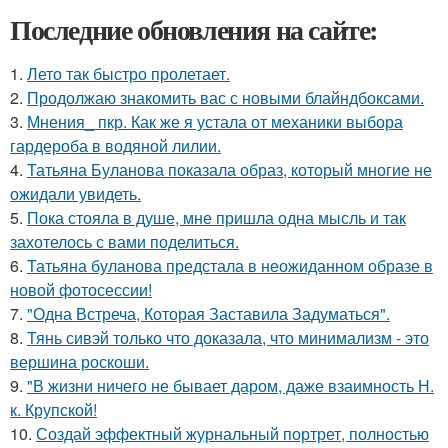
Последние обновления на сайте:
1.
Лето так быстро пролетает.
2.
Продолжаю знакомить вас с новыми блайндбоксами.
3.
Мнения_ пкр. Как же я устала от механики выбора
гардероба в водяной лилии.
4.
Татьяна Буланова показала образ, который многие не
ожидали увидеть.
5.
Пока стояла в душе, мне пришла одна мысль и так
захотелось с вами поделиться.
6.
Татьяна буланова предстала в неожиданном образе в
новой фотосессии!
7.
"Одна Встреча, Которая Заставила Задуматься".
8.
Тянь сивэй только что доказала, что минимализм - это
вершина роскоши.
9.
"В жизни ничего не бывает даром, даже взаимность Н.
к. Крупской!
10.
Создай эффектный журнальный портрет, полностью