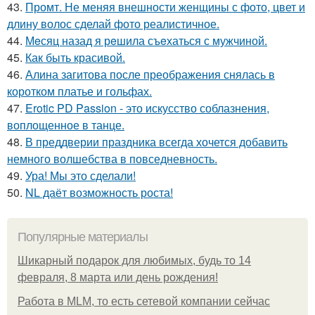
43.
Промт. Не меняя внешности женщины с фото, цвет и
длину волос сделай фото реалистичное.
44.
Мeсяц назад я рeшила съeхаться с мужчиной.
45.
Как быть красивой.
46.
Алина загитова после преображения снялась в
коротком платье и гольфах.
47.
Erotic PD Passion - это искусство соблазнения,
воплощенное в танце.
48.
В преддверии праздника всегда хочется добавить
немного волшебства в повседневность.
49.
Ура! Мы это сделали!
50.
NL даёт возможность роста!
Популярные материалы
Шикарный подарок для любимых, будь то 14
февраля, 8 марта или день рождения!
Работа в MLM, то есть сетевой компании сейчас