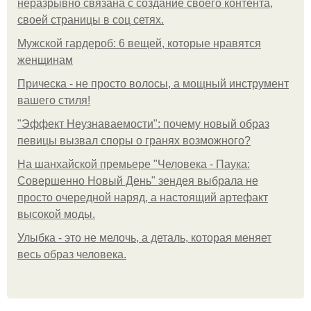
неразрывно связана с создание своего контента,
своей страницы в соц сетях.
Мужской гардероб: 6 вещей, которые нравятся
женщинам
Прическа - не просто волосы, а мощный инструмент
вашего стиля!
"Эффект Неузнаваемости": почему новый образ
певицы вызвал споры о гранях возможного?
На шанхайской премьере "Человека - Паука:
Совершенно Новый День" зендея выбрала не
просто очередной наряд, а настоящий артефакт
высокой моды.
Улыбка - это не мелочь, а деталь, которая меняет
весь образ человека.