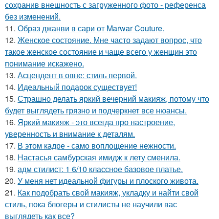
сохранив внешность с загруженного фото - референса
без изменений.
11.
Образ джанви в сари от Marwar Couture.
12.
Женское состояние. Мне часто задают вопрос, что
такое женское состояние и чаще всего у женщин это
понимание искажено.
13.
Асцендент в овне: стиль первой.
14.
Идеальный подарок существует!
15.
Страшно делать яркий вечерний макияж, потому что
будет выглядеть грязно и подчеркнет все нюансы.
16.
Яркий макияж - это всегда про настроение,
уверенность и внимание к деталям.
17.
В этом кадре - само воплощение нежности.
18.
Настасья самбурская имидж к лету сменила.
19.
адм стилист: 1 6/10 классное базовое платье.
20.
У меня нет идеальной фигуры и плоского живота.
21.
Как подобрать свой макияж, укладку и найти свой
стиль, пока блогеры и стилисты не научили вас
выглядеть как все?