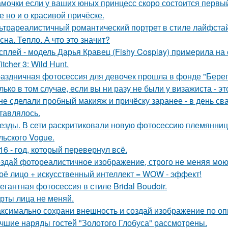
мочки если у ваших юных принцесс скоро состоится первый 
е но и о красивой причёске.
ьтрареалистичный романтический портрет в стиле лайфстай
сна. Тепло. А что это значит?
сплей - модель Дарья Кравец (Fishy Cosplay) примерила на
tcher 3: Wild Hunt.
аздничная фотосессия для девочек прошла в фонде "Берег
лько в том случае, если вы ни разу не были у визажиста - 
 не сделали пробный макияж и причёску заранее - в день св
тавлялось.
езды. В сети раскритиковали новую фотосессию племянни
льского Vogue.
16 - год, который перевернул всё.
здай фотореалистичное изображение, строго не меняя мою
оё лицо + искусственный интеллект = WOW - эффект!
егантная фотосессия в стиле Bridal Boudoir.
рты лица не меняй.
ксимально сохрани внешность и создай изображение по оп
чшие наряды гостей "Золотого Глобуса" рассмотрены.