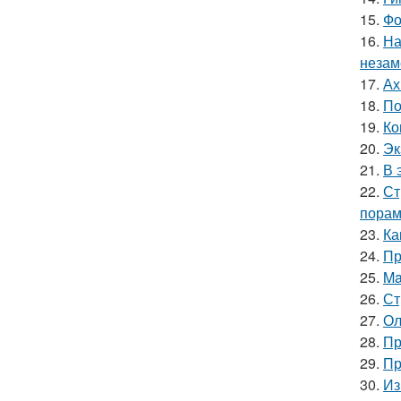
15.
Фо
16.
На
незам
17.
Ах
18.
По
19.
Ко
20.
Эк
21.
В 
22.
Ст
порам
23.
Ка
24.
Пр
25.
Ma
26.
Ст
27.
Ол
28.
Пр
29.
Пр
30.
Из