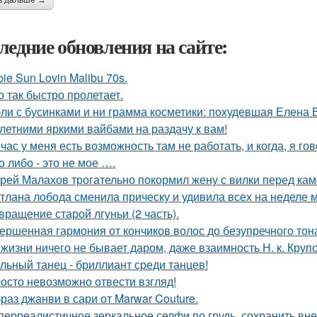
ь дальше →
ледние обновления на сайте:
bie Sun Lovin Malibu 70s.
о так быстро пролетает.
ли с бусинками и ни грамма косметики: похудевшая Елена 
 летними яркими вайбами на раздачу к вам!
час у меня есть возможность там не работать, и когда, я гов
о либо - это не мое ….
рей Малахов трогательно покормил жену с вилки перед кам
тлана лобода сменила прическу и удивила всех на неделе 
вращение старой лгуньи (2 часть).
ершенная гармония от кончиков волос до безупречного тон
 жизни ничего не бывает даром, даже взаимность Н. к. Крупс
льный танец - бриллиант среди танцев!
осто невозможно отвести взгляд!
раз джанви в сари от Marwar Couture.
перреалистичное зеркальное селфи по грудь, сохранить вн