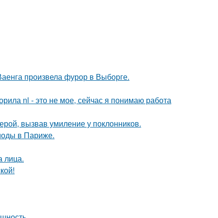
Ваенга произвела фурор в Выборге.
орила nl - это не мое, сейчас я понимаю работа
ерой, вызвав умиление у поклонников.
моды в Париже.
а лица.
кой!
ешность.