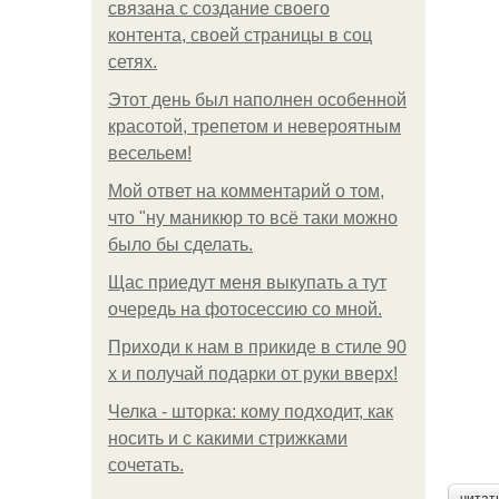
связана с создание своего
контента, своей страницы в соц
сетях.
Этот день был наполнен особенной
красотой, трепетом и невероятным
весельем!
Мой ответ на комментарий о том,
что "ну маникюр то всё таки можно
было бы сделать.
Щас приедут меня выкупать а тут
очередь на фотосессию со мной.
Приходи к нам в прикиде в стиле 90
х и получай подарки от руки вверх!
Челка - шторка: кому подходит, как
носить и с какими стрижками
сочетать.