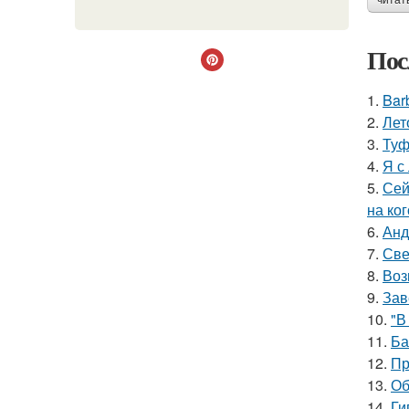
читат
Пос
1.
Bar
2.
Лет
3.
Туф
4.
Я с
5.
Сей
на ког
6.
Анд
7.
Све
8.
Воз
9.
Зав
10.
"В
11.
Ба
12.
Пр
13.
Об
14.
Ги