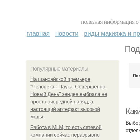
полезная информация о 
главная
новости
виды макияжа и пр
Под
Популярные материалы
Па
На шанхайской премьере
"Человека - Паука: Совершенно
Новый День" зендея выбрала не
просто очередной наряд, а
настоящий артефакт высокой
Каки
моды.
Выбор
Работа в MLM, то есть сетевой
отдел
компании сейчас неразрывно