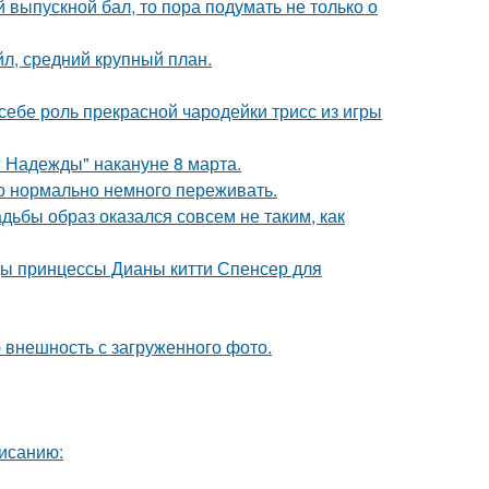
выпускной бал, то пора подумать не только о
л, средний крупный план.
 себе роль прекрасной чародейки трисс из игры
 Надежды" накануне 8 марта.
это нормально немного переживать.
адьбы образ оказался совсем не таким, как
цы принцессы Дианы китти Спенсер для
 внешность с загруженного фото.
исанию: