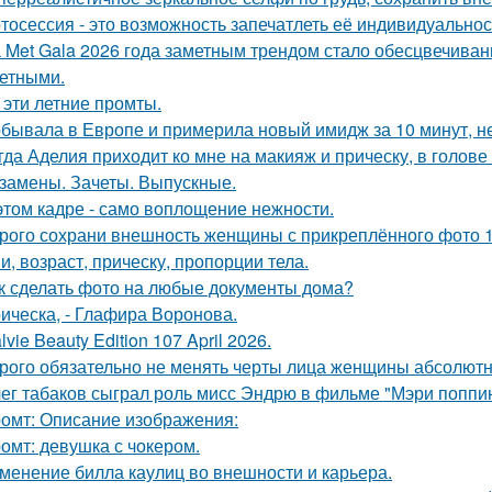
тосессия - это возможность запечатлеть её индивидуальнос
 Met Gala 2026 года заметным трендом стало обесцвечиван
етными.
 эти летние промты.
бывала в Европе и примерила новый имидж за 10 минут, не
гда Аделия приходит ко мне на макияж и прическу, в голове
замены. Зачеты. Выпускные.
этом кадре - само воплощение нежности.
рого сохрани внешность женщины с прикреплённого фото 1: 1
и, возраст, прическу, пропорции тела.
к сделать фото на любые документы дома?
ическа, - Глафира Воронова.
lvie Beauty Edition 107 April 2026.
рого обязательно не менять черты лица женщины абсолютн
ег табаков сыграл роль мисс Эндрю в фильме "Мэри поппин
омт: Описание изображения:
омт: девушка с чокером.
менение билла каулиц во внешности и карьера.