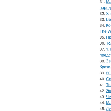
31.
Ма
наряд
32.
Ул
33.
Ве
34.
Ко
The Wi
35.
Пр
36.
То
37.
1.
предс
38.
Зв
брази
39.
20
40.
Со
41.
Тв
42.
Эл
43.
Че
44.
Ма
45.
Лу