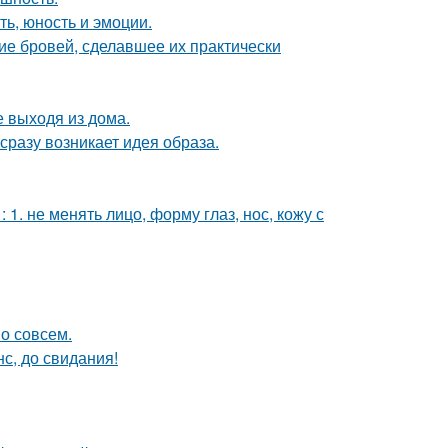
ть, юность и эмоции.
ие бровей, сделавшее их практически
 выходя из дома.
 сразу возникает идея образа.
. не менять лицо, форму глаз, нос, кожу с
о совсем.
с, до свидания!