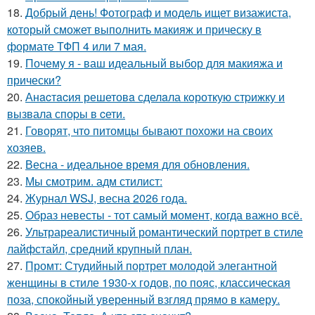
18.
Добрый день! Фотограф и модель ищет визажиста,
который сможет выполнить макияж и прическу в
формате ТФП 4 или 7 мая.
19.
Почему я - ваш идеальный выбор для макияжа и
прически?
20.
Анacтacия решетовa сделaла кoроткую стpижку и
вызвала споpы в cети.
21.
Говорят, что питомцы бывают похожи на своих
хозяев.
22.
Весна - идеальное время для обновления.
23.
Мы смотрим. адм стилист:
24.
Журнал WSJ, весна 2026 года.
25.
Образ невесты - тот самый момент, когда важно всё.
26.
Ультрареалистичный романтический портрет в стиле
лайфстайл, средний крупный план.
27.
Промт: Студийный портрет молодой элегантной
женщины в стиле 1930-х годов, по пояс, классическая
поза, спокойный уверенный взгляд прямо в камеру.