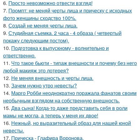
6.
Просто невозможно отвести взгляд!
7.
Промпт: не меняй черты лица и прическу с исходных
фото женщины сходство 100%.
8.
Создай не меняя черты лица.
9.
Студийная съемка. 2 часа - 4 образа ( четвертый
покажу следующим постом).
10.
Подготовка к выпускному - волнительно и
ответственно.
11.
Что такое бьюти - типаж внешности и почему без него
любой макияж это лотерея?
12.
Не меняя внешность и черты лица.
13.
Зачем нужно утро невесты?
14.
Марго Робби неоднократно поражала фанатов своим
необычным взглядом на собственную внешность.
15.
Два сына! Когда-то даже представить себя в роли
мамы не могла, а теперь у меня их двое!
16.
Нежный, но выразительный образ для нашей юной
невесты.
17.
Прическа - Глафира Воронова.