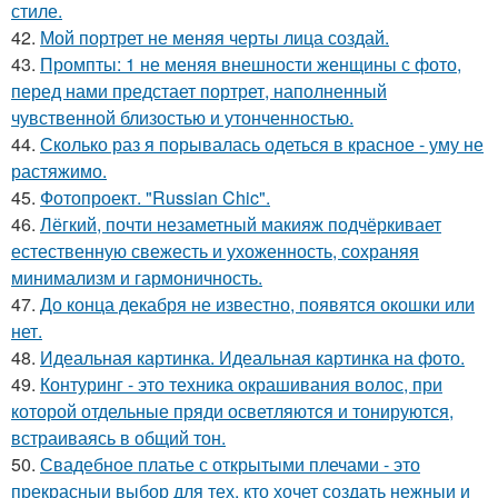
стиле.
42.
Мой портрет не меняя черты лица создай.
43.
Промпты: 1 не меняя внешности женщины с фото,
перед нами предстает портрет, наполненный
чувственной близостью и утонченностью.
44.
Сколько раз я порывалась одеться в красное - уму не
растяжимо.
45.
Фотопроект. "Russian Chic".
46.
Лёгкий, почти незаметный макияж подчёркивает
естественную свежесть и ухоженность, сохраняя
минимализм и гармоничность.
47.
До конца декабря не известно, появятся окошки или
нет.
48.
Идеальная картинка. Идеальная картинка на фото.
49.
Контуринг - это техника окрашивания волос, при
которой отдельные пряди осветляются и тонируются,
встраиваясь в общий тон.
50.
Свадебное платье с открытыми плечами - это
прекрасныи выбор для тех, кто хочет создать нежныи и