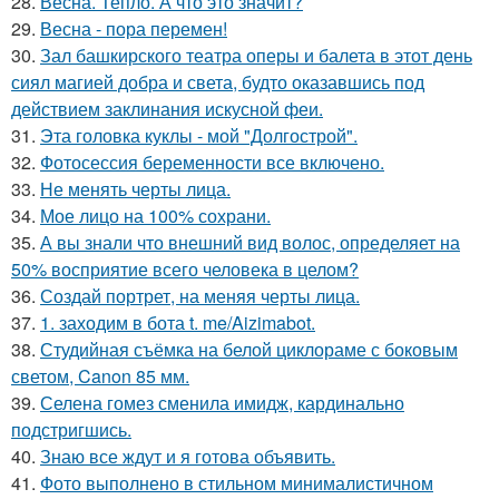
28.
Весна. Тепло. А что это значит?
29.
Весна - пора перемен!
30.
Зал башкирского театра оперы и балета в этот день
сиял магией добра и света, будто оказавшись под
действием заклинания искусной феи.
31.
Эта головка куклы - мой "Долгострой".
32.
Фотосессия беременности все включено.
33.
Не менять черты лица.
34.
Мое лицо на 100% сохрани.
35.
А вы знали что внешний вид волос, определяет на
50% восприятие всего человека в целом?
36.
Создай портрет, на меняя черты лица.
37.
1. заходим в бота t. me/Aizimabot.
38.
Студийная съёмка на белой циклораме с боковым
светом, Canon 85 мм.
39.
Селена гомез сменила имидж, кардинально
подстригшись.
40.
Знаю все ждут и я готова объявить.
41.
Фото выполнено в стильном минималистичном