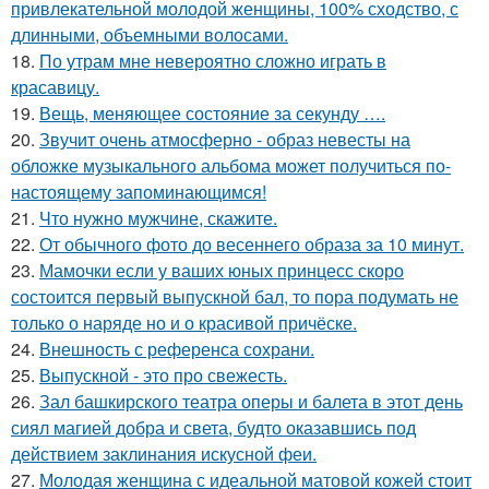
привлекательной молодой женщины, 100% сходство, с
длинными, объемными волосами.
18.
По утрам мне невероятно сложно играть в
красавицу.
19.
Вещь, меняющее состояние за секунду ….
20.
Звучит очень атмосферно - образ невесты на
обложке музыкального альбома может получиться по-
настоящему запоминающимся!
21.
Что нужно мужчине, скажите.
22.
От обычного фото до весеннего образа за 10 минут.
23.
Мамочки если у ваших юных принцесс скоро
состоится первый выпускной бал, то пора подумать не
только о наряде но и о красивой причёске.
24.
Внешность с референса сохрани.
25.
Выпускной - это про свежесть.
26.
Зал башкирского театра оперы и балета в этот день
сиял магией добра и света, будто оказавшись под
действием заклинания искусной феи.
27.
Молодая женщина с идеальной матовой кожей стоит