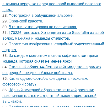
в темном переулке перед неоновой вывеской розового
цвета.
28.
Фотография в бабушкиной альбоме.
29.
О женской красоте.
30.
В пятницу тренировка по расписанию.
31.
170226: мне жаль Хо юнджин из Le Ssserafim из-за её
волос, макияжа и команды стилистов.
32.
Промт: тип изображения: студийный художественный
портрет.
33.
За каждым моментом в свете софитов стоит целая
команда, которая сияет не менее ярко!
34.
Стильный образ. 44-Летняя кейт миддлтон в рамках
очередной поездки в Уэльсе побывала.
35.
Как из одного фото/селфи сделать несколько
фотосессий сразу?
36.
Чёрный вечерний образ в стиле тихой роскоши:
лаконичное платье и акцентный жакет с кристальной
вышивкой.
37.
Парфюмерия это эмоции, красота, настроение и