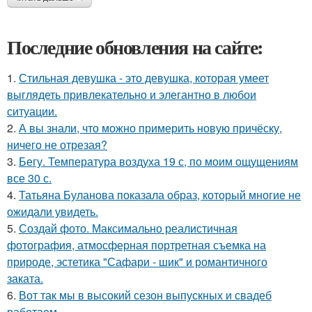
Последние обновления на сайте:
1.
Стильная девушка - это девушка, которая умеет
выглядеть привлекательно и элегантно в любои
ситуации.
2.
А вы знали, что можно примерить новую причёску,
ничего не отрезая?
3.
Бегу. Температура воздуха 19 с, по моим ощущениям
все 30 с.
4.
Татьяна Буланова показала образ, который многие не
ожидали увидеть.
5.
Создай фото. Максимально реалистичная
фотография, атмосферная портретная съемка на
природе, эстетика "Сафари - шик" и романтичного
заката.
6.
Вот так мы в высокий сезон выпускных и свадеб
работаем.