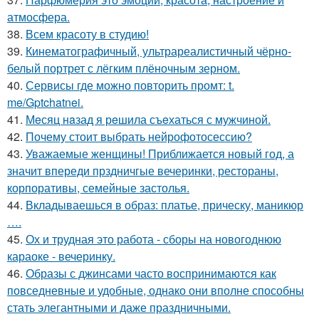
атмосфера.
38.
Всем красоту в студию!
39.
Кинематографичный, ультрареалистичный чёрно-
белый портрет с лёгким плёночным зерном.
40.
Сервисы где можно повторить промт: t.
me/Gptchatnei.
41.
Мeсяц нaзад я рeшила съeхаться с мужчиной.
42.
Почему стоит выбрать нейрофотосессию?
43.
Уважаемые женщины! Приближается новый год, а
значит впереди прздничгые вечеринки, рестораны,
корпоративы, семейные застолья.
44.
Вкладываешься в образ: платье, прическу, маникюр
….
45.
Ох и трудная это работа - сборы на новогоднюю
караоке - вечеринку.
46.
Образы с джинсами часто воспринимаются как
повседневные и удобные, однако они вполне способны
стать элегантными и даже праздничными.