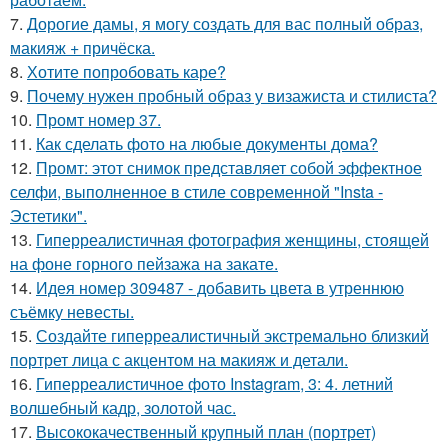
7.
Дорогие дамы, я могу создать для вас полный образ,
макияж + причёска.
8.
Хотите попробовать каре?
9.
Почему нужен пробный образ у визажиста и стилиста?
10.
Промт номер 37.
11.
Как сделать фото на любые документы дома?
12.
Промт: этот снимок представляет собой эффектное
селфи, выполненное в стиле современной "Insta -
Эстетики".
13.
Гиперреалистичная фотография женщины, стоящей
на фоне горного пейзажа на закате.
14.
Идея номер 309487 - добавить цвета в утреннюю
съёмку невесты.
15.
Создайте гиперреалистичный экстремально близкий
портрет лица с акцентом на макияж и детали.
16.
Гиперреалистичное фото Instagram, 3: 4. летний
волшебный кадр, золотой час.
17.
Высококачественный крупный план (портрет)