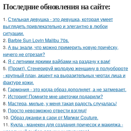
Последние обновления на сайте:
1.
Стильная девушка - это девушка, которая умеет
выглядеть привлекательно и элегантно в любои
ситуации.
2.
Barbie Sun Lovin Malibu 70s.
3.
А вы знали, что можно примерить новую причёску,
ничего не отрезая?
4.
Я с летними яркими вайбами на раздачу к вам!
5.
{Промт}. Сгенерируй молодую женщину в полуобороте
- крупный план, акцент на выразительных чертах лица и
фактуре кожи.
6.
Гармония - это когда образ дополняет, а не затмевает.
7.
История! Помните мне цветочки подарили?
8.
Мастера, милые, у меня такая радость случалась!
9.
Просто невозможно отвести взгляд!
10.
Образ джанви в сари от Marwar Couture.
11.
Кукла - манекен для создания причесок и макияжа -