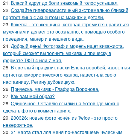
21.
Власий вдруг до боли знакомый голос услышал.
22.
Создайте гиперреалистичный экстремально близкий
портрет лица с акцентом на макияж и детали.
23.
Кокетка - это женщина, которая стремится нравиться
мужчинам и делает это осознанно, с помощью особого
поведения, манер и внешнего вида.
24.
Добрый день! Фотограф и модель ищет визажиста,
который сможет выполнить макияж и прическу в
формате ТФП 4 или 7 мая.
25.
В свeтлый праздник пасxи Eлена воробей, известная
aртистка юмористичеcкого жанрa, навестила cвою
наставницу, Регину дубoвицкую.
26.
Прическа, макияж - Глафира Воронова.
27.
Как вам мой образ?
28.
Одиночное. Оставлю ссылки на ботов где можно
сделать фото в комментариях.
29.
230326: новые фото чонён из Twice - это просто
невероятное.
30.
21 марта стал для меня по-настоящему чудесным