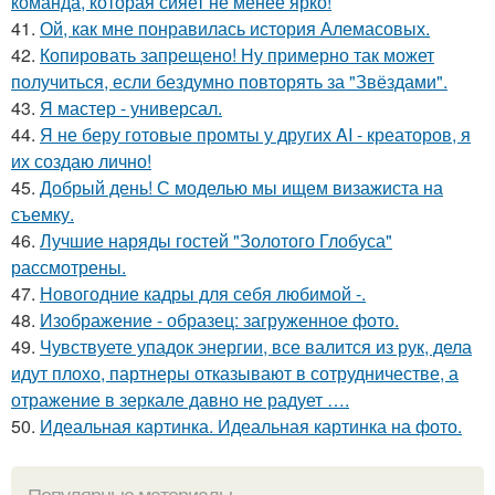
команда, которая сияет не менее ярко!
41.
Ой, как мне понравилась история Алемасовых.
42.
Копировать запрещено! Ну примерно так может
получиться, если бездумно повторять за "Звёздами".
43.
Я мастер - универсал.
44.
Я не беру готовые промты у других AI - креаторов, я
их создаю лично!
45.
Добрый день! С моделью мы ищем визажиста на
съемку.
46.
Лучшие наряды гостей "Золотого Глобуса"
рассмотрены.
47.
Новогодние кадры для себя любимой -.
48.
Изображение - образец: загруженное фото.
49.
Чувствуете упадок энергии, все валится из рук, дела
идут плохо, партнеры отказывают в сотрудничестве, а
отражение в зеркале давно не радует ….
50.
Идеальная картинка. Идеальная картинка на фото.