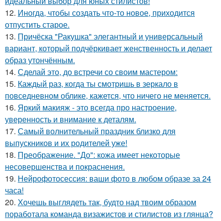
идеальный выбор для юных стилистов!
12.
Иногда, чтобы создать что-то новое, приходится
отпустить старое.
13.
Причёска "Ракушка" элегантный и универсальный
вариант, который подчёркивает женственность и делает
образ утончённым.
14.
Сделай это, до встречи со своим мастером:
15.
Каждый раз, когда ты смотришь в зеркало в
повседневном облике, кажется, что ничего не меняется.
16.
Яркий макияж - это всегда про настроение,
уверенность и внимание к деталям.
17.
Самый волнительный праздник близко для
выпускников и их родителей уже!
18.
Преображение. "До": кожа имеет некоторые
несовершенства и покраснения.
19.
Нейрофотосессия: ваши фото в любом образе за 24
часа!
20.
Хочешь выглядеть так, будто над твоим образом
поработала команда визажистов и стилистов из глянца?