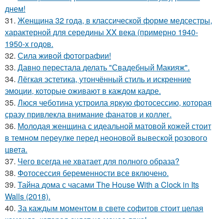
днем!
31.
Женщина 32 года, в классической форме медсестры,
характерной для середины XX века (примерно 1940-
1950-х годов.
32.
Сила живой фотографии!
33.
Давно перестала делать "Свадебный Макияж".
34.
Лёгкая эстетика, утончённый стиль и искренние
эмоции, которые оживают в каждом кадре.
35.
Люся чеботина устроила яркую фотосессию, которая
сразу привлекла внимание фанатов и коллег.
36.
Молодая женщина с идеальной матовой кожей стоит
в темном переулке перед неоновой вывеской розового
цвета.
37.
Чего всегда не хватает для полного образа?
38.
Фотосессия беременности все включено.
39.
Тайна дома с часами The House With a Clock in Its
Walls (2018).
40.
За каждым моментом в свете софитов стоит целая