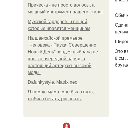
Прическа - не просто волосы, а
мощный инструмент вашего стиля!
Обычн
Мужской гардероб: 6 вещей,
Одина
которые нравятся женщинам
велич
На шанхайской премьере
Широк
"Человека - Паука: Совершенно
Это в
Новый День" зендея выбрала не
8 см 
просто очередной наряд, а
брута
настоящий артефакт высокой
моды.
Dafunkystyle. Matrix neo.
Я помню мама, мне было пять,
любила бегать, рисовать.