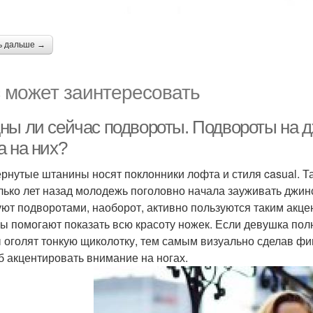
ь дальше →
 может заинтересовать
ны ли сейчас подвороты. Подвороты на дж
а на них?
рнутые штанины носят поклонники лофта и стиля casual. Та
лько лет назад молодежь поголовно начала зауживать джин
уют подворотами, наоборот, активно пользуются таким акц
ы помогают показать всю красоту ножек. Если девушка пол
 оголят тонкую щиколотку, тем самым визуально сделав фи
б акцентировать внимание на ногах.