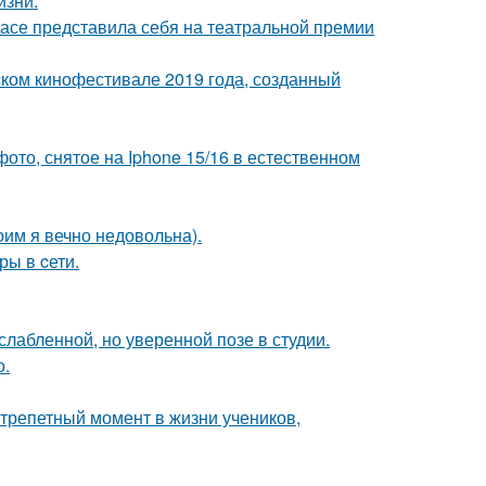
изни.
расе представила себя на театральной премии
ком кинофестивале 2019 года, созданный
ото, снятое на Iphone 15/16 в естественном
оим я вечно недовольна).
ры в cети.
лабленной, но уверенной позе в студии.
о.
трепетный момент в жизни учеников,