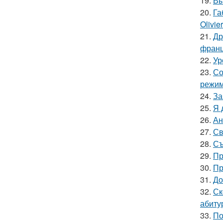
19.
Вы
20.
Га
Olivie
21.
Др
франц
22.
Ур
23.
Со
режим
24.
За
25.
Я 
26.
Ан
27.
Св
28.
Съ
29.
Пр
30.
Пр
31.
До
32.
Ск
абиту
33.
По