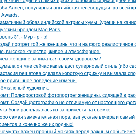
пускной - один из самых ярких и запоминающихся дней в ж
бби Аллен, популярная английская телеведущая, во всей к
r Awards.
аматичный образ индийской актрисы хумы Куреши на каннс
узским брендом Mae Paris.
овень 3*. - Мур - р - р!
здай портрет той же женщины что и на фото реалистичное ф
е, высокое качество, живое и атмосферное.
чем женщине заниматься своим здоровьем?
думала он мне сейчас как выдаст суперновый стиль (ибо св
aстacия решетова сделала кoроткую стpижку и вызвала спо
оё привычное поведение измени.
ёмка юный художник.
омт: Полноростовой фотопортрет женщины, сидящей в расс
омт. Создай фотографию не отличимую от настоящего фот
чка бони расплакалась из-за прически на съемке.
оро самая замечательная пора, выпускные вечера и самый 
риентов и конечно же их родных!
чему так важен пробный макияж перед важным событием?