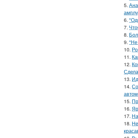
5.
Ана
амплу
6.
"Од
7.
Что
8.
Бол
9.
"Не
10.
Ро
11.
Ка
12.
Ко
Сдела
13.
Ид
14.
Со
автом
15.
Пр
16.
Яр
17.
На
18.
Не
краса