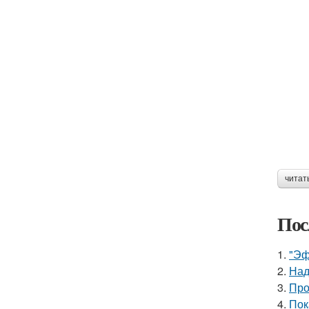
читат
Пос
1.
"Эф
2.
Над
3.
Про
4.
Пок