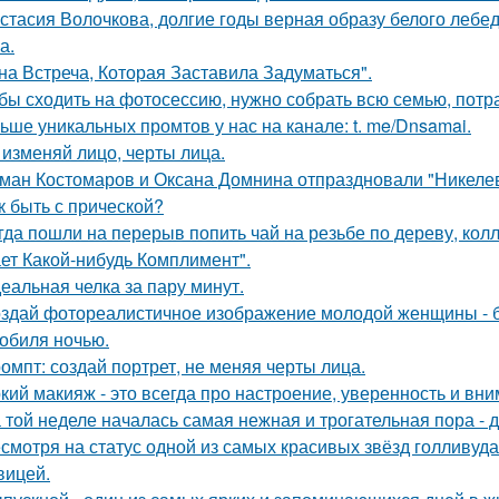
стасия Волочкова, долгие годы верная образу белого леб
а.
на Встреча, Которая Заставила Задуматься".
бы сходить на фотосессию, нужно собрать всю семью, потрат
ьше уникальных промтов у нас на канале: t. me/Dnsamai.
 изменяй лицо, черты лица.
ман Костомаров и Оксана Домнина отпраздновали "Никеле
к быть с прической?
гда пошли на перерыв попить чай на резьбе по дереву, колл
ет Какой-нибудь Комплимент".
еальная челка за пару минут.
здай фотореалистичное изображение молодой женщины - б
обиля ночью.
омпт: создай портрет, не меняя черты лица.
кий макияж - это всегда про настроение, уверенность и вни
 той неделе началась самая нежная и трогательная пора - 
смотря на статус одной из самых красивых звёзд голливуда,
вицей.