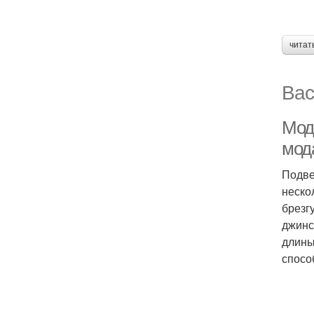
читат
Вас
Мод
мод
Подве
неско
брезг
джинс
длины
спосо