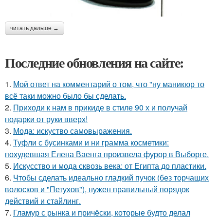
читать дальше →
Последние обновления на сайте:
1.
Мой ответ на комментарий о том, что "ну маникюр то
всё таки можно было бы сделать.
2.
Приходи к нам в прикиде в стиле 90 х и получай
подарки от руки вверх!
3.
Мода: искуство самовыражения.
4.
Туфли с бусинками и ни грамма косметики:
похудевшая Елена Ваенга произвела фурор в Выборге.
5.
Искусство и мода сквозь века: от Египта до пластики.
6.
Чтобы сделать идеально гладкий пучок (без торчащих
волосков и "Петухов"), нужен правильный порядок
действий и стайлинг.
7.
Гламур с рынка и причёски, которые будто делал