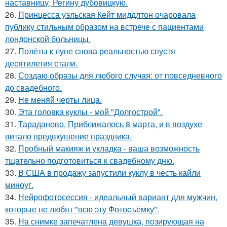
наставницу, Регину дубoвицкую.
26.
Принцесса уэльская Кейт миддлтон очаровала
публику стильным образом на встрече с пациентами
лондонской больницы.
27.
Полёты к луне снова реальностью спустя
десятилетия стали.
28.
Создаю образы для любого случая: от повседневного
до свадебного.
29.
Не меняй черты лица.
30.
Эта головка куклы - мой "Долгострой".
31.
Тараданово. Приближалось 8 марта, и в воздухе
витало предвкушение праздника.
32.
Пробный макияж и укладка - ваша возможность
тщательно подготовиться к свадебному дню.
33.
В США в продажу запустили куклу в честь кайли
миноуг.
34.
Нейрофотосессия - идеальный вариант для мужчин,
которые не любят "всю эту Фотосъёмку".
35.
На снимке запечатлена девушка, позирующая на