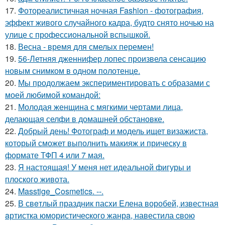
17.
Фотореалистичная ночная Fashion - фотография,
эффект живого случайного кадра, будто снято ночью на
улице с профессиональной вспышкой.
18.
Весна - время для смелых перемен!
19.
56-Летняя дженнифер лопес произвела сенсацию
новым снимком в одном полотенце.
20.
Мы продолжаем экспериментировать с образами с
моей любимой командой:
21.
Молодая женщина с мягкими чертами лица,
делающая селфи в домашней обстановке.
22.
Добрый день! Фотограф и модель ищет визажиста,
который сможет выполнить макияж и прическу в
формате ТФП 4 или 7 мая.
23.
Я настоящая! У меня нет идеальной фигуры и
плоского живота.
24.
Masstige_Cosmetics. --.
25.
В свeтлый праздник пасxи Eлена воробей, известная
aртистка юмористичеcкого жанрa, навестила cвою