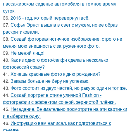
пассажирском сиденье автомобиля в темное время
суток.
36.
2016 - год, который перевернул всё.
37.
Софья Эрнст вышла в свет с мужем, но ее образ
раскритиковали.
38.
Создай фотореалистичное изображение, строго не
меняя мою внешность с загруженного фото.
39.
Не меняй лицо!
40.
Как из одного фото/селфи сделать несколько
фотосессий сразу?
41.
Хочешь красивые фото к дню рождения?
42.
Заказы больше не беру не успеваю.
43.
Фото состоит из двух частей, но ракурс один и тот же.
44.
Создай портрет в стиле уличной Fashion -
фотографии с эффектом сочной, зернистой плёнки.
45.
Негадание. Внимательно посмотрите на эти картинки
и выберите одну.
46.
Инструкцию вам написал, как подготовиться к
съемке.