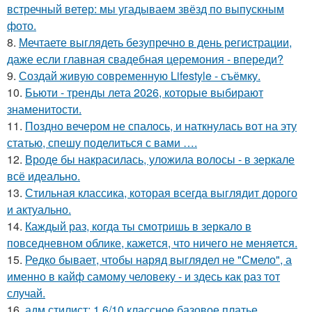
встречный ветер: мы угадываем звёзд по выпускным
фото.
8.
Мечтаете выглядеть безупречно в день регистрации,
даже если главная свадебная церемония - впереди?
9.
Создай живую современную Lifestyle - съёмку.
10.
Бьюти - тренды лета 2026, которые выбирают
знаменитости.
11.
Поздно вечером не спалось, и наткнулась вот на эту
статью, спешу поделиться с вами ….
12.
Вроде бы накрасилась, уложила волосы - в зеркале
всё идеально.
13.
Стильная классика, которая всегда выглядит дорого
и актуально.
14.
Каждый раз, когда ты смотришь в зеркало в
повседневном облике, кажется, что ничего не меняется.
15.
Редко бывает, чтобы наряд выглядел не "Смело", а
именно в кайф самому человеку - и здесь как раз тот
случай.
16.
адм стилист: 1 6/10 классное базовое платье.