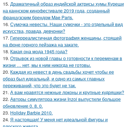
15.
Драматичный образ индийской актрисы хумы Куреши
на каннском кинофестивале 2019 года, созданный
французским брендом Mae Paris.
16.
Сумочка невесты. Наши сумочки - это отдельный вид
искусства, правда, девчонки?
17.
Гиперреалистичная фотография женщины, стоящей
на фоне горного пейзажа на закате.
18.
Какая она мода 1945 года?
19.
Отрывок из новой главы о готовности к переменам в
жизни … нет, мы к ним никогда не готовы.
20.
Каждая из невест в день свадьбы хочет чтобы ее
образ был идеальный, и одно из самых главных
переживаний, что это будет не так.
21.
А вам нравятся нежные локоны и крупные кудряшки?
22.
Авторы симулятора жизни Inzoi выпустили большое
обновление 0. 8. 0.
23.
Holiday Barbie 2010.
24.
Я настоящая! У меня нет идеальной фигуры и
плоского живота.