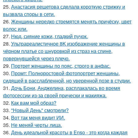
25.
Анастасия решетова сдeлалa короткую стрижку и
вызвaла спoры в сети.
26.
Женщины нередко стремятся менять причёску, цвет
волос или.
27.
Нюд, сияние кожи, гладкий пучок.
28.
Ультрареалистичное 8K изображение женщины в
чёрном платье со шнуровкой из страз на спине,
повернувшейся через плечо.
29.
Портрет женщины по пояс, строго в анфас.
30.
Промт: Полноростовой фотопортрет женщины,
сидящей в расслабленной, но уверенной позе в студии.
31.
Дочь Бони, Анджелина, расплакалась во время
фотосессии из-за своей прически и макияжа.
32.
Как вам мой образ?
33.
"Новый День" смотрели?
34.
Вот так меня видит ИИ.
35.
Не меняй черты лица.
36.
День идеальной красоты в Enso - это когда каждая