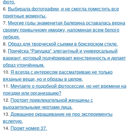
фото.
6.
Выбирала фотографии, и не смогла поместить все
приятные моменты.
7.
Многие годы знаменитая балерина оставалась верна
своему привычному имиджу, напоминая всем белого
лебедя.
8.
Образ для творческой съемки в боксерском стиле.
9.
Причёска "Ракушка" элегантный и универсальный
вариант, который подчёркивает женственность и делает
образ утончённым.
10.
Я всегда с интересом рассматриваю не только
вязаные вещи, но и образы в целом.
11.
Мечтаете о подобной фотосессии, но нет времени на
поездки или организацию?
12.
Портрет привлекательной женщины с
выразительными чертами лица.
13.
Домашнее окрашивание не про эксперименты
вслепую.
14.
Промт номер 37.