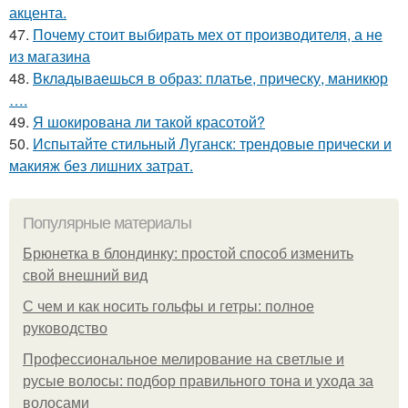
акцента.
47.
Почему стоит выбирать мех от производителя, а не
из магазина
48.
Вкладываешься в образ: платье, прическу, маникюр
….
49.
Я шокирована ли такой красотой?
50.
Испытайте стильный Луганск: трендовые прически и
макияж без лишних затрат.
Популярные материалы
Брюнетка в блондинку: простой способ изменить
свой внешний вид
С чем и как носить гольфы и гетры: полное
руководство
Профессиональное мелирование на светлые и
русые волосы: подбор правильного тона и ухода за
волосами