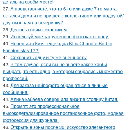
деталь на своём месте!
37.
А представляете, кто-то 6-го или даже 7-го марта
остался дома и не пришёл с коллективом или подругой/
другом к нам на вечеринку?
38.
Делюсь своим секретиком.
39.
Используй моё загруженное фото как основу.
40.
Новенькая Ким - еще одна Kim/ Chandra Barbie
Fashionistas 172.
41.
Сохранить одну и ту же внешность:
42.
В том случае, если вы не знаете какое хобби
выбрать, то есть одно, в котором собрались множество
профессий.
43.
Для заказа нейрофото обращаться в личные
сообщения.
44.
Алина кабаева совершила визит в столицу Китая.
45.
Промпт: это профессиональное
высокодетализированное постановочное фото, модная
фотосессия для журнала.
46.
Открытые зоны после 30: искусство элегантного