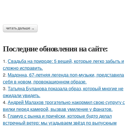
читать дальше →
Последние обновления на сайте:
1.
Свадьба на природе: 5 вещей, которые легко забыть и
сложно исправить.
2.
Мадонна, 67-летняя легенда поп-музыки, представила
себя в новом, провокационном образе.
3.
Татьяна Буланова показала образ, который многие не
ожидали увидеть.
4.
Андрей Малахов трогательно накормил свою супругу с
вилки перед камерой, вызвав умиление у фанатов.
5.
Гламур с рынка и причёски, которые будто делал
встречный ветер: мы угадываем звёзд по выпускным