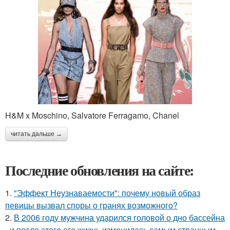
H&M x Moschino, Salvatore Ferragamo, Chanel
читать дальше →
Последние обновления на сайте:
1.
"Эффект Неузнаваемости": почему новый образ
певицы вызвал споры о гранях возможного?
2.
В 2006 году мужчина ударился головой о дно бассейна
- и после этого его жизнь изменилась самым странным