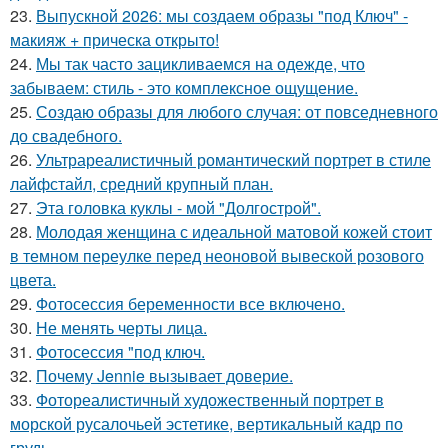
23.
Выпускной 2026: мы создаем образы "под Ключ" -
макияж + прическа открыто!
24.
Мы так часто зацикливаемся на одежде, что
забываем: стиль - это комплексное ощущение.
25.
Создаю образы для любого случая: от повседневного
до свадебного.
26.
Ультрареалистичный романтический портрет в стиле
лайфстайл, средний крупный план.
27.
Эта головка куклы - мой "Долгострой".
28.
Молодая женщина с идеальной матовой кожей стоит
в темном переулке перед неоновой вывеской розового
цвета.
29.
Фотосессия беременности все включено.
30.
Не менять черты лица.
31.
Фотосессия "под ключ.
32.
Почему Jennie вызывает доверие.
33.
Фотореалистичный художественный портрет в
морской русалочьей эстетике, вертикальный кадр по
грудь.