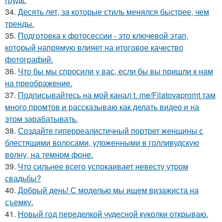
34.
Десять лет, за которые стиль менялся быстрее, чем
тренды.
35.
Подготовка к фотосессии - это ключевой этап,
который напрямую влияет на итоговое качество
фотографий.
36.
Что бы мы спросили у вас, если бы вы пришли к нам
на преображение.
37.
Подписывайтесь на мой канал t. me/Filatovapromt там
много промтов и рассказываю как делать видео и на
этом зарабатывать.
38.
Создайте гиперреалистичный портрет женщины с
блестящими волосами, уложенными в голливудскую
волну, на темном фоне.
39.
Что сильнее всего успокаивает невесту утром
свадьбы?
40.
Добрый день! С моделью мы ищем визажиста на
съемку.
41.
Новый год переделкой чудесной куколки открываю.