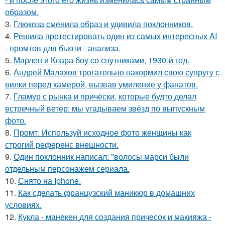
образом.
3.
Глюкоза сменила образ и удивила поклонников.
4.
Решила протестировать один из самых интересных AI
- промтов для бьюти - анализа.
5.
Марлен и Клара боу со спутниками, 1930-й год.
6.
Андрей Малахов трогательно накормил свою супругу с
вилки перед камерой, вызвав умиление у фанатов.
7.
Гламур с рынка и причёски, которые будто делал
встречный ветер: мы угадываем звёзд по выпускным
фото.
8.
Промт. Используй исходное фото женщины как
строгий референс внешности.
9.
Один поклонник написал: "волосы марси были
отдельным персонажем сериала.
10.
Снято на Iphone.
11.
Как сделать французский маникюр в домашних
условиях.
12.
Кукла - манекен для создания причесок и макияжа -