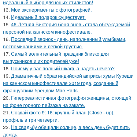
идеальный выбор для юных стилистов!
13.
Мои эксперименты с фотографией.
14.
Идеальный подарок существует!
15.
46-Летняя Виктория боня вновь стала обсуждаемой
персоной на каннском кинофестивале.
16.
Последний звонок - день, наполненный улыбками,
воспоминаниями и легкой грустью.
17.
Самый волнительный праздник близко для
выпускников и их родителей уже!
18.
Почему у вас полный шкаф, а надеть нечего?
19.
Драматичный образ индийской актрисы хумы Куреши
на каннском кинофестивале 2019 года, созданный
французским брендом Mae Paris.
20.
Гиперреалистичная фотография женщины, стоящей
на фоне горного пейзажа на закате.
21.
Создай фото 9: 16: крупный план (Close - up),
профиль в три четверти.
22.
На свадьбу обещали солнце, а весь день будет лить
дождь.