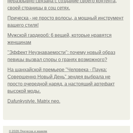
неразрывно связана с создание своего контента,
своей страницы в соц сетях.
Прическа - не просто волосы, а мощный инструмент
вашего стиля!
Мужской гардероб: 6 вещей, которые нравятся
женщинам
"Эффект Неузнаваемости": почему новый образ
певицы вызвал споры о гранях возможного?
На шанхайской премьере "Человека - Паука:
Совершенно Новый День" зендея выбрала не
просто очередной наряд, а настоящий артефакт
высокой моды.
Dafunkystyle. Matrix neo.
© 2026 Прическа и макияж