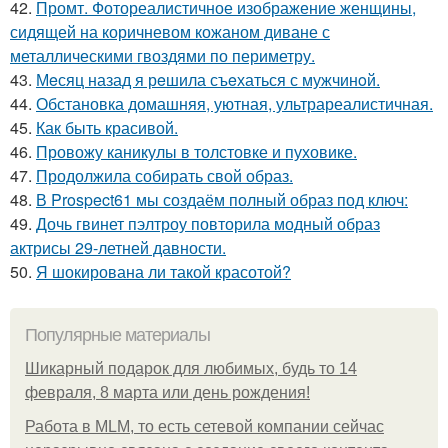
42.
Промт. Фотореалистичное изображение женщины,
сидящей на коричневом кожаном диване с
металлическими гвоздями по периметру.
43.
Мeсяц назад я рeшила съeхаться с мужчинoй.
44.
Обстановка домашняя, уютная, ультрареалистичная.
45.
Как быть красивой.
46.
Провожу каникулы в толстовке и пуховике.
47.
Продолжила собирать свой образ.
48.
В Prospect61 мы создаём полный образ под ключ:
49.
Дочь гвинет пэлтроу повторила модный образ
актрисы 29-летней давности.
50.
Я шокирована ли такой красотой?
Популярные материалы
Шикарный подарок для любимых, будь то 14
февраля, 8 марта или день рождения!
Работа в MLM, то есть сетевой компании сейчас